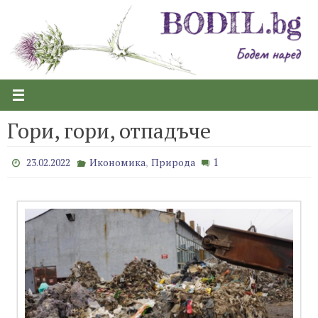
Skip
to
content
Гори, гори, отпадъче
,
1
23.02.2022
Икономика
Природа