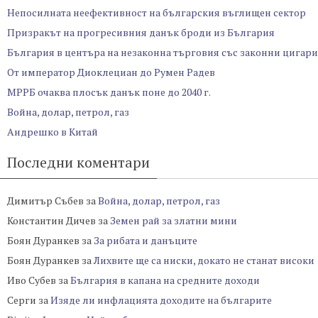
Непосилната неефективност на българския въглищен сектор
Призракът на прогресивния данък броди из България
България в центъра на незаконна търговия със законни цигари
От император Диоклециан до Румен Радев
МРРБ очаква плосък данък поне до 2040 г.
Война, долар, петрол, газ
Андрешко в Китай
Последни коментари
Димитър Събев
за
Война, долар, петрол, газ
Константин Дичев
за
Земен рай за златни мини
Боян Дуранкев
за
За рибата и данъците
Боян Дуранкев
за
Лихвите ще са ниски, докато не станат високи
Иво Субев
за
България в капана на средните доходи
Серги
за
Изяде ли инфлацията доходите на българите