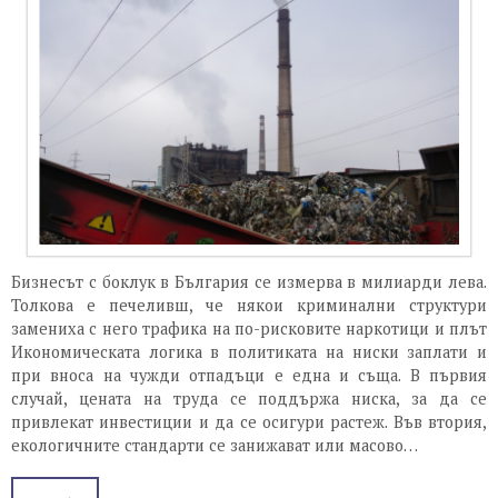
Бизнесът с боклук в България се измерва в милиарди лева.
Толкова е печеливш, че някои криминални структури
замениха с него трафика на по-рисковите наркотици и плът
Икономическата логика в политиката на ниски заплати и
при вноса на чужди отпадъци е една и съща. В първия
случай, цената на труда се поддържа ниска, за да се
привлекат инвестиции и да се осигури растеж. Във втория,
екологичните стандарти се занижават или масово…