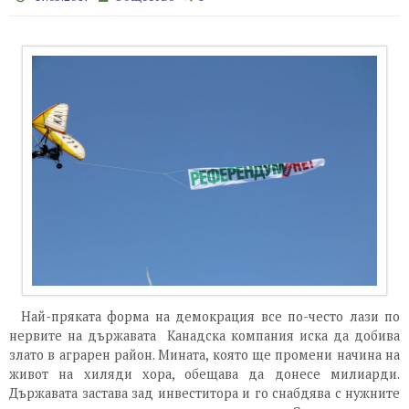
Най-пряката форма на демокрация все по-често лази по
нервите на държавата Канадска компания иска да добива
злато в аграрен район. Мината, която ще промени начина на
живот на хиляди хора, обещава да донесе милиарди.
Държавата застава зад инвеститора и го снабдява с нужните