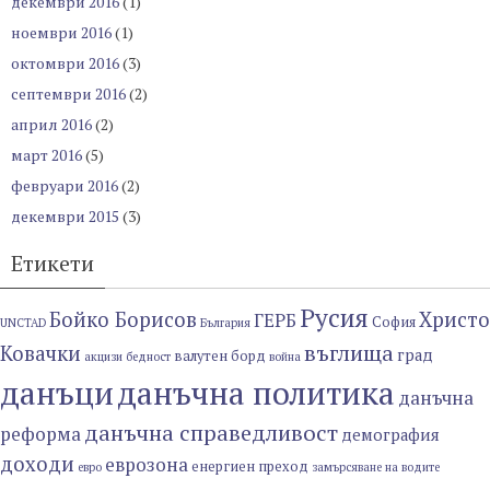
декември 2016
(1)
ноември 2016
(1)
октомври 2016
(3)
септември 2016
(2)
април 2016
(2)
март 2016
(5)
февруари 2016
(2)
декември 2015
(3)
Етикети
Русия
Бойко Борисов
Христо
ГЕРБ
София
UNCTAD
България
въглища
Ковачки
град
валутен борд
акцизи
бедност
война
данъци
данъчна политика
данъчна
данъчна справедливост
реформа
демография
доходи
еврозона
енергиен преход
евро
замърсяване на водите