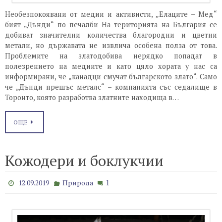
Необезпокоявани от медии и активисти, „Елаците – Мед“
бият „Дънди“ по печалби На територията на България се
добиват значителни количества благородни и цветни
метали, но държавата не извлича особена полза от това.
Проблемите на златодобива нерядко попадат в
полезрението на медиите и като цяло хората у нас са
информирани, че „канадци смучат българското злато“. Само
че „Дънди прешъс металс“ – компанията със седалище в
Торонто, която разработва златните находища в…
ОЩЕ
Кожодери и боклукчии
1
12.09.2019
Природа