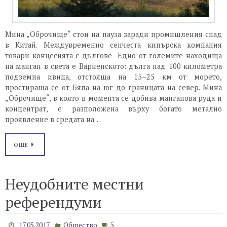
Мина „Оброчище“ стои на пауза заради промишления спад
в Китай. Междувременно сенчеста кипърска компания
товари концесията с дългове Едно от големите находища
на манган в света е Варненското: дълга над 100 километра
подземна ивица, отстояща на 15–25 км от морето,
простираща се от Бяла на юг до границата на север. Мина
„Оброчище“, в която в момента се добива манганова руда и
концентрат, е разположена върху богато метално
проявление в средата на…
ОЩЕ
Неудобните местни
референдуми
5
17.05.2017
Общество