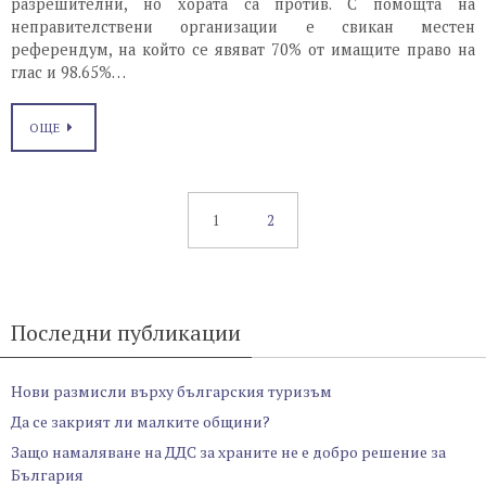
разрешителни, но хората са против. С помощта на
неправителствени организации е свикан местен
референдум, на който се явяват 70% от имащите право на
глас и 98.65%…
ОЩЕ
1
2
Последни публикации
Нови размисли върху българския туризъм
Да се закрият ли малките общини?
Защо намаляване на ДДС за храните не е добро решение за
България