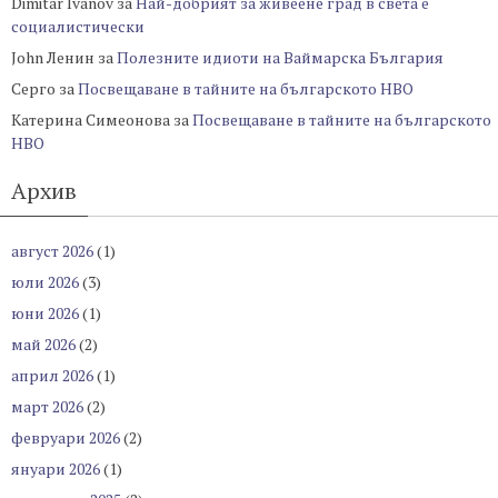
Dimitar Ivanov
за
Най-добрият за живеене град в света е
социалистически
John Ленин
за
Полезните идиоти на Ваймарска България
Серго
за
Посвещаване в тайните на българското НВО
Катерина Симеонова
за
Посвещаване в тайните на българското
НВО
Архив
август 2026
(1)
юли 2026
(3)
юни 2026
(1)
май 2026
(2)
април 2026
(1)
март 2026
(2)
февруари 2026
(2)
януари 2026
(1)