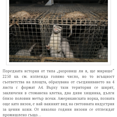
Поредната история от типа „разровиш ли я, ще мирише“
2250 кв. см. изглежда голямо число, но то всъщност
съответства на площта, образувана от съединяването на 4
листа с формат А4. Върху тази територия се ширят,
заключени в стоманена клетка, два диви хищника, дълги
близо половин метър всеки. Американската норка, позната
още като визон, е най-важният вид на световната индустрия
за ценни кожи. От няколко години визони се отглеждат
промишлено също…