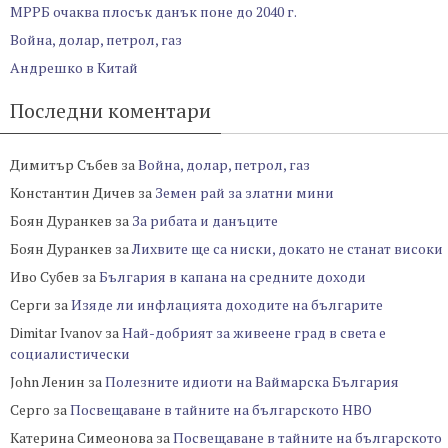
МРРБ очаква плосък данък поне до 2040 г.
Война, долар, петрол, газ
Андрешко в Китай
Последни коментари
Димитър Събев
за
Война, долар, петрол, газ
Константин Дичев
за
Земен рай за златни мини
Боян Дуранкев
за
За рибата и данъците
Боян Дуранкев
за
Лихвите ще са ниски, докато не станат високи
Иво Субев
за
България в капана на средните доходи
Серги
за
Изяде ли инфлацията доходите на българите
Dimitar Ivanov
за
Най-добрият за живеене град в света е
социалистически
John Ленин
за
Полезните идиоти на Ваймарска България
Серго
за
Посвещаване в тайните на българското НВО
Катерина Симеонова
за
Посвещаване в тайните на българското