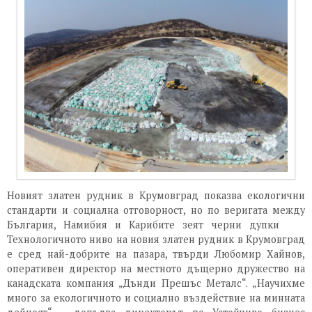
Новият златен рудник в Крумовград показва екологични
стандарти и социална отговорност, но по веригата между
България, Намибия и Карибите зеят черни дупки
Технологичното ниво на новия златен рудник в Крумовград
е сред най-добрите на пазара, твърди Любомир Хайнов,
оперативен директор на местното дъщерно дружество на
канадската компания „Дънди Прешъс Металс“. „Научихме
много за екологичното и социално въздействие на минната