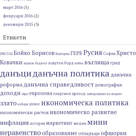
март 2016
(5)
февруари 2016
(2)
декември 2015
(3)
Етикети
Русия
Бойко Борисов
Христо
ГЕРБ
София
UNCTAD
България
въглища
Ковачки
град
валутен борд
акцизи
бедност
война
данъци
данъчна политика
данъчна
данъчна справедливост
реформа
демография
доходи
еврозона
енергиен преход
евро
замърсяване на водите
икономическа политика
злато
износ
избори
икономическо развитие
икономически растеж
мини
инфлация
маркетинг
история
медии
неравенство
образование
офшорки
отпадъци