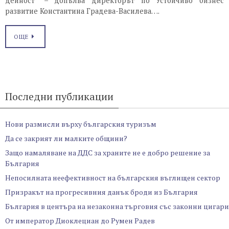
дейност“ – допълва директорът по Устойчиво бизнес
развитие Константина Градева-Василева….
ОЩЕ
Последни публикации
Нови размисли върху българския туризъм
Да се закрият ли малките общини?
Защо намаляване на ДДС за храните не е добро решение за
България
Непосилната неефективност на българския въглищен сектор
Призракът на прогресивния данък броди из България
България в центъра на незаконна търговия със законни цигари
От император Диоклециан до Румен Радев