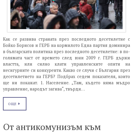
Как се развива страната през последното десетилетие с
Бойко Борисов и ГЕРБ на кормилото Една партия доминира
в българската политика през последното десетилетие: в по-
голямата част от времето след юни 2009 г. ГЕРБ държи
властта, или силно клати управленските опити на
несигурните си конкуренти. Какво се случи с България през
десетилетието на ГЕРБ? Подбрах седем показателя, които
ще ни покажат. 1. Население. „Там, където няма мъдро
управление, народът загива“, твърди…
ОЩЕ
От антикомунизъм към