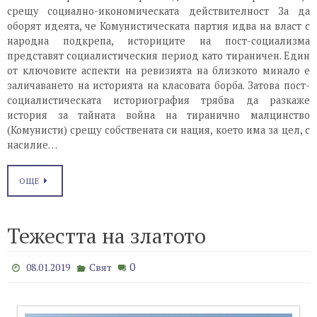
срещу социално-икономическата действителност За да
оборят идеята, че Комунистическата партия идва на власт с
народна подкрепа, историците на пост-социализма
представят социалистическия период като тираничен. Един
от ключовите аспекти на ревизията на близкото минало е
заличаването на историята на класовата борба. Затова пост-
социалистическата историография трябва да разкаже
история за тайната война на тиранично малцинство
(Комунисти) срещу собствената си нация, което има за цел, с
насилие…
ОЩЕ
Тежестта на златото
0
08.01.2019
Свят