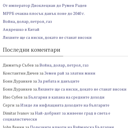
От император Диоклециан до Румен Радев
МРРБ очаква плосък данък поне до 2040 г.
Война, долар, петрол, газ
Андрешко в Китай
Лихвите ще са ниски, докато не станат високи
Последни коментари
Димитър Събев
за
Война, долар, петрол, газ
Константин Дичев
за
Земен рай за златни мини
Боян Дуранкев
за
За рибата и данъците
Боян Дуранкев
за
Лихвите ще са ниски, докато не станат високи
Иво Субев
за
България в капана на средните доходи
Серги
за
Изяде ли инфлацията доходите на българите
Dimitar Ivanov
за
Най-добрият за живеене град в света е
социалистически
John Ленин
за
Полезните идиоти на Ваймарска България