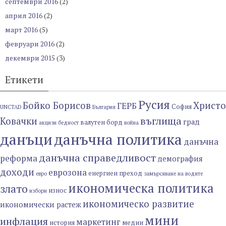
септември 2016
(2)
април 2016
(2)
март 2016
(5)
февруари 2016
(2)
декември 2015
(3)
Етикети
Русия
Бойко Борисов
Христо
ГЕРБ
София
UNCTAD
България
въглища
Ковачки
град
валутен борд
акцизи
бедност
война
данъци
данъчна политика
данъчна
данъчна справедливост
реформа
демография
доходи
еврозона
енергиен преход
евро
замърсяване на водите
икономическа политика
злато
износ
избори
икономическо развитие
икономически растеж
мини
инфлация
маркетинг
история
медии