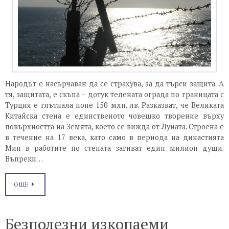
Народът е насърчаван да се страхува, за да търси защита. А
тя, защитата, е скъпа – дотук телената ограда по границата с
Турция е глътнала поне 150 млн. лв. Разказват, че Великата
Китайска стена е единственото човешко творение върху
повърхността на Земята, което се вижда от Луната. Строена е
в течение на 17 века, като само в периода на династията
Мин в работите по стената загиват един милион души.
Въпреки…
ОЩЕ
Безполезни изкопаеми