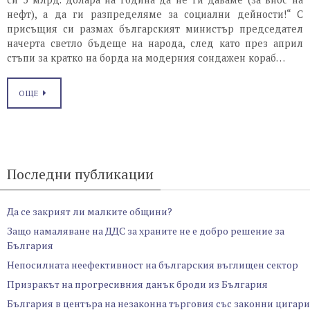
нефт), а да ги разпределяме за социални дейности!“ С
присъщия си размах българският министър председател
начерта светло бъдеще на народа, след като през април
стъпи за кратко на борда на модерния сондажен кораб…
ОЩЕ
Последни публикации
Да се закрият ли малките общини?
Защо намаляване на ДДС за храните не е добро решение за
България
Непосилната неефективност на българския въглищен сектор
Призракът на прогресивния данък броди из България
България в центъра на незаконна търговия със законни цигари