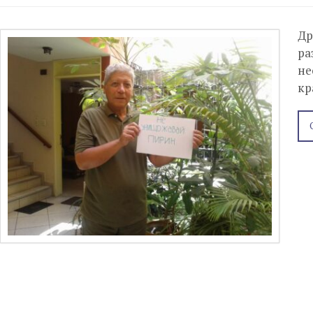
Др
ра
не
кр