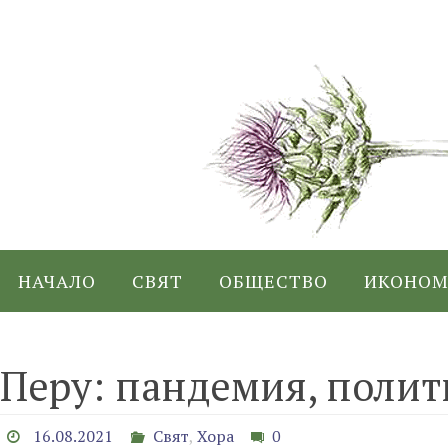
Skip
to
content
Skip
НАЧАЛО
СВЯТ
ОБЩЕСТВО
ИКОНОМ
to
content
Перу: пандемия, полит
16.08.2021
Свят
,
Хора
0