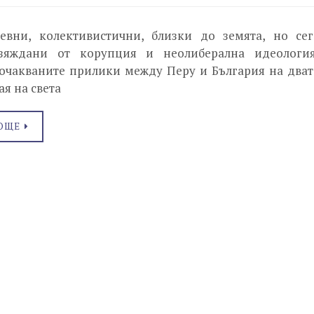
евни, колективистични, близки до земята, но сег
зяждани от корупция и неолиберална идеология
очакваните прилики между Перу и България на дват
ая на света
ОЩЕ