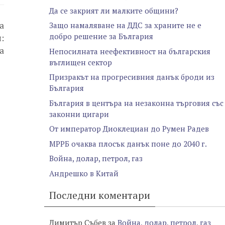
Да се закрият ли малките общини?
а
Защо намаляване на ДДС за храните не е
добро решение за България
:
а
Непосилната неефективност на българския
въглищен сектор
Призракът на прогресивния данък броди из
България
България в центъра на незаконна търговия със
законни цигари
От император Диоклециан до Румен Радев
МРРБ очаква плосък данък поне до 2040 г.
Война, долар, петрол, газ
Андрешко в Китай
Последни коментари
Димитър Събев
за
Война, долар, петрол, газ