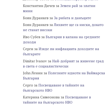
Константин Дичев
за
Земен рай за златни
мини
Боян Дуранкев
за
За рибата и данъците
Боян Дуранкев
за
Лихвите ще са ниски, докато
не станат високи
Иво Субев
за
България в капана на средните
доходи
Серги
за
Изяде ли инфлацията доходите на
българите
Dimitar Ivanov
за
Най-добрият за живеене град
в света е социалистически
John Ленин
за
Полезните идиоти на Ваймарска
България
Серго
за
Посвещаване в тайните на
българското НВО
Катерина Симеонова
за
Посвещаване в
тайните на българското НВО