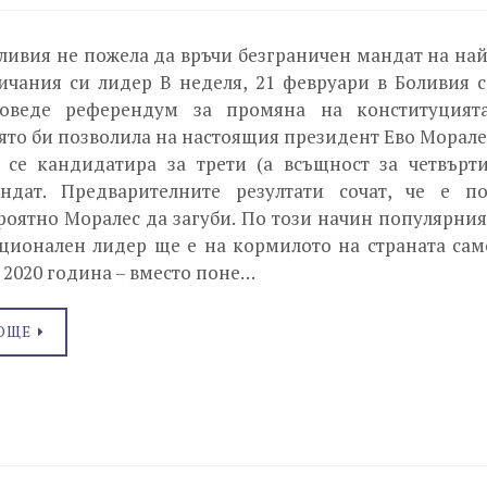
ливия не пожела да връчи безграничен мандат на най
ичания си лидер В неделя, 21 февруари в Боливия с
оведе референдум за промяна на конституцията
ято би позволила на настоящия президент Ево Морале
 се кандидатира за трети (а всъщност за четвърти
ндат. Предварителните резултати сочат, че е по
роятно Моралес да загуби. По този начин популярния
ционален лидер ще е на кормилото на страната сам
 2020 година – вместо поне…
ОЩЕ