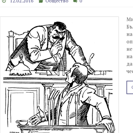
12.02.2016
Общество
0
Ми
Бъ
на
оп
не
на
да
че