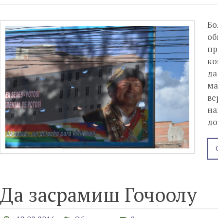
Бо
об
пр
ко
да
ма
ве
на
до
Да засрамиш Гочоолу