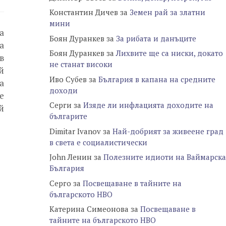
Константин Дичев
за
Земен рай за златни
мини
а
Боян Дуранкев
за
За рибата и данъците
а
Боян Дуранкев
за
Лихвите ще са ниски, докато
в
не станат високи
й
Иво Субев
за
България в капана на средните
а
доходи
е
Серги
за
Изяде ли инфлацията доходите на
й
българите
Dimitar Ivanov
за
Най-добрият за живеене град
в света е социалистически
John Ленин
за
Полезните идиоти на Ваймарска
България
Серго
за
Посвещаване в тайните на
българското НВО
Катерина Симеонова
за
Посвещаване в
тайните на българското НВО