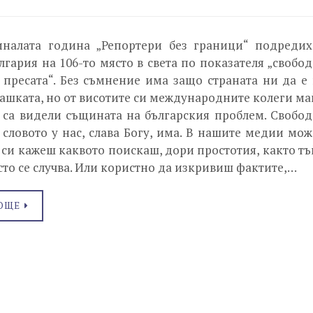
налата година „Репортери без граници“ подредих
лгария на 106-то място в света по показателя „свобод
 пресата“. Без съмнение има защо страната ни да е 
ашката, но от висотите си международните колеги ма
 са видели същината на българския проблем. Свобод
 словото у нас, слава Богу, има. В нашите медии мож
 си кажеш каквото поискаш, дори простотия, както тъ
сто се случва. Или користно да изкривиш фактите,…
ОЩЕ