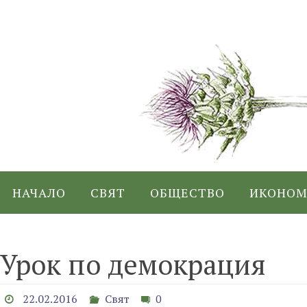
Skip
to
content
Skip
НАЧАЛО
СВЯТ
ОБЩЕСТВО
ИКОНОМ
to
content
Урок по демокрация
22.02.2016
Свят
0