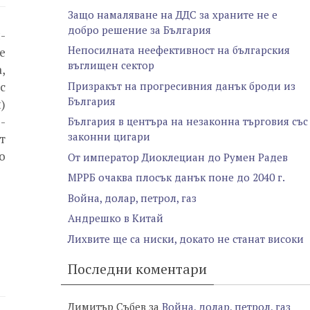
Защо намаляване на ДДС за храните не е
добро решение за България
-
Непосилната неефективност на българския
е
въглищен сектор
,
Призракът на прогресивния данък броди из
с
България
)
-
България в центъра на незаконна търговия със
законни цигари
т
о
От император Диоклециан до Румен Радев
МРРБ очаква плосък данък поне до 2040 г.
Война, долар, петрол, газ
Андрешко в Китай
Лихвите ще са ниски, докато не станат високи
Последни коментари
Димитър Събев
за
Война, долар, петрол, газ