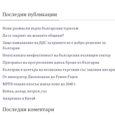
Последни публикации
Нови размисли върху българския туризъм
Да се закрият ли малките общини?
Защо намаляване на ДДС за храните не е добро решение за
България
Непосилната неефективност на българския въглищен сектор
Призракът на прогресивния данък броди из България
България в центъра на незаконна търговия със законни цигари
От император Диоклециан до Румен Радев
МРРБ очаква плосък данък поне до 2040 г.
Война, долар, петрол, газ
Андрешко в Китай
Последни коментари