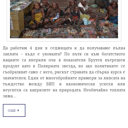
Да работим 4 дни в седмицата и да получаваме пълна
заплата – къде е уловката? По пътя си към богатството
нациите са вперили очи в показателя Брутен вътрешен
продукт като в Полярната звезда, но ако политиките се
съобразяват само с него, рискът страната да сбърка курса е
значителен. Един от многобройните примери за липсата на
тъждество между БВП и икономически успехи или
неуспехи са капризите на природата. Необичайно топлата
зима…
ОЩЕ