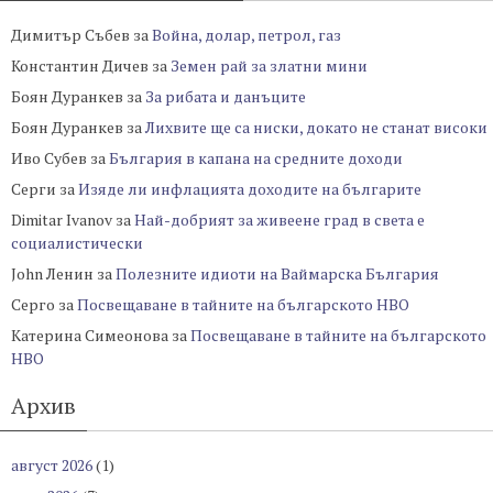
Димитър Събев
за
Война, долар, петрол, газ
Константин Дичев
за
Земен рай за златни мини
Боян Дуранкев
за
За рибата и данъците
Боян Дуранкев
за
Лихвите ще са ниски, докато не станат високи
Иво Субев
за
България в капана на средните доходи
Серги
за
Изяде ли инфлацията доходите на българите
Dimitar Ivanov
за
Най-добрият за живеене град в света е
социалистически
John Ленин
за
Полезните идиоти на Ваймарска България
Серго
за
Посвещаване в тайните на българското НВО
Катерина Симеонова
за
Посвещаване в тайните на българското
НВО
Архив
август 2026
(1)