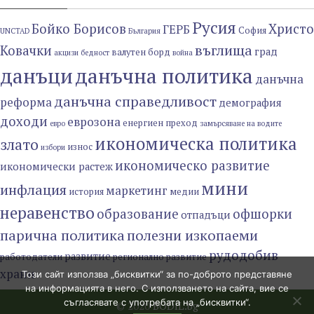
Русия
Бойко Борисов
Христо
ГЕРБ
София
UNCTAD
България
въглища
Ковачки
град
валутен борд
акцизи
бедност
война
данъци
данъчна политика
данъчна
данъчна справедливост
реформа
демография
доходи
еврозона
енергиен преход
евро
замърсяване на водите
икономическа политика
злато
износ
избори
икономическо развитие
икономически растеж
мини
инфлация
маркетинг
история
медии
неравенство
образование
офшорки
отпадъци
парична политика
полезни изкопаеми
рудодобив
развитие
работодатели
регионално развитие
храни
Този сайт използва „бисквитки“ за по-доброто представяне
на информацията в него. С използването на сайта, вие се
съгласявате с употребата на „бисквитки“.
© 2020
BODIL.bg