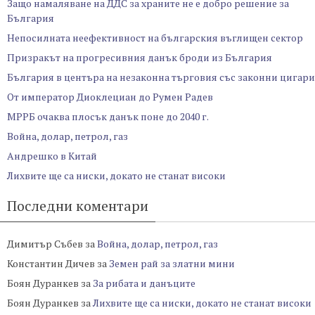
Защо намаляване на ДДС за храните не е добро решение за
България
Непосилната неефективност на българския въглищен сектор
Призракът на прогресивния данък броди из България
България в центъра на незаконна търговия със законни цигари
От император Диоклециан до Румен Радев
МРРБ очаква плосък данък поне до 2040 г.
Война, долар, петрол, газ
Андрешко в Китай
Лихвите ще са ниски, докато не станат високи
Последни коментари
Димитър Събев
за
Война, долар, петрол, газ
Константин Дичев
за
Земен рай за златни мини
Боян Дуранкев
за
За рибата и данъците
Боян Дуранкев
за
Лихвите ще са ниски, докато не станат високи