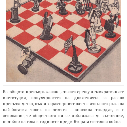
Всеобщото превъоръжаване, атаката срещу демократичните
институции, популярността на движенията за расово
превъзходство, пък и характерният жест с изпъната ръка на
най-богатия човек на земята – мнозина твърдят, и с
основание, че обществото ни се доближава до състояние,
подобно на това в годините преди Втората световна война.