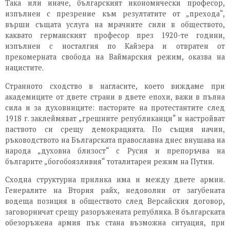
Така или иначе, българският икономически професор,
изпълнен с презрение към резултатите от „прехода“,
върши същата услуга на мрачните сили в обществото,
каквато германският професор през 1920-те години,
изпълнен с носталгия по Кайзера и отвратен от
прекомерната свобода на Ваймарския режим, оказва на
нацистите.
Странното сходство в нагласите, което виждаме при
академиците от двете страни в двете епохи, важи в пълна
сила и за духовниците: пасторите на протестантите след
1918 г. заклеймяват „грешните републиканци“ и настройват
паството си срещу демокрацията. По същия начин,
ръководството на Българската православна днес внушава на
народа „духовна близост“ с Русия и препоръчва на
българите „богобоязливия“ тоталитарен режим на Путин.
Сходна структурна прилика има и между двете армии.
Генералите на Втория райх, недоволни от загубената
водеща позиция в обществото след Версайския договор,
заговорничат срещу разоръжената република. В българската
обезоръжена армия пък стана възможна ситуация, при