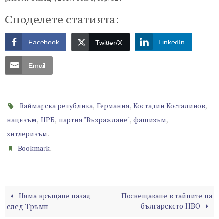
Споделете статията:
Facebook
LinkedIn
Twitter/X
Email
,
,
,
Ваймарска република
Германия
Костадин Костадинов
,
,
,
,
нацизъм
НРБ
партия "Възраждане"
фашизъм
.
хитлеризъм
.
Bookmark
Няма връщане назад
Посвещаване в тайните на
българското НВО
след Тръмп