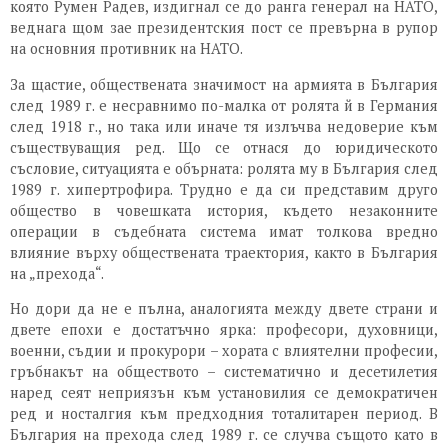
която Румен Радев, издигнал се до ранга генерал на НАТО,
веднага щом зае президентския пост се превърна в рупор
на основния противник на НАТО.
За щастие, обществената значимост на армията в България
след 1989 г. е несравнимо по-малка от ролята й в Германия
след 1918 г., но така или иначе тя излъчва недоверие към
съществуващия ред. Що се отнася до юридическото
съсловие, ситуацията е обърната: ролята му в България след
1989 г. хипертрофира. Трудно е да си представим друго
общество в човешката история, където незаконните
операции в съдебната система имат толкова вредно
влияние върху обществената траектория, както в България
на „прехода“.
Но дори да не е пълна, аналогията между двете страни и
двете епохи е достатъчно ярка: професори, духовници,
военни, съдии и прокурори – хората с влиятелни професии,
гръбнакът на обществото – систематично и десетилетия
наред сеят неприязън към установилия се демократичен
ред и носталгия към предходния тоталитарен период. В
България на прехода след 1989 г. се случва същото като в