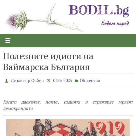
Skip
to
content
Полезните идиоти на
Ваймарска България
Димитър Събев
04.05.2025
Общество
Когато даскалът, попът, съдията и стражарят мразят
демокрацията