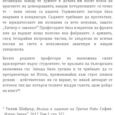
незавидна. Макар че думите и делата им носят полза на
враговете на демокрацията, накрая потърпевшите са точно
те – нали затова са идиоти. Германските пастори бяха
вкарвани в концлагери. Съдиите трябваше да преглътнат,
че юридическите им познания са вече ненужни, защото
„Хитлер е законът!“ Професорите бяха изпратени на фронта
или да вършат нещо полезно във фабриките. А армията,
след безкрайни вътрешни чистки, бе хвърлена по всички
посоки на света в невъзможни авантюри и накрая
унищожена.
Когато родните професори по икономика сипят
красноречие върху студентите, че връзката на българската
икономика със Запада била грешка и тя трябвало да се
преориентира на Изток, преминавайки към строг планов
режим – действително ли си вярват, че някой автократ от
източен тип ще потърси техните мъдри съвети, щом дойде
на власт?!
* Уилям Шайрър,
Възход и падение на Третия Райх.
София:
„Изток-Запад“, 2017. Том I, стр. 327