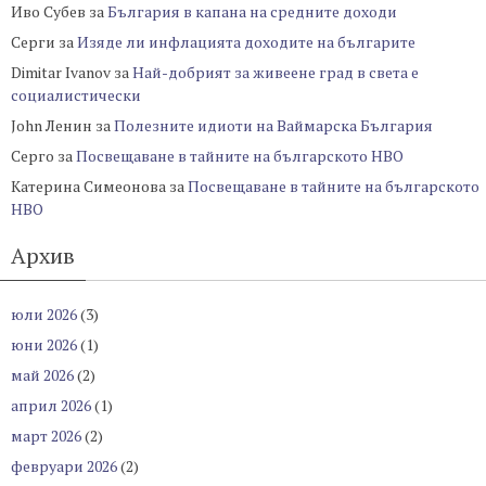
Иво Субев
за
България в капана на средните доходи
Серги
за
Изяде ли инфлацията доходите на българите
Dimitar Ivanov
за
Най-добрият за живеене град в света е
социалистически
John Ленин
за
Полезните идиоти на Ваймарска България
Серго
за
Посвещаване в тайните на българското НВО
Катерина Симеонова
за
Посвещаване в тайните на българското
НВО
Архив
юли 2026
(3)
юни 2026
(1)
май 2026
(2)
април 2026
(1)
март 2026
(2)
февруари 2026
(2)