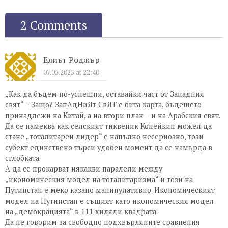
2 Comments
Елиът Роджър
07.05.2025 at 22:40
„Как да бъдем по-успешни, оставайки част от Западния
свят“ – Защо? ЗапАдНиЯт СвЯТ е бита карта, бъдещето
принадлежи на Китай, а на втори план – и на Арабския свят.
Да се намеква как селският тиквеник Копейкин можел да
стане „тоталитарен лидер“ е напълно несериозно, този
субект единствено търси удобен момент да се намърда в
сглобката.
А да се прокарват някакви паралели между
„икономическия модел на тоталитаризма“ и този на
Путинстан е меко казано манипулативно. Икономическият
модел на Путинстан е същият като икономическия модел
на „демокрацията“ в 111 хиляди квадрата.
Да не говорим за свободно подхвърляните сравнения