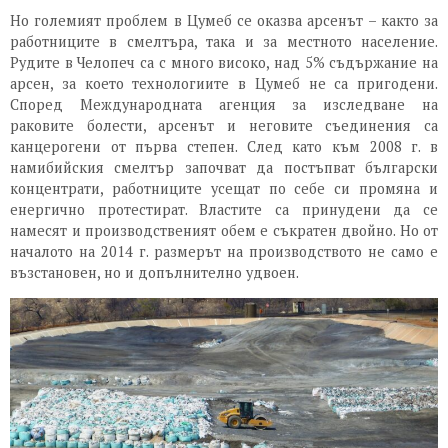
Но големият проблем в Цумеб се оказва арсенът – както за
работниците в смелтъра, така и за местното население.
Рудите в Челопеч са с много високо, над 5% съдържание на
арсен, за което технологиите в Цумеб не са пригодени.
Според Международната агенция за изследване на
раковите болести, арсенът и неговите съединения са
канцерогени от първа степен. След като към 2008 г. в
намибийския смелтър започват да постъпват български
концентрати, работниците усещат по себе си промяна и
енергично протестират. Властите са принудени да се
намесят и производственият обем е съкратен двойно. Но от
началото на 2014 г. размерът на производството не само е
възстановен, но и допълнително удвоен.