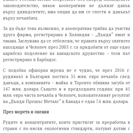
законодателство, някои кооперативи не дължат данък
върху дивидентите, има опция да им се спести и данъкът
върху печалбата.
За да бъде това възможно, в кооператива трябва да участва
друга фирма, регистрирана в Холандия – „Дънди“ имат и
такава. Заслужава да се отбележи, че правата върху златното
находище в Челопеч през 2003 г. са придобити от още едно
карибско поделение на канадското дружество – този път
регистрирано в Барбадос.
С подобна офшорна мрежа не е чудно, че през 2016 г.
рудникът в България постига 35 млн. евро печалба след
данъци, а компанията – майка в Торонто обявява загуба от
147 млн. долара. Същото и в предходната година: при 45
млн. евро чиста печалба в Челопеч, положителният резултат
на „Дънди Прешъс Металс“ в Канада е едва 7.6 млн. долара.
През морета и океани
Рудите и концентратите, които пристигат за преработка в
страни с по-ниски екологични стандарти, пътуват дотам с