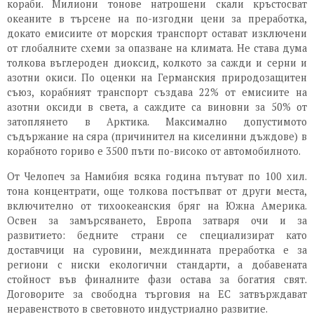
кораби. Милиони тонове натрошени скали кръстосват
океаните в търсене на по-изгодни цени за преработка,
докато емисиите от морския транспорт остават изключени
от глобалните схеми за опазване на климата. Не става дума
толкова въглероден диоксид, колкото за сажди и серни и
азотни окиси. По оценки на Германския природозащитен
съюз, корабният транспорт създава 22% от емисиите на
азотни оксиди в света, а саждите са виновни за 50% от
затоплянето в Арктика. Максимално допустимото
съдържание на сяра (причинител на киселинни дъждове) в
корабното гориво е 3500 пъти по-високо от автомобилното.
От Челопеч за Намибия всяка година пътуват по 100 хил.
тона концентрати, още толкова постъпват от други места,
включително от тихоокеанския бряг на Южна Америка.
Освен за замърсяването, Европа затваря очи и за
развитието: бедните страни се специализират като
доставчици на суровини, междинната преработка е за
региони с ниски екологични стандарти, а добавената
стойност във финалните фази остава за богатия свят.
Договорите за свободна търговия на ЕС затвърждават
неравенството в световното индустриално развитие.