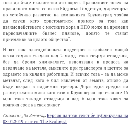
това да бъде екологично отговорен. Правилният човек на
правилното място се оказа Ейдриън Голдстоун, директорът
по устойчиво развитие на компанията. Крумовград трябва
да служи като христоматиен пример за това как
взаимодействието с местните хора и НПО може да промени
първоначалните бизнес планове, докато те станат
приемливи за цялото общество“.
И все пак: златодобивната индустрия в глобален мащаб
всяка година създава над 2 млрд. тона твърди отпадъци,
без да броим химикалите, използвани в процеса на
извличане на метала, емисиите при транспорта и щетите за
здравето на хиляди работници. И всичко това – за да може
металът, след като е бил извлечен от земята, отново да
бъде вкаран в подземни трезори. Дори една средна по
размер златна мина като тази в Крумовград ще създаде 15
млн. тона твърди отпадъци и над 6 млн. тона хвост за
краткия срок на своя живот.
Снимки: „За Земята
„.
Версия на този текст бе публикувана на
08.01.2019 г. от сп. The Ecologist