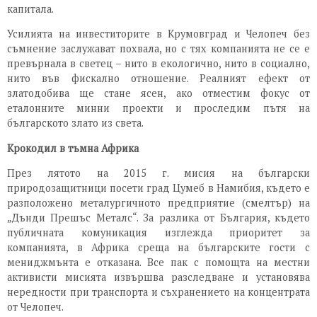
капитала.
Усилията на инвеститорите в Крумовград и Челопеч без
съмнение заслужават похвала, но с тях компанията не се е
превърнала в светец – нито в екологично, нито в социално,
нито във фискално отношение. Реалният ефект от
златодобива ще стане ясен, ако отместим фокус от
еталонните минни проекти и проследим пътя на
българското злато из света.
Крокодил в тъмна Африка
През лятото на 2015 г. мисия на български
природозащитници посети град Цумеб в Намибия, където е
разположено металургичното предприятие (смелтър) на
„Дънди Прешъс Металс“. За разлика от България, където
публичната комуникация изглежда приоритет за
компанията, в Африка среща на българските гости с
мениджмънта е отказана. Все пак с помощта на местни
активисти мисията извършва разследване и установява
нередности при транспорта и съхранението на концентрата
от Челопеч.