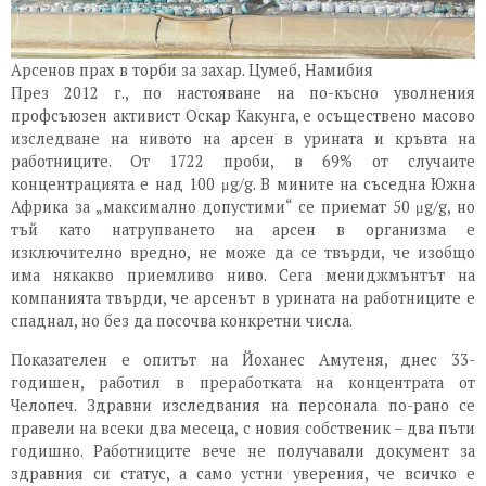
Арсенов прах в торби за захар. Цумеб, Намибия
През 2012 г., по настояване на по-късно уволнения
профсъюзен активист Оскар Какунга, е осъществено масово
изследване на нивото на арсен в урината и кръвта на
работниците. От 1722 проби, в 69% от случаите
концентрацията е над 100 μg/g. В мините на съседна Южна
Африка за „максимално допустими“ се приемат 50 μg/g, но
тъй като натрупването на арсен в организма е
изключително вредно, не може да се твърди, че изобщо
има някакво приемливо ниво. Сега мениджмънтът на
компанията твърди, че арсенът в урината на работниците е
спаднал, но без да посочва конкретни числа.
Показателен е опитът на Йоханес Амутеня, днес 33-
годишен, работил в преработката на концентрата от
Челопеч. Здравни изследвания на персонала по-рано се
правели на всеки два месеца, с новия собственик – два пъти
годишно. Работниците вече не получавали документ за
здравния си статус, а само устни уверения, че всичко е