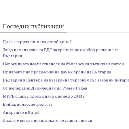
Последни публикации
Да се закрият ли малките общини?
Защо намаляване на ДДС за храните не е добро решение за
България
Непосилната неефективност на българския въглищен сектор
Призракът на прогресивния данък броди из България
България в центъра на незаконна търговия със законни цигари
От император Диоклециан до Румен Радев
МРРБ очаква плосък данък поне до 2040 г.
Война, долар, петрол, газ
Андрешко в Китай
Лихвите ще са ниски, докато не станат високи