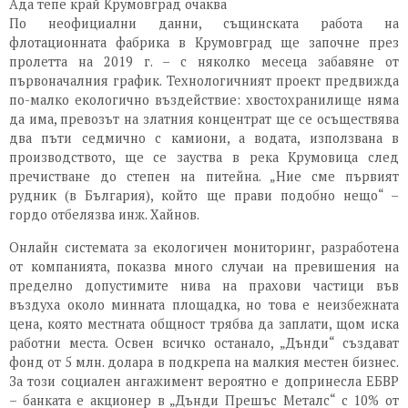
Ада тепе край Крумовград очаква
По неофициални данни, същинската работа на
флотационната фабрика в Крумовград ще започне през
пролетта на 2019 г. – с няколко месеца забавяне от
първоначалния график. Технологичният проект предвижда
по-малко екологично въздействие: хвостохранилище няма
да има, превозът на златния концентрат ще се осъществява
два пъти седмично с камиони, а водата, използвана в
производството, ще се зауства в река Крумовица след
пречистване до степен на питейна. „Ние сме първият
рудник (в България), който ще прави подобно нещо“ –
гордо отбелязва инж. Хайнов.
Онлайн системата за екологичен мониторинг, разработена
от компанията, показва много случаи на превишения на
пределно допустимите нива на прахови частици във
въздуха около минната площадка, но това е неизбежната
цена, която местната общност трябва да заплати, щом иска
работни места. Освен всичко останало, „Дънди“ създават
фонд от 5 млн. долара в подкрепа на малкия местен бизнес.
За този социален ангажимент вероятно е допринесла ЕБВР
– банката е акционер в „Дънди Прешъс Металс“ с 10% от