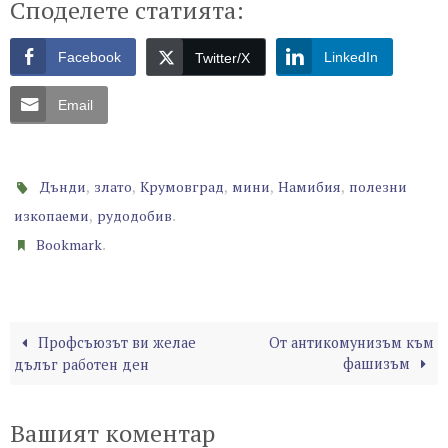
Споделете статията:
Facebook
LinkedIn
Twitter/X
Email
,
,
,
,
,
Дънди
злато
Крумовград
мини
Намибия
полезни
,
.
изкопаеми
рудодобив
.
Bookmark
Профсъюзът ви желае
От антикомунизъм към
фашизъм
дълъг работен ден
Вашият коментар