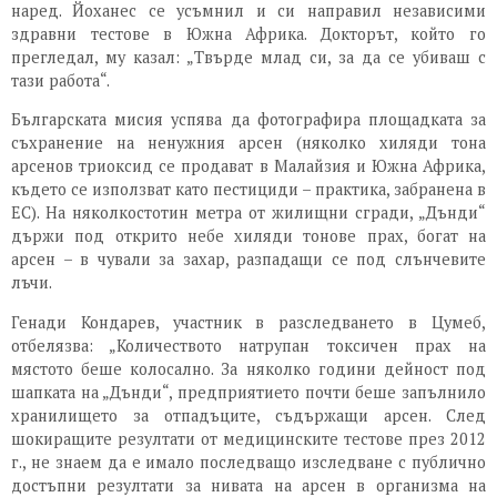
наред. Йоханес се усъмнил и си направил независими
здравни тестове в Южна Африка. Докторът, който го
прегледал, му казал: „Твърде млад си, за да се убиваш с
тази работа“.
Българската мисия успява да фотографира площадката за
съхранение на ненужния арсен (няколко хиляди тона
арсенов триоксид се продават в Малайзия и Южна Африка,
където се използват като пестициди – практика, забранена в
ЕС). На няколкостотин метра от жилищни сгради, „Дънди“
държи под открито небе хиляди тонове прах, богат на
арсен – в чували за захар, разпадащи се под слънчевите
лъчи.
Генади Кондарев, участник в разследването в Цумеб,
отбелязва: „Количеството натрупан токсичен прах на
мястото беше колосално. За няколко години дейност под
шапката на „Дънди“, предприятието почти беше запълнило
хранилището за отпадъците, съдържащи арсен. След
шокиращите резултати от медицинските тестове през 2012
г., не знаем да е имало последващо изследване с публично
достъпни резултати за нивата на арсен в организма на