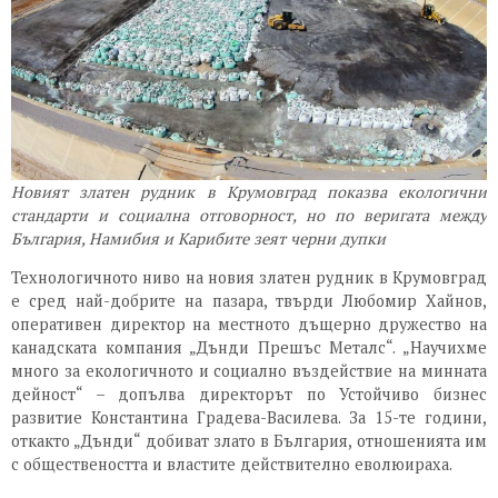
Новият златен рудник в Крумовград показва екологични
стандарти и социална отговорност, но по веригата между
България, Намибия и Карибите зеят черни дупки
Технологичното ниво на новия златен рудник в Крумовград
е сред най-добрите на пазара, твърди Любомир Хайнов,
оперативен директор на местното дъщерно дружество на
канадската компания „Дънди Прешъс Металс“. „Научихме
много за екологичното и социално въздействие на минната
дейност“ – допълва директорът по Устойчиво бизнес
развитие Константина Градева-Василева. За 15-те години,
откакто „Дънди“ добиват злато в България, отношенията им
с обществеността и властите действително еволюираха.