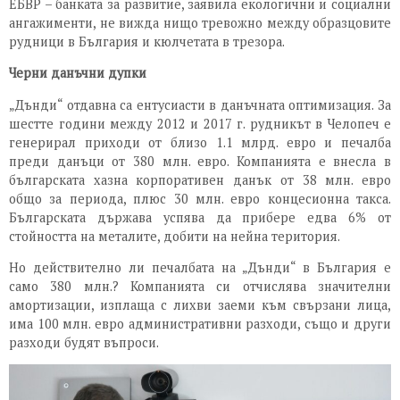
ЕБВР – банката за развитие, заявила екологични и социални
ангажименти, не вижда нищо тревожно между образцовите
рудници в България и кюлчетата в трезора.
Черни данъчни дупки
„Дънди“ отдавна са ентусиасти в данъчната оптимизация. За
шестте години между 2012 и 2017 г. рудникът в Челопеч е
генерирал приходи от близо 1.1 млрд. евро и печалба
преди данъци от 380 млн. евро. Компанията е внесла в
българската хазна корпоративен данък от 38 млн. евро
общо за периода, плюс 30 млн. евро концесионна такса.
Българската държава успява да прибере едва 6% от
стойността на металите, добити на нейна територия.
Но действително ли печалбата на „Дънди“ в България е
само 380 млн.? Компанията си отчислява значителни
амортизации, изплаща с лихви заеми към свързани лица,
има 100 млн. евро административни разходи, също и други
разходи будят въпроси.