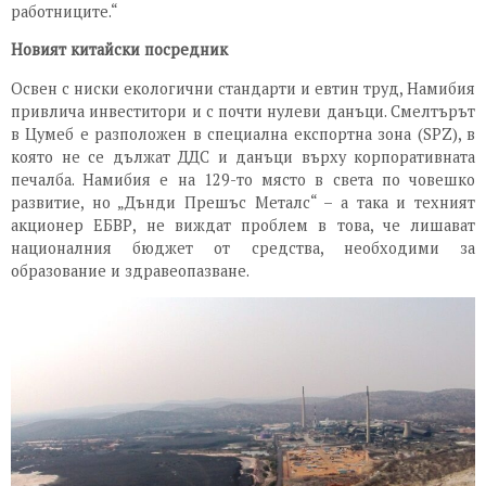
работниците.“
Новият китайски посредник
Освен с ниски екологични стандарти и евтин труд, Намибия
привлича инвеститори и с почти нулеви данъци. Смелтърът
в Цумеб е разположен в специална експортна зона (SPZ), в
която не се дължат ДДС и данъци върху корпоративната
печалба. Намибия е на 129-то място в света по човешко
развитие, но „Дънди Прешъс Металс“ – а така и техният
акционер ЕБВР, не виждат проблем в това, че лишават
националния бюджет от средства, необходими за
образование и здравеопазване.