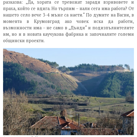
разказва: „Да, хората се тревожат заради взривовете и
праха, който се вдига. Но търпим – нали сега има работа? От
нашето село вече 3-4 мъже са наети.“ По думите на Васви, в
момента в Крумовград ако човек иска да работи,
възможности има – не само в „Дънди“ и подизпълнителите
им, но и в новата каучукова фабрика и започналите големи
общински проекти.