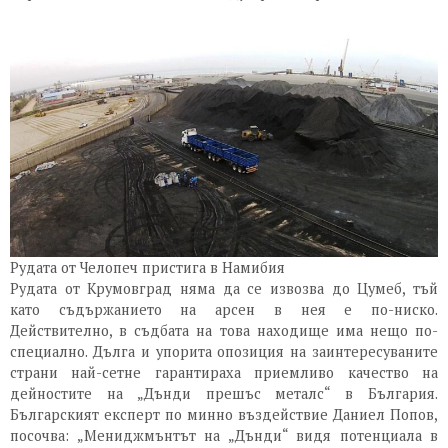
Рудата от Челопеч пристига в Намибия
Рудата от Крумовград няма да се извозва до Цумеб, тъй
като съдържанието на арсен в нея е по-ниско.
Действително, в съдбата на това находище има нещо по-
специално. Дълга и упорита опозиция на заинтересуваните
страни най-сетне гарантираха приемливо качество на
дейностите на „Дънди прешъс металс“ в България.
Българският експерт по минно въздействие Даниел Попов,
посочва: „Мениджмънтът на „Дънди“ видя потенциала в