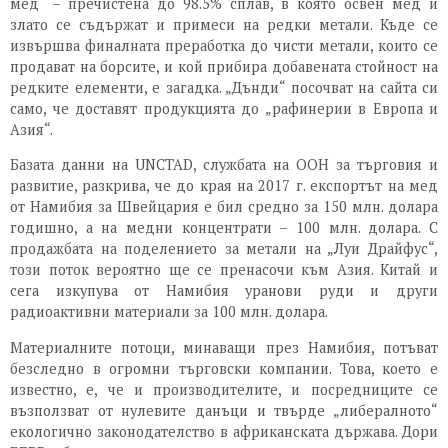
мед“ – пречистена до 98.5% сплав, в която освен мед и
злато се съдържат и примеси на редки метали. Къде се
извършва финалната преработка до чисти метали, които се
продават на борсите, и кой прибира добавената стойност на
редките елементи, е загадка. „Дънди“ посочват на сайта си
само, че доставят продукцията до „рафинерии в Европа и
Азия“.
Базата данни на UNCTAD, службата на ООН за търговия и
развитие, разкрива, че до края на 2017 г. експортът на мед
от Намибия за Швейцария е бил средно за 150 млн. долара
годишно, а на медни концентрати – 100 млн. долара. С
продажбата на поделението за метали на „Луи Драйфус“,
този поток вероятно ще се пренасочи към Азия. Китай и
сега изкупува от Намибия уранови руди и други
радиоактивни материали за 100 млн. долара.
Материалните потоци, минаващи през Намибия, потъват
безследно в огромни търговски компании. Това, което е
известно, е, че и производителите, и посредниците се
възползват от нулевите данъци и твърде „либералното“
екологично законодателство в африканската държава. Дори