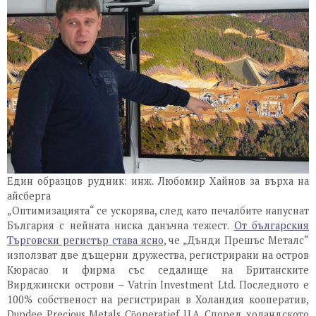
Един образцов рудник: инж. Любомир Хайнов за върха на
айсберга
„Оптимизацията“ се ускорява, след като печалбите напуснат
България с нейната ниска данъчна тежест.
От българския
Търговски регистър става ясно
, че „Дънди Прешъс Металс“
използват две дъщерни дружества, регистрирани на остров
Кюрасао и фирма със седалище на Британските
Вирджински острови – Vatrin Investment Ltd. Последното е
100% собственост на регистриран в Холандия кооператив,
Dundee Precious Metals Cȍoperatief U.A. Според холандското