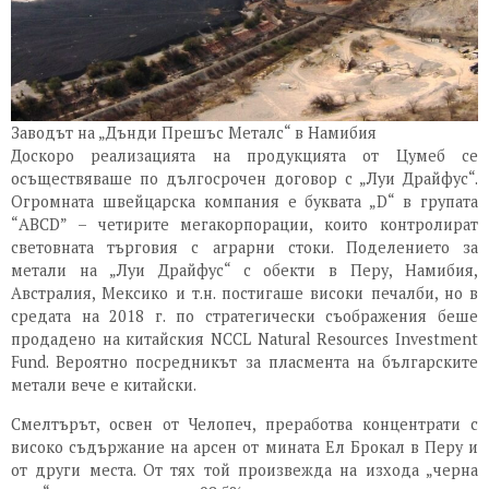
Заводът на „Дънди Прешъс Металс“ в Намибия
Доскоро реализацията на продукцията от Цумеб се
осъществяваше по дългосрочен договор с „Луи Драйфус“.
Огромната швейцарска компания е буквата „D“ в групата
“ABCD” – четирите мегакорпорации, които контролират
световната търговия с аграрни стоки. Поделението за
метали на „Луи Драйфус“ с обекти в Перу, Намибия,
Австралия, Мексико и т.н. постигаше високи печалби, но в
средата на 2018 г. по стратегически съображения беше
продадено на китайския NCCL Natural Resources Investment
Fund. Вероятно посредникът за пласмента на българските
метали вече е китайски.
Смелтърът, освен от Челопеч, преработва концентрати с
високо съдържание на арсен от мината Ел Брокал в Перу и
от други места. От тях той произвежда на изхода „черна