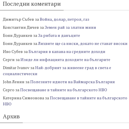
Последни коментари
Димитър Събев
за
Война, долар, петрол, газ
Константин Дичев
за
Земен рай за златни мини
Боян Дуранкев
за
За рибата и данъците
Боян Дуранкев
за
Лихвите ще са ниски, докато не станат високи
Иво Субев
за
България в капана на средните доходи
Серги
за
Изяде ли инфлацията доходите на българите
Dimitar Ivanov
за
Най-добрият за живеене град в света е
социалистически
John Ленин
за
Полезните идиоти на Ваймарска България
Серго
за
Посвещаване в тайните на българското НВО
Катерина Симеонова
за
Посвещаване в тайните на българското
НВО
Архив