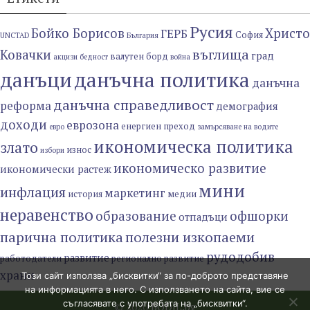
Русия
Бойко Борисов
Христо
ГЕРБ
София
UNCTAD
България
въглища
Ковачки
град
валутен борд
акцизи
бедност
война
данъци
данъчна политика
данъчна
данъчна справедливост
реформа
демография
доходи
еврозона
енергиен преход
евро
замърсяване на водите
икономическа политика
злато
износ
избори
икономическо развитие
икономически растеж
мини
инфлация
маркетинг
история
медии
неравенство
образование
офшорки
отпадъци
парична политика
полезни изкопаеми
рудодобив
развитие
работодатели
регионално развитие
храни
Този сайт използва „бисквитки“ за по-доброто представяне
на информацията в него. С използването на сайта, вие се
съгласявате с употребата на „бисквитки“.
© 2020
BODIL.bg