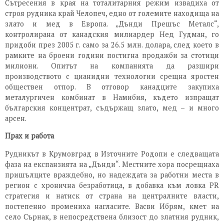
Сътресения в края на тоталитарния режим извадиха от
строя рудника край Челопеч, едно от големите находища на
злато и мед в Европа. „Дънди Прешъс Металс“,
контролирана от канадския милиардер Нед Гудман, го
придоби през 2005 г. само за 26.5 млн. долара, след което в
рамките на броени години постигна продажби за стотици
милиони. Опитът на компанията да разшири
производството с цианидни технологии срещна яростен
обществен отпор. В отговор канадците закупиха
металургичен комбинат в Намибия, където изпращат
българския концентрат, съдържащ злато, мед – и много
арсен.
Прах и работа
Рудникът в Крумовград в Източните Родопи е следващата
фаза на експанзията на „Дънди“. Местните хора посрещнаха
пришълците враждебно, но надеждата за работни места в
регион с хронична безработица, в добавка към ловка PR
стратегия и натиск от страна на централните власти,
постепенно промениха нагласите. Васви Ибрям, кмет на
село Сърнак, в непосредствена близост до златния рудник,