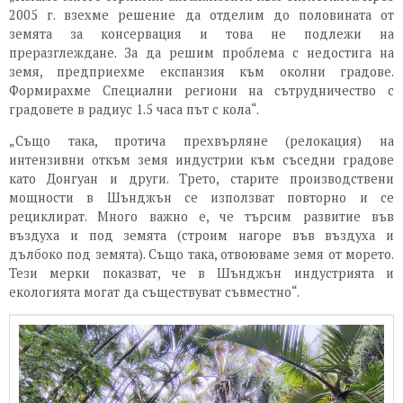
2005 г. взехме решение да отделим до половината от
земята за консервация и това не подлежи на
преразглеждане. За да решим проблема с недостига на
земя, предприехме експанзия към околни градове.
Формирахме Специални региони на сътрудничество с
градовете в радиус 1.5 часа път с кола“.
„Също така, протича прехвърляне (релокация) на
интензивни откъм земя индустрии към съседни градове
като Донгуан и други. Трето, старите производствени
мощности в Шънджън се използват повторно и се
рециклират. Много важно е, че търсим развитие във
въздуха и под земята (строим нагоре във въздуха и
дълбоко под земята). Също така, отвоюваме земя от морето.
Тези мерки показват, че в Шънджън индустрията и
екологията могат да съществуват съвместно“.