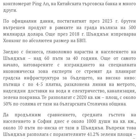
конгломерат Ping An, на Китайската търговска банка и много
други.
По официални данни, постигнатият през 2023 г. брутен
вътрешен продукт в рамките на града възлиза на 500
милиарда долара. Още през 2018 г. Шънджън изпреварва
Хонконг по абсолютен размер на БВП.
Заедно с бизнеса, главоломно нараства и населението на
Шънджън – над 60 пъти за 40 години. Още от самото
начало, натоварените с изграждането на специалната
икономическа зона експерти се стремят да планират
градска инфраструктура за бъдещето, на високо ниво:
пътища с по 4-5 платна, разклонена линия на метрото,
надеждни доставки на вода и електричество, канализация,
зелена покривка. Те разполагат с 2020 кв. км – площ, с около
50% по-голяма от тази на българската Столична община.
Да продължим сравнението, средната гъстота на
населението в София днес е около 1000 души на кв. км.,
около 10 пъти по-ниска от тази в Шънджън. Въпреки това
Шънджън разполага с поразителните 41.2% зелени площи –