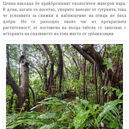
Ценна находка бе крайбрежният екологичен мангров парк.
В деня, когато го посетих, упорито валеше от сутринта, така
че условията за снимки и наблюдение на птици не бяха
добри. Но се разходих около час из прекрасната
растителност; от поставена на входа табела се запознах с
историята на опазването на това място от урбанизация.