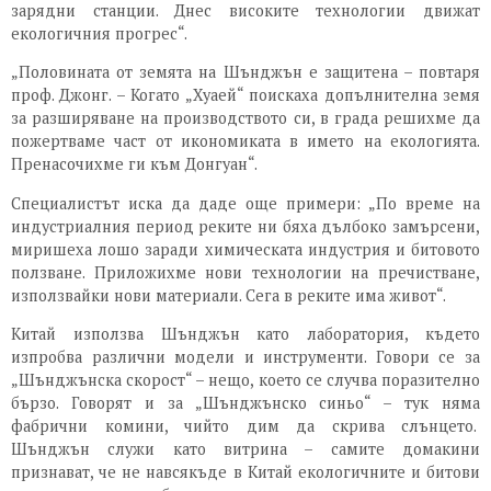
зарядни станции. Днес високите технологии движат
екологичния прогрес“.
„Половината от земята на Шънджън е защитена – повтаря
проф. Джонг. – Когато „Хуаей“ поискаха допълнителна земя
за разширяване на производството си, в града решихме да
пожертваме част от икономиката в името на екологията.
Пренасочихме ги към Донгуан“.
Специалистът иска да даде още примери: „По време на
индустриалния период реките ни бяха дълбоко замърсени,
миришеха лошо заради химическата индустрия и битовото
ползване. Приложихме нови технологии на пречистване,
използвайки нови материали. Сега в реките има живот“.
Китай използва Шънджън като лаборатория, където
изпробва различни модели и инструменти. Говори се за
„Шънджънска скорост“ – нещо, което се случва поразително
бързо. Говорят и за „Шънджънско синьо“ – тук няма
фабрични комини, чийто дим да скрива слънцето.
Шънджън служи като витрина – самите домакини
признават, че не навсякъде в Китай екологичните и битови