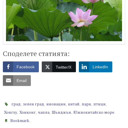
Споделете статията:
Facebook
LinkedIn
Twitter/X
Email
,
,
,
,
,
,
град
зелен град
иновации
китай
парк
птици
,
,
,
,
.
Хонгху
Хонконг
чапла
Шънджън
Южнокитайско море
.
Bookmark