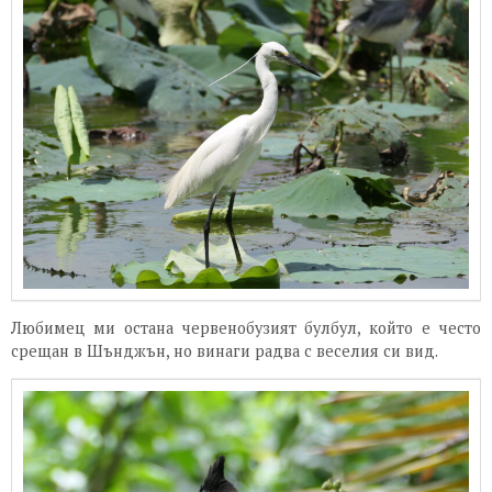
Любимец ми остана червенобузият булбул, който е често
срещан в Шънджън, но винаги радва с веселия си вид.