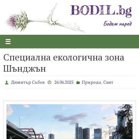
Skip
to
content
Специална екологична зона
Шънджън
,
Димитър Събев
26.06.2025
Природа
Свят