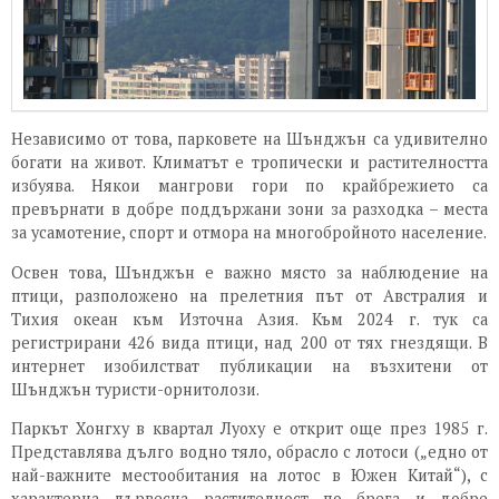
Независимо от това, парковете на Шънджън са удивително
богати на живот. Климатът е тропически и растителността
избуява. Някои мангрови гори по крайбрежието са
превърнати в добре поддържани зони за разходка – места
за усамотение, спорт и отмора на многобройното население.
Освен това, Шънджън е важно място за наблюдение на
птици, разположено на прелетния път от Австралия и
Тихия океан към Източна Азия. Към 2024 г. тук са
регистрирани 426 вида птици, над 200 от тях гнездящи. В
интернет изобилстват публикации на възхитени от
Шънджън туристи-орнитолози.
Паркът Хонгху в квартал Луоху е открит още през 1985 г.
Представлява дълго водно тяло, обрасло с лотоси („едно от
най-важните местообитания на лотос в Южен Китай“), с
характерна дървесна растителност по брега и добре