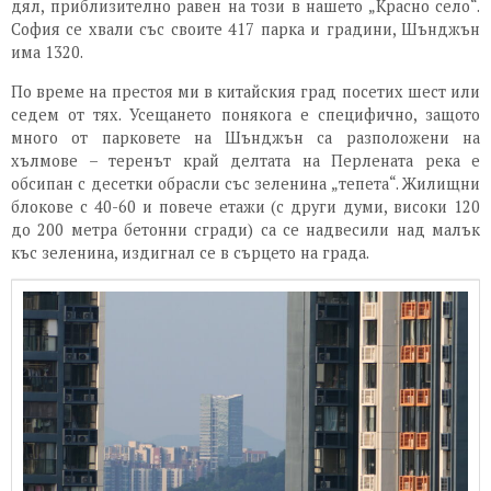
дял, приблизително равен на този в нашето „Красно село“.
София се хвали със своите 417 парка и градини, Шънджън
има 1320.
По време на престоя ми в китайския град посетих шест или
седем от тях. Усещането понякога е специфично, защото
много от парковете на Шънджън са разположени на
хълмове – теренът край делтата на Перлената река е
обсипан с десетки обрасли със зеленина „тепета“. Жилищни
блокове с 40-60 и повече етажи (с други думи, високи 120
до 200 метра бетонни сгради) са се надвесили над малък
къс зеленина, издигнал се в сърцето на града.