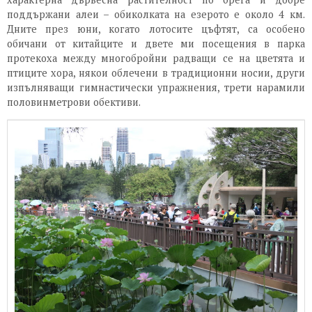
поддържани алеи – обиколката на езерото е около 4 км.
Дните през юни, когато лотосите цъфтят, са особено
обичани от китайците и двете ми посещения в парка
протекоха между многобройни радващи се на цветята и
птиците хора, някои облечени в традиционни носии, други
изпълняващи гимнастически упражнения, трети нарамили
половинметрови обективи.