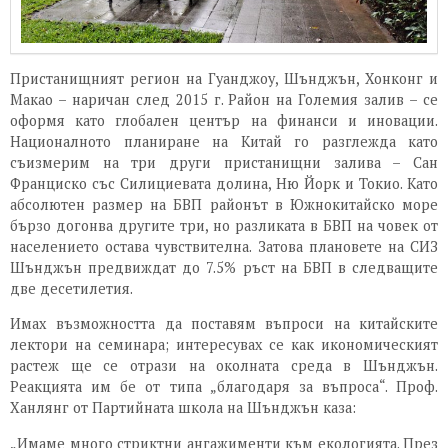
Пристанищният регион на Гуанджоу, Шънджън, Хонконг и
Макао – наричан след 2015 г. Район на Големия залив – се
оформя като глобален център на финанси и иновации.
Националното планиране на Китай го разглежда като
съизмерим на три други пристанищни залива – Сан
Франциско със Силициевата долина, Ню Йорк и Токио. Като
абсолютен размер на БВП районът в Южнокитайско море
бързо догонва другите три, но разликата в БВП на човек от
населението остава чувствителна. Затова плановете на СИЗ
Шънджън предвиждат до 7.5% ръст на БВП в следващите
две десетилетия.
Имах възможността да поставям въпроси на китайските
лектори на семинара; интересувах се как икономическият
растеж ще се отрази на околната среда в Шънджън.
Реакцията им бе от типа „благодаря за въпроса“. Проф.
Ханлянг от Партийната школа на Шънджън каза:
„Имаме много стриктни ангажименти към екологията. През