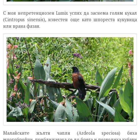
С моя непретенциозен Lumix успях да заснема голям кукал
(Cintropus sinensis), известен още като шпореста кукувица
или врана фазан.
Малайските жълти чапли (Ardeola speciosa) бяха
многобройни, приближаваха се до брега и позволиха хубави