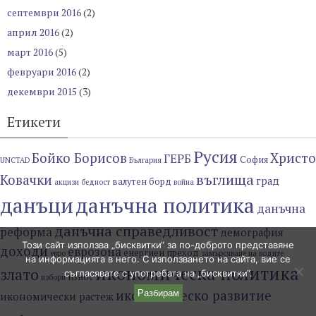
септември 2016
(2)
април 2016
(2)
март 2016
(5)
февруари 2016
(2)
декември 2015
(3)
Етикети
Русия
Бойко Борисов
Христо
ГЕРБ
София
UNCTAD
България
въглища
Ковачки
град
валутен борд
акцизи
бедност
война
данъци
данъчна политика
данъчна
данъчна справедливост
реформа
демография
Този сайт използва „бисквитки“ за по-доброто представяне
доходи
еврозона
енергиен преход
евро
замърсяване на водите
на информацията в него. С използването на сайта, вие се
икономическа политика
злато
съгласявате с употребата на „бисквитки“.
износ
избори
икономическо развитие
Разбирам
икономически растеж