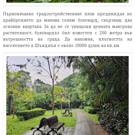
Първоначално градоустройственият план предвиждал по
крайбрежието да минава голям булевард, свързващ два
основни квартала. За да не се унищожи ценната мангрова
растителност, булевардът бил изместен с 200 метра във
вътрешността на града. Да напомня, плътността на
населението в Шънджън е около 10000 души на кв. км.