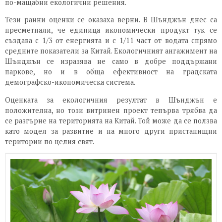
по-мащабни екологични решения.
Тези ранни оценки се оказаха верни. В Шънджън днес са
пресметнали, че единица икономически продукт тук се
създава с 1/3 от енергията и с 1/11 част от водата спрямо
средните показатели за Китай. Екологичният ангажимент на
Шънджън се изразява не само в добре поддържани
паркове, но и в обща ефективност на градската
демографско-икономическа система.
Оценката за екологичния резултат в Шънджън е
положителна, но този витринен проект тепърва трябва да
се разгърне на територията на Китай. Той може да се ползва
като модел за развитие и на много други пристанищни
територии по целия свят.