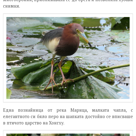
снимки.
Една познайница от река Марица, малката чапла, с
елегантното си бяло перо на шапката достойно се вписваше
в птичото царство на Хонгху.