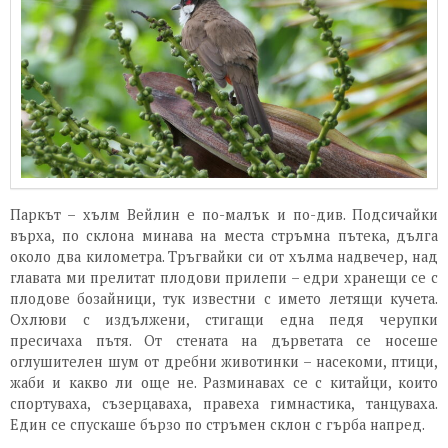
Паркът – хълм Вейлин е по-малък и по-див. Подсичайки
върха, по склона минава на места стръмна пътека, дълга
около два километра. Тръгвайки си от хълма надвечер, над
главата ми прелитат плодови прилепи – едри хранещи се с
плодове бозайници, тук известни с името летящи кучета.
Охлюви с издължени, стигащи една педя черупки
пресичаха пътя. От стената на дърветата се носеше
оглушителен шум от дребни животинки – насекоми, птици,
жаби и какво ли още не. Разминавах се с китайци, които
спортуваха, съзерцаваха, правеха гимнастика, танцуваха.
Един се спускаше бързо по стръмен склон с гърба напред.