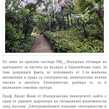
По ниво на прахови частици PM
Шънджън отговаря на
2.5
критериите за чистота на въздуха в Европейския съюз. За
това допринася факта, че половината от 2-та милиона
автомобила в града са електрически, включително всички
таксита и автобуси. Електрически, разбира се, са и
милионите семейни скутери.
Проф. Джонг Жиан от Шънджънския университет, който е
един от ранните директори на специалната икономическа
зона, посочва: „Електромобилите изискват електричество и