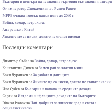
България в центъра на незаконна търговия със законни цигари
От император Диоклециан до Румен Радев
МРРБ очаква плосък данък поне до 2040 г.
Война, долар, петрол, газ
Андрешко в Китай
Лихвите ще са ниски, докато не станат високи
Последни коментари
Димитър Събев
за
Война, долар, петрол, газ
Константин Дичев
за
Земен рай за златни мини
Боян Дуранкев
за
За рибата и данъците
Боян Дуранкев
за
Лихвите ще са ниски, докато не станат високи
Иво Субев
за
България в капана на средните доходи
Серги
за
Изяде ли инфлацията доходите на българите
Dimitar Ivanov
за
Най-добрият за живеене град в света е
социалистически