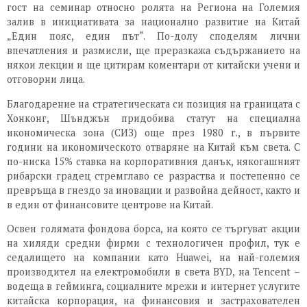
гост на семинар относно ролята на Региона на Големия
залив в инициативата за национално развитие на Китай
„Един пояс, един път“. По-долу споделям лични
впечатления и размисли, ще преразкажа съдържанието на
някои лекции и ще цитирам коментари от китайски учени и
отговорни лица.
Благодарение на стратегическата си позиция на границата с
Хонконг, Шънджън придобива статут на специална
икономическа зона (СИЗ) още през 1980 г., в първите
години на икономическото отваряне на Китай към света. С
по-ниска 15% ставка на корпоративния данък, някогашният
рибарски градец стремглаво се разраства и постепенно се
превръща в гнездо за иновации и развойна дейност, както и
в един от финансовите центрове на Китай.
Освен голямата фондова борса, на която се търгуват акции
на хиляди средни фирми с технологичен профил, тук е
седалището на компании като Huawei, на най-големия
производител на електромобили в света BYD, на Tencent –
водеща в гейминга, социалните мрежи и интернет услугите
китайска корпорация, на финансовия и застрахователен