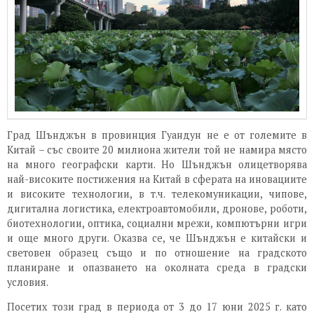
Град Шънджън в провинция Гуандун не е от големите в
Китай – със своите 20 милиона жители той не намира място
на много географски карти. Но Шънджън олицетворява
най-високите постижения на Китай в сферата на иновациите
и високите технологии, в т.ч. телекомуникации, чипове,
дигитална логистика, електроавтомобили, дронове, роботи,
биотехнологии, оптика, социални мрежи, компютърни игри
и още много други. Оказва се, че Шънджън е китайски и
световен образец също и по отношение на градското
планиране и опазването на околната среда в градски
условия.
Посетих този град в периода от 3 до 17 юни 2025 г. като