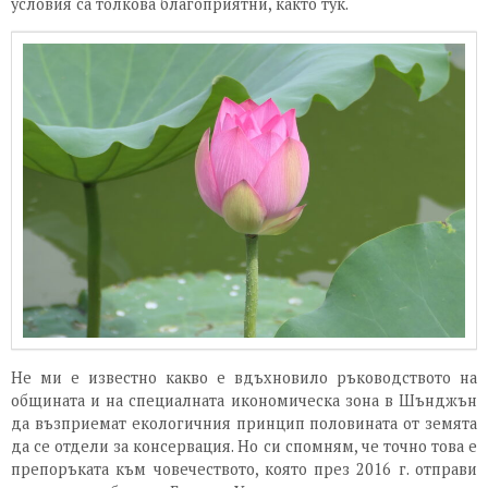
условия са толкова благоприятни, както тук.
Не ми е известно какво е вдъхновило ръководството на
общината и на специалната икономическа зона в Шънджън
да възприемат екологичния принцип половината от земята
да се отдели за консервация. Но си спомням, че точно това е
препоръката към човечеството, която през 2016 г. отправи