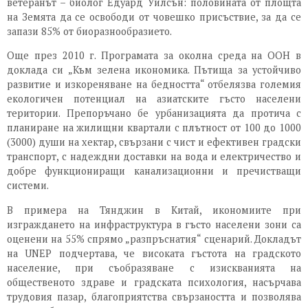
ветеранът – биолог Едуард Уилсън: половината от площта
на Земята да се освободи от човешко присъствие, за да се
запази 85% от биоразнообразието.
Още през 2010 г. Програмата за околна среда на ООН в
доклада си „Към зелена икономика. Пътища за устойчиво
развитие и изкореняване на бедността“ отбелязва големия
екологичен потенциал на азиатските гъсто населени
територии. Препоръчано бе урбанизацията да протича с
планиране на жилищни квартали с плътност от 100 до 1000
(3000) души на хектар, свързани с чист и ефективен градски
транспорт, с надеждни доставки на вода и електричество и
добре функциониращи канализационни и пречистващи
системи.
В примера на Тянджин в Китай, икономиите при
изграждането на инфраструктура в гъсто населени зони са
оценени на 55% спрямо „разпръснатия“ сценарий. Докладът
на UNEP подчертава, че високата гъстота на градското
население, при съобразяване с изискванията на
общественото здраве и градската психология, насърчава
трудовия пазар, благоприятства свързаността и позволява