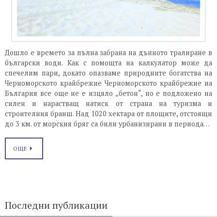
Дошло е времето за пълна забрана на дънното тралиране в
български води. Как с помощта на калкулатор може да
спечелим пари, докато опазваме природните богатства на
Черноморското крайбрежие Черноморското крайбрежие на
България все още не е изцяло „бетон“, но е подложено на
силен и нарастващ натиск от страна на туризма и
строителния бранш. Над 1020 хектара от площите, отстоящи
до 3 км. от морския бряг са били урбанизирани в периода…
ОЩЕ
Последни публикации