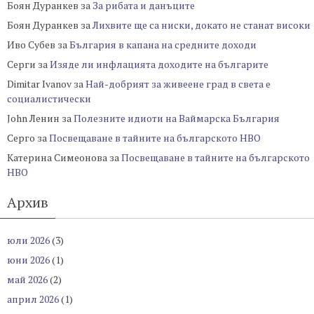
Боян Дуранкев
за
За рибата и данъците
Боян Дуранкев
за
Лихвите ще са ниски, докато не станат високи
Иво Субев
за
България в капана на средните доходи
Серги
за
Изяде ли инфлацията доходите на българите
Dimitar Ivanov
за
Най-добрият за живеене град в света е
социалистически
John Ленин
за
Полезните идиоти на Ваймарска България
Серго
за
Посвещаване в тайните на българското НВО
Катерина Симеонова
за
Посвещаване в тайните на българското
НВО
Архив
юли 2026
(3)
юни 2026
(1)
май 2026
(2)
април 2026
(1)