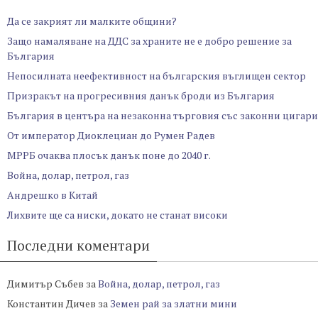
Да се закрият ли малките общини?
Защо намаляване на ДДС за храните не е добро решение за
България
Непосилната неефективност на българския въглищен сектор
Призракът на прогресивния данък броди из България
България в центъра на незаконна търговия със законни цигари
От император Диоклециан до Румен Радев
МРРБ очаква плосък данък поне до 2040 г.
Война, долар, петрол, газ
Андрешко в Китай
Лихвите ще са ниски, докато не станат високи
Последни коментари
Димитър Събев
за
Война, долар, петрол, газ
Константин Дичев
за
Земен рай за златни мини