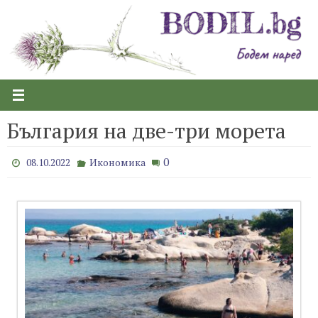
Skip
to
content
България на две-три морета
0
08.10.2022
Икономика