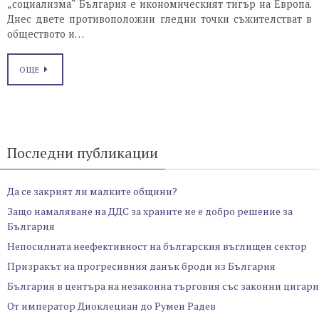
„социализма“ България е икономическият тигър на Европа.
Днес двете противоположни гледни точки съжителстват в
обществото и…
ОЩЕ
Последни публикации
Да се закрият ли малките общини?
Защо намаляване на ДДС за храните не е добро решение за
България
Непосилната неефективност на българския въглищен сектор
Призракът на прогресивния данък броди из България
България в центъра на незаконна търговия със законни цигари
От император Диоклециан до Румен Радев