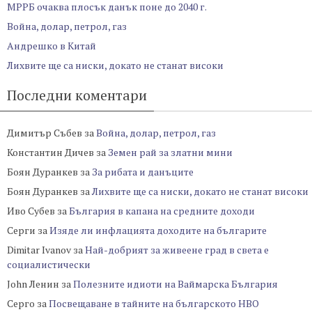
МРРБ очаква плосък данък поне до 2040 г.
Война, долар, петрол, газ
Андрешко в Китай
Лихвите ще са ниски, докато не станат високи
Последни коментари
Димитър Събев
за
Война, долар, петрол, газ
Константин Дичев
за
Земен рай за златни мини
Боян Дуранкев
за
За рибата и данъците
Боян Дуранкев
за
Лихвите ще са ниски, докато не станат високи
Иво Субев
за
България в капана на средните доходи
Серги
за
Изяде ли инфлацията доходите на българите
Dimitar Ivanov
за
Най-добрият за живеене град в света е
социалистически
John Ленин
за
Полезните идиоти на Ваймарска България
Серго
за
Посвещаване в тайните на българското НВО