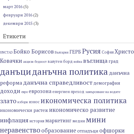
март 2016
(5)
февруари 2016
(2)
декември 2015
(3)
Етикети
Русия
Бойко Борисов
Христо
ГЕРБ
София
UNCTAD
България
въглища
Ковачки
град
валутен борд
акцизи
бедност
война
данъци
данъчна политика
данъчна
данъчна справедливост
реформа
демография
доходи
еврозона
енергиен преход
евро
замърсяване на водите
икономическа политика
злато
износ
избори
икономическо развитие
икономически растеж
мини
инфлация
маркетинг
история
медии
неравенство
образование
офшорки
отпадъци