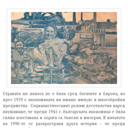
Страната ни никога не е била сред богатите в Европа, но
през 1939 г. икономиката ни имаше импулс и многобройни
предимства Социалистическият режим десетилетия наред
внушаваше, че преди 1945 г. българската икономика е била
силно изостанала и хората са тънели в мизерия. В началото
на 1990-те се разпространи друга история – че преди