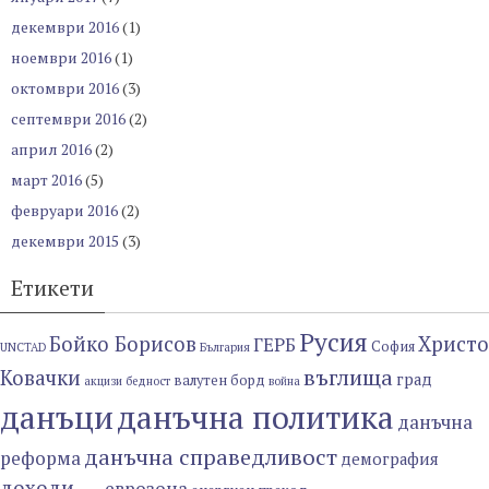
декември 2016
(1)
ноември 2016
(1)
октомври 2016
(3)
септември 2016
(2)
април 2016
(2)
март 2016
(5)
февруари 2016
(2)
декември 2015
(3)
Етикети
Русия
Бойко Борисов
Христо
ГЕРБ
София
UNCTAD
България
въглища
Ковачки
град
валутен борд
акцизи
бедност
война
данъци
данъчна политика
данъчна
данъчна справедливост
реформа
демография
доходи
еврозона