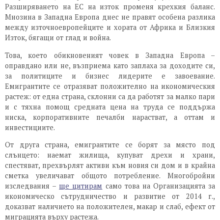
Разширяването на ЕС на изток променя крехкия баланс.
Мнозина в Западна Европа днес не правят особена разлика
между източноевропейците и хората от Африка и Близкия
Изток, бягащи от глад и война.
Това, което обикновеният човек в Западна Европа –
оправдано или не, възприема като заплаха за доходите си,
за политиците и бизнес лидерите е завоевание.
Емигрантите се отразяват положително на икономическия
растеж: от една страна, склонни са да работят за малко пари
и с тяхна помощ средната цена на труда се поддържа
ниска, корпоративните печалби нарастват, а оттам и
инвестициите.
От друга страна, емигрантите се борят за място под
слънцето: наемат жилища, купуват дрехи и храни,
спестяват, прехвърлят активи към новия си дом и в крайна
сметка увеличават общото потребление. Многобройни
изследвания –
ще цитирам
само това на Организацията за
икономическо сътрудничество и развитие от 2014 г.,
доказват наличието на положителен, макар и слаб, ефект от
миграцията върху растежа.