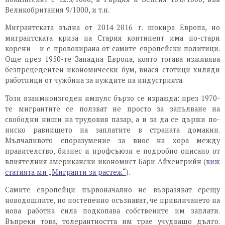
Великобритания 9/1000, и т.н.
Мигрантската вълна от 2014-2016 г. шокира Европа, но
мигрантската криза на Стария континент има по-стари
корени – и е провокирана от самите европейски политици.
Още през 1950-те Западна Европа, която тогава изживява
безпрецедентен икономически бум, внася стотици хиляди
работници от чужбина за нуждите на индустрията.
Този взаимноизгоден импулс бързо се изражда: през 1970-
те мигрантите се ползват не просто за запълване на
свободни ниши на трудовия пазар, а и за да се държи по-
ниско равнището на заплатите в страната домакин.
Мълчаливото споразумение за внос на хора между
правителство, бизнес и профсъюзи е подробно описано от
влиятелния американски икономист Бари Айхенгрийн (
виж
статията ми „Мигранти за растеж“
).
Самите европейци първоначално не възразяват срещу
новодошлите, но постепенно осъзнават, че привличането на
нова работна сила подкопава собствените им заплати.
Въпреки това, толерантността им трае учудващо дълго.