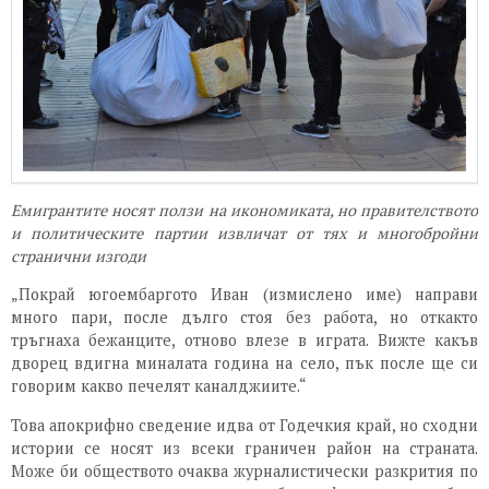
Емигрантите носят ползи на икономиката, но правителството
и политическите партии извличат от тях и многобройни
странични изгоди
„Покрай югоембаргото Иван (измислено име) направи
много пари, после дълго стоя без работа, но откакто
тръгнаха бежанците, отново влезе в играта. Вижте какъв
дворец вдигна миналата година на село, пък после ще си
говорим какво печелят каналджиите.“
Това апокрифно сведение идва от Годечкия край, но сходни
истории се носят из всеки граничен район на страната.
Може би обществото очаква журналистически разкрития по