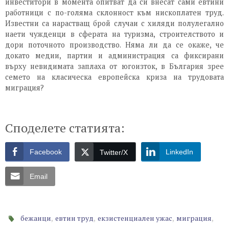
инвеститори в момента опитват да си внесат сами евтини
работници с по-голяма склонност към нископлатен труд.
Известни са нарастващ брой случаи с хиляди полулегално
наети чужденци в сферата на туризма, строителството и
дори поточното производство. Няма ли да се окаже, че
докато медии, партии и администрация са фиксирани
върху невидимата заплаха от югоизток, в България зрее
семето на класическа европейска криза на трудовата
миграция?
Споделете статията:
Facebook
LinkedIn
Twitter/X
Email
,
,
,
,
бежанци
евтин труд
екзистенциален ужас
миграция