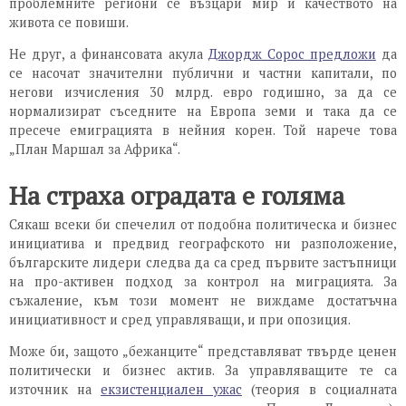
проблемните региони се възцари мир и качеството на
живота се повиши.
Не друг, а финансовата акула
Джордж Сорос предложи
да
се насочат значителни публични и частни капитали, по
негови изчисления 30 млрд. евро годишно, за да се
нормализират съседните на Европа земи и така да се
пресече емиграцията в нейния корен. Той нарече това
„План Маршал за Африка“.
На страха оградата е голяма
Сякаш всеки би спечелил от подобна политическа и бизнес
инициатива и предвид географското ни разположение,
българските лидери следва да са сред първите застъпници
на про-активен подход за контрол на миграцията. За
съжаление, към този момент не виждаме достатъчна
инициативност и сред управляващи, и при опозиция.
Може би, защото „бежанците“ представляват твърде ценен
политически и бизнес актив. За управляващите те са
източник на
екзистенциален ужас
(теория в социалната