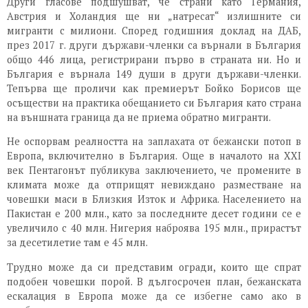
Други гласове подшушват, че страни като Германия,
Австрия и Холандия ще ни „натресат“ излишните си
мигранти с милиони. Според годишния доклад на ДАБ,
през 2017 г. други държави-членки са върнали в България
общо 446 лица, регистрирани първо в страната ни. Но и
България е върнала 149 души в други държави-членки.
Тепърва ще проличи как премиерът Бойко Борисов ще
осъществи на практика обещанието си България като страна
на външната граница да не приема обратно мигранти.
Не оспорвам реалността на заплахата от бежански потоп в
Европа, включително в България. Още в началото на XXI
век Пентагонът публикува заключението, че промените в
климата може да отприщят невиждано разместване на
човешки маси в Близкия Изток и Африка. Населението на
Пакистан е 200 млн., като за последните десет години се е
увеличило с 40 млн. Нигерия наброява 195 млн., прирастът
за десетилетие там е 45 млн.
Трудно може да си представим огради, които ще спрат
подобен човешки порой. В дългосрочен план, бежанската
ескалация в Европа може да се избегне само ако в