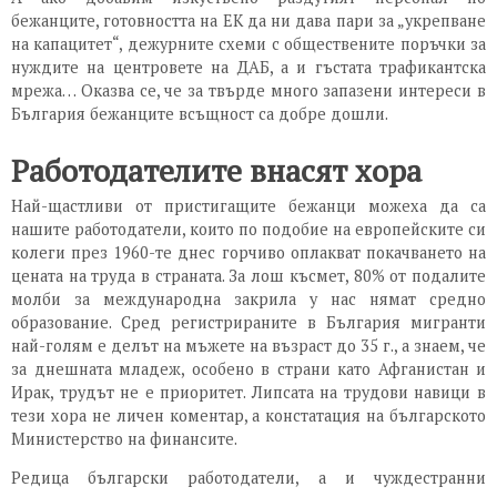
бежанците, готовността на ЕК да ни дава пари за „укрепване
на капацитет“, дежурните схеми с обществените поръчки за
нуждите на центровете на ДАБ, а и гъстата трафикантска
мрежа… Оказва се, че за твърде много запазени интереси в
България бежанците всъщност са добре дошли.
Работодателите внасят хора
Най-щастливи от пристигащите бежанци можеха да са
нашите работодатели, които по подобие на европейските си
колеги през 1960-те днес горчиво оплакват покачването на
цената на труда в страната. За лош късмет, 80% от подалите
молби за международна закрила у нас нямат средно
образование. Сред регистрираните в България мигранти
най-голям е делът на мъжете на възраст до 35 г., а знаем, че
за днешната младеж, особено в страни като Афганистан и
Ирак, трудът не е приоритет. Липсата на трудови навици в
тези хора не личен коментар, а констатация на българското
Министерство на финансите.
Редица български работодатели, а и чуждестранни