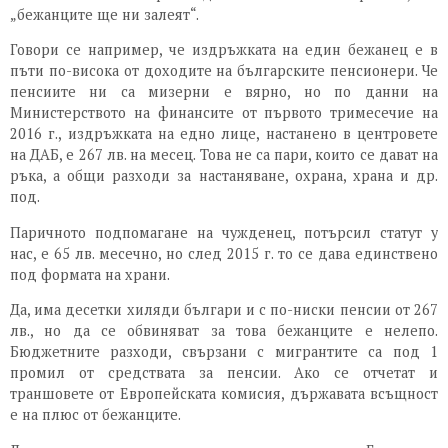
„бежанците ще ни залеят“.
Говори се например, че издръжката на един бежанец е в
пъти по-висока от доходите на българските пенсионери. Че
пенсиите ни са мизерни е вярно, но по данни на
Министерството на финансите от първото тримесечие на
2016 г., издръжката на едно лице, настанено в центровете
на ДАБ, е 267 лв. на месец. Това не са пари, които се дават на
ръка, а общи разходи за настаняване, охрана, храна и др.
под.
Паричното подпомагане на чужденец, потърсил статут у
нас, е 65 лв. месечно, но след 2015 г. то се дава единствено
под формата на храни.
Да, има десетки хиляди българи и с по-ниски пенсии от 267
лв., но да се обвиняват за това бежанците е нелепо.
Бюджетните разходи, свързани с мигрантите са под 1
промил от средствата за пенсии. Ако се отчетат и
траншовете от Европейската комисия, държавата всъщност
е на плюс от бежанците.