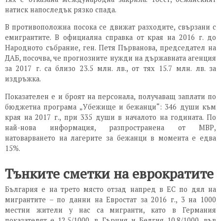
натиск напоследък рязко спада.
В противоположна посока се движат разходите, свързани с
емигрантите. В официална справка от края на 2016 г. до
Народното събрание, ген. Петя Първанова, председател на
ДАБ, посочва, че прогнозните нужди на държавната агенция
за 2017 г. са близо 23.5 млн. лв., от тях 15.7 млн. лв. за
издръжка.
Показателен е и броят на персонала, получаващ заплати по
бюджетна програма „Убежище и бежанци“: 346 души към
края на 2017 г., при 335 души в началото на годината. По
най-нова информация, разпространена от МВР,
натоварването на лагерите за бежанци в момента е едва
15%.
Тънките сметки на еврократите
България е на трето място отзад напред в ЕС по дял на
мигрантите – по данни на Евростат за 2016 г., 3 на 1000
местни жители у нас са мигранти, като в Германия
показателят е 12.5/1000, в Гърция и Белгия 10.8/1000, във