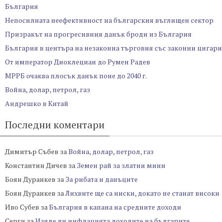
България
Непосилната неефективност на българския въглищен сектор
Призракът на прогресивния данък броди из България
България в центъра на незаконна търговия със законни цигари
От император Диоклециан до Румен Радев
МРРБ очаква плосък данък поне до 2040 г.
Война, долар, петрол, газ
Андрешко в Китай
Последни коментари
Димитър Събев
за
Война, долар, петрол, газ
Константин Дичев
за
Земен рай за златни мини
Боян Дуранкев
за
За рибата и данъците
Боян Дуранкев
за
Лихвите ще са ниски, докато не станат високи
Иво Субев
за
България в капана на средните доходи
Серги
за
Изяде ли инфлацията доходите на българите