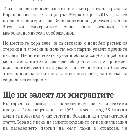
Това е реалистичният контекст на мигрантската криза на
Европейския съюз: канцлерът Меркел през 2015 г., както
по-рано и лидерите на Великобритания, допускат ръст на
броя на емигрантите също (или основно) по
макроикономически съображения.
Но местните хора вече не са съгласни с подобен растеж на
стероиди и агресивни политически партии улавят мрачните
нагласи. Икономическата криза и общата загуба на работни
места допълнително изострят обществената нетърпимост
към политическото хитруване – да се помага на бизнеса
чрез привличане на нови и нови мигранти, за сметка на
социалната сигурност.
Ще ни залеят ли мигрантите
България се намира в периферията на тези големи
процеси. За четвърт век – от 1993 г. досега, под 25 хиляди
души са получили у нас статут на бежанец или хуманитарен
статут. Това не пречи на заинтересуваните от радикализация
на населението партии да сеят лъжи и страхове, че