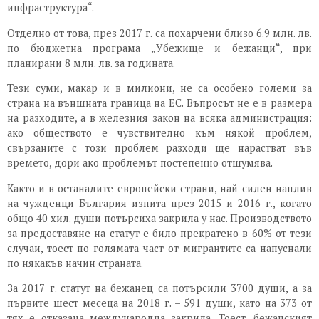
инфраструктура“.
Отделно от това, през 2017 г. са похарчени близо 6.9 млн. лв.
по бюджетна програма „Убежище и бежанци“, при
планирани 8 млн. лв. за годината.
Тези суми, макар и в милиони, не са особено големи за
страна на външната граница на ЕС. Въпросът не е в размера
на разходите, а в железния закон на всяка администрация:
ако обществото е чувствително към някой проблем,
свързаните с този проблем разходи ще нарастват във
времето, дори ако проблемът постепенно отшумява.
Както и в останалите европейски страни, най-силен наплив
на чужденци България изпита през 2015 и 2016 г., когато
общо 40 хил. души потърсиха закрила у нас. Производството
за предоставяне на статут е било прекратено в 60% от тези
случаи, тоест по-голямата част от мигрантите са напуснали
по някакъв начин страната.
За 2017 г. статут на бежанец са потърсили 3700 души, а за
първите шест месеца на 2018 г. – 591 души, като на 373 от
тях е отказана международна закрила. Тоест, бежанският