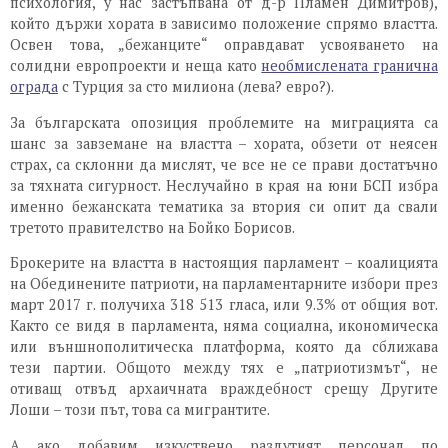
психология, у нас застъпвана от д-р Пламен Димитров),
който държи хората в зависимо положение спрямо властта.
Освен това, „бежанците“ оправдават усвояването на
солидни европроекти и неща като
необмислената гранична
ограда
с Турция за сто милиона (лева? евро?).
За българската опозиция проблемите на миграцията са
шанс за завземане на властта – хората, обзети от неясен
страх, са склонни да мислят, че все не се прави достатъчно
за тяхната сигурност. Неслучайно в края на юни БСП избра
именно бежанската тематика за втория си опит да свали
третото правителство на Бойко Борисов.
Брокерите на властта в настоящия парламент – коалицията
на Обединените патриоти, на парламентарните избори през
март 2017 г. получиха 318 513 гласа, или 9.3% от общия вот.
Както се видя в парламента, няма социална, икономическа
или външнополитическа платформа, която да сближава
тези партии. Общото между тях е „патриотизмът“, не
отиващ отвъд архаичната враждебност срещу Другите
Лоши – този път, това са мигрантите.
А ако добавим изкуствено раздутият персонал по