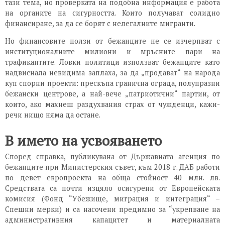
тази тема, но проверката на подобна информация е работа
на органите на сигурността. Които получават солидно
финансиране, за да се борят с нелегалните мигранти.
Но финансовите ползи от бежанците не се изчерпват с
институционалните милиони и мръсните пари на
трафикантите. Ловки политици използват бежанците като
надвиснала невидима заплаха, за да „продават“ на народа
куп спорни проекти: прескъпа гранична ограда, полупразни
бежански центрове, а най-вече „патриотични“ партии, от
които, ако махнеш раздухвания страх от чужденци, кажи-
речи нищо няма да остане.
В името на усвояването
Според справка, публикувана от Държавната агенция по
бежанците при Министерския съвет, към 2018 г. ДАБ работи
по девет европроекта на обща стойност 40 млн. лв.
Средствата са почти изцяло осигурени от Европейската
комисия (Фонд “Убежище, миграция и интеграция“ –
Спешни мерки) и са насочени предимно за “укрепване на
административния капацитет и материалната