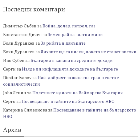
Последни коментари
Димитър Събев
за
Война, долар, петрол, газ
Константин Дичев
за
Земен рай за златни мини
Боян Дуранкев
за
За рибата и данъците
Боян Дуранкев
за
Лихвите ще са ниски, докато не станат високи
Иво Субев
за
България в капана на средните доходи
Серги
за
Изяде ли инфлацията доходите на българите
Dimitar Ivanov
за
Най-добрият за живеене град в света е
социалистически
John Ленин
за
Полезните идиоти на Ваймарска България
Серго
за
Посвещаване в тайните на българското НВО
Катерина Симеонова
за
Посвещаване в тайните на българското
НВО
Архив