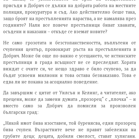
присъди в Добрич се дължи на добрата работа на местните
полиция, прокуратура и съд. Ако действително беше така,
защо броят на престъпленията нараства, а не намалява през
годините? Нали все повече престъпници биват хванати,
осъдени и наказани – откъде се вземат новите?
Не само грозотата и безстопанствеността, въплътени от
счупения център, провокират ръста на престъпленията в
Добрич. Може би още по-важно е усещането, че истинските
престъпници в града всъщност не се преследват. Хората
виждат с очите си, че нещо здраво е било счупено, за да
бъдат усвоени милиони и това остава безнаказано. Това е
едва ли не покана за асоциално поведение.
Да завършим с цитат от Уилсън и Келинг, а читателят, ако
прецени, може да замени думата „прозорец“ с „плочка“ – и
вместо само за Добрич да помисли за произволен
български град:
„Някой имот бива изоставен, той буренясва, един прозорец
бива счупен. Възрастните вече не правят забележки на
грубите деца; децата, добили смелост, стават хулигани.