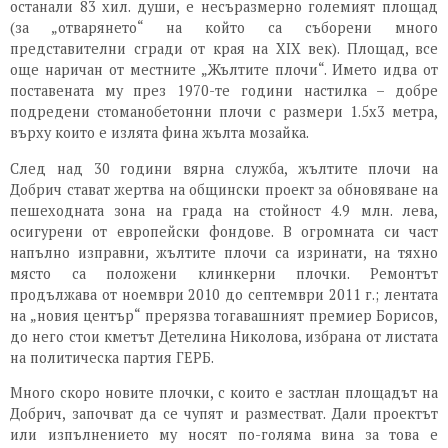
останали 83 хил. души, е несъразмерно големият площад
(за „отварянето“ на който са съборени много
представителни сгради от края на XIX век). Площад, все
още наричан от местните „Жълтите плочи“. Името идва от
поставената му през 1970-те години настилка – добре
подредени стоманобетонни плочи с размери 1.5х3 метра,
върху които е излята фина жълта мозайка.
След над 30 години вярна служба, жълтите плочи на
Добрич стават жертва на общински проект за обновяване на
пешеходната зона на града на стойност 4.9 млн. лева,
осигурени от европейски фондове. В огромната си част
напълно изправни, жълтите плочи са изринати, на тяхно
място са положени клинкерни плочки. Ремонтът
продължава от ноември 2010 до септември 2011 г.; лентата
на „новия център“ прерязва тогавашният премиер Борисов,
до него стои кметът Детелина Николова, избрана от листата
на политическа партия ГЕРБ.
Много скоро новите плочки, с които е застлан площадът на
Добрич, започват да се чупят и разместват. Дали проектът
или изпълнението му носят по-голяма вина за това е