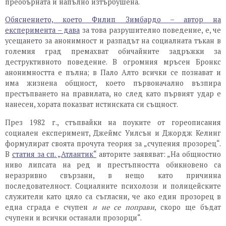
преобърната и напълно изтърбушена.
Обяснението, което Филип Зимбардо – автор на
експеримента – дава
за това разрушително поведение, е, че
усещането за анонимност и разпадът на социалната тъкан в
големия град премахват обичайните задръжки за
деструктивното поведение. В огромния мръсен Бронкс
анонимността е пълна; в Пало Алто всички се познават и
има жизнена общност, което първоначално възпира
престъпването на правилата, но след като първият удар е
нанесен, хората показват истинската си същност.
През 1982 г., стъпвайки на поуките от гореописания
социален експеримент, Джеймс Уилсън и Джордж Келинг
формулират своята прочута теория за „счупения прозорец“.
В
статия за сп. „Атлантик“
авторите заявяват: „На общностно
ниво липсата на ред и престъпността обикновено са
неразривно свързани, в нещо като причинна
последователност. Социалните психолози и полицейските
служители като цяло са съгласни, че ако един прозорец в
една сграда е счупен
и не се поправи
, скоро ще бъдат
счупени и всички останали прозорци“.