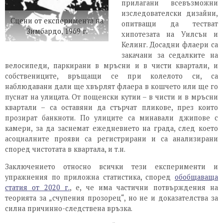
прилагани всевъзможни
изследователски дизайни,
Сцени от експеримента на
опитващи да тестват
Зимбардо, 1969 г.
хипотезата на Уилсън и
Келинг. Досадни флаери са
закачани за седалките на
велосипеди, паркирани в мръсни и в чисти квартали, и
собствениците, връщащи се при колелото си, са
наблюдавани дали ще хвърлят флаера в кошчето или ще го
пуснат на улицата. От пощенски кутии – в чисти и в мръсни
квартали – са оставяни да стърчат пликове, през които
прозират банкноти. По улиците са минавали джипове с
камери, за да заснемат ежедневието на града, след което
асоциалните прояви са регистрирани и са анализирани
според чистотата в квартала, и т.н.
Заключението относно всички тези експерименти и
упражнения по приложна статистика, според
обобщаваща
статия от 2020 г.
, е, че има частични потвърждения на
теорията за „счупения прозорец“, но не и доказателства за
силна причинно-следствена връзка.