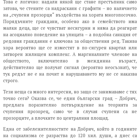
Това е логично: надали някой ще стане престъпник само
затова, че стените са надраскани с графити – но наличието
на „счупени прозорци“ въздейства на хората многопосочно.
Порядъчните граждани, особено ако в семейството има
малки деца, ще се чувстват несигурни и няма да реагират
на асоциално поведение на улицата – а подобна санкция от
редовия гражданин е ключова за обществения ред. Такива
хора вероятно ще се изместят в по-сигурен квартал или
затворен жилищен комплекс. А маргиналните членове на
обществото, включително в междинна възраст,
действително ще получат сигнал (вероятно неосъзнат), че
тук редът не е на почит и нарушаването му не се наказва
строго.
Тези неща са много интересни, но защо се занимаваме с тях
точно сега? Оказва се, че един български град – Добрич,
предлага поразително потвърждение на теорията за
счупения прозорец, само че в случая счупени са не
прозорците, а плочките по централния площад.
Една от забележителностите на Добрич, който в годините
на социализма се разраства до 120 хил. души, а днес са