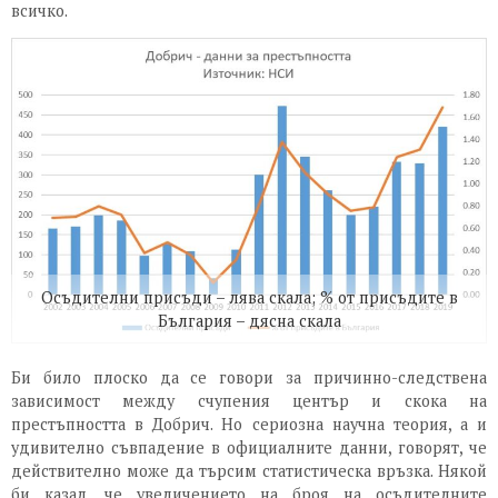
всичко.
Осъдителни присъди – лява скала; % от присъдите в
България – дясна скала
Би било плоско да се говори за причинно-следствена
зависимост между счупения център и скока на
престъпността в Добрич. Но сериозна научна теория, а и
удивително съвпадение в официалните данни, говорят, че
действително може да търсим статистическа връзка. Някой
би казал, че увеличението на броя на осъдителните