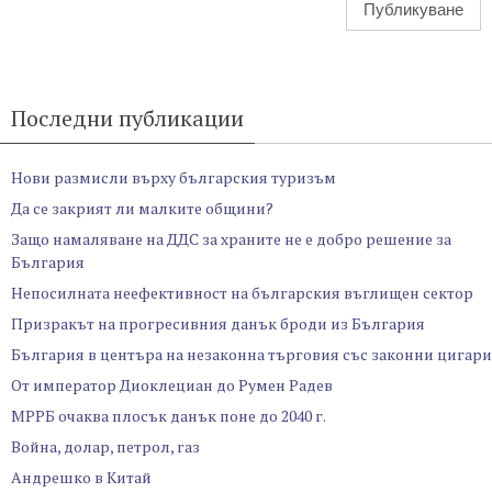
Последни публикации
Нови размисли върху българския туризъм
Да се закрият ли малките общини?
Защо намаляване на ДДС за храните не е добро решение за
България
Непосилната неефективност на българския въглищен сектор
Призракът на прогресивния данък броди из България
България в центъра на незаконна търговия със законни цигари
От император Диоклециан до Румен Радев
МРРБ очаква плосък данък поне до 2040 г.
Война, долар, петрол, газ
Андрешко в Китай