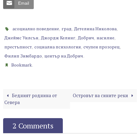
Email
,
,
,
асоциално поведение
град
Детелина Николова
,
,
,
,
Джеймс Уилсън
Джордж Келинг
Добрич
насилие
,
,
,
престъпност
социална психология
счупен прозорец
,
.
Филип Зимбардо
център на Добрич
.
Bookmark
Бедният роднина от
Островът на сините реки
Севера
2 Comments