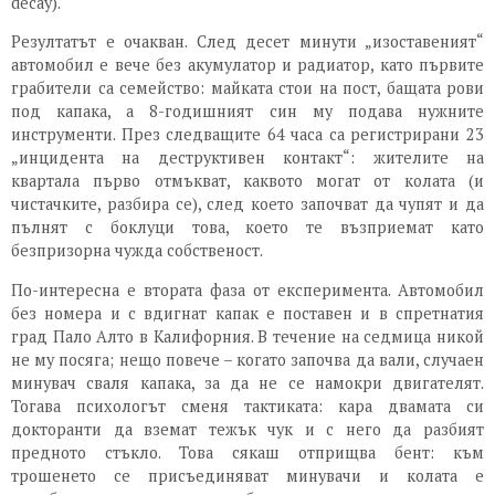
decay).
Резултатът е очакван. След десет минути „изоставеният“
автомобил е вече без акумулатор и радиатор, като първите
грабители са семейство: майката стои на пост, бащата рови
под капака, а 8-годишният син му подава нужните
инструменти. През следващите 64 часа са регистрирани 23
„инцидента на деструктивен контакт“: жителите на
квартала първо отмъкват, каквото могат от колата (и
чистачките, разбира се), след което започват да чупят и да
пълнят с боклуци това, което те възприемат като
безпризорна чужда собственост.
По-интересна е втората фаза от експеримента. Автомобил
без номера и с вдигнат капак е поставен и в спретнатия
град Пало Алто в Калифорния. В течение на седмица никой
не му посяга; нещо повече – когато започва да вали, случаен
минувач сваля капака, за да не се намокри двигателят.
Тогава психологът сменя тактиката: кара двамата си
докторанти да вземат тежък чук и с него да разбият
предното стъкло. Това сякаш отприщва бент: към
трошенето се присъединяват минувачи и колата е