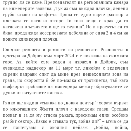
трудно да се каже. Председателят на регионалната камара
на инженерите заявява: „Тук аз съм виждал плочки, лепени
грубо казано на кюфтета. Цопва се едно парче разтвор и
плочката се натиска отгоре. То това нещо с крак да го
натиснеш в ъгълчето и ще го счупиш“. Но и проектът си го
бива: предвижда несериозната дебелина от едва 2 и 4 см на
новите клинкерни плочки.
Следват ремонти и ремонти на ремонтите. Реалността в
центъра на Добрич към март 2024 г. е показана на снимката
горе. Аз, който съм роден и израсъл в Добрич, съм
очевидец: надвечер на 11 март т.г. линейка с включени
сирени направи опит да мине през пешеходната зона на
града, но скоростта й бе по-малка от тротинетка, тъй като
шофьорът трябваше да маневрира между образувалите се
дупки от начупените плочки.
Рядко ще видиш усмивка по „новия център“: хората вървят
по някогашните Жълти плочи с наведени глави. Срещам
познат и за да му стисна ръката, прескачам един особено
разбит сектор. „Какво е ставало тук, война ли?“ – мъча се да
се пошегувам с околния пейзаж. „Война, война,