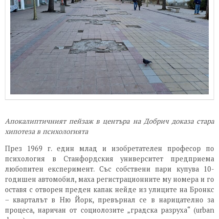
Апокалиптичният пейзаж в центъра на Добрич доказа стара
хипотеза в психологията
През 1969 г. един млад и изобретателен професор по
психология в Станфордския университет предприема
любопитен експеримент. Със собствени пари купува 10-
годишен автомобил, маха регистрационните му номера и го
оставя с отворен преден капак нейде из улиците на Бронкс
– кварталът в Ню Йорк, превърнал се в нарицателно за
процеса, наричан от социолозите „градска разруха“ (urban