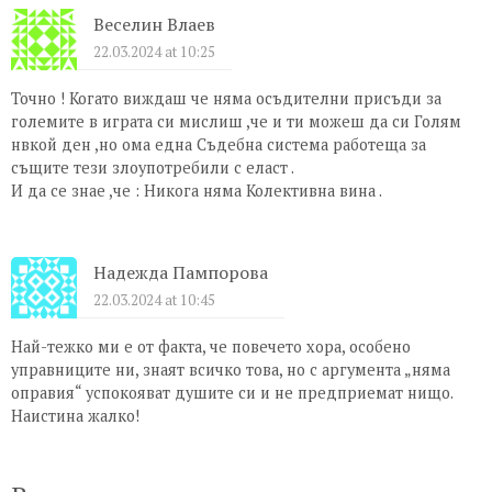
Веселин Влаев
22.03.2024 at 10:25
Точно ! Когато виждаш че няма осъдителни присъди за
големите в играта си мислиш ,че и ти можеш да си Голям
нвкой ден ,но ома една Съдебна система работеща за
същите тези злоупотребили с еласт .
И да се знае ,че : Никога няма Колективна вина .
Надежда Пампорова
22.03.2024 at 10:45
Най-тежко ми е от факта, че повечето хора, особено
управниците ни, знаят всичко това, но с аргумента „няма
оправия“ успокояват душите си и не предприемат нищо.
Наистина жалко!