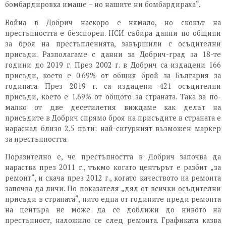
бомбардировка имаше – но нашите ни бомбардираха“.
Война в Добрич наскоро е нямало, но скокът на
престъпността е безспорен. НСИ събира данни по общини
за броя на престъпленията, завършили с осъдителни
присъди. Разполагаме с данни за Добрич-град за 18-те
години до 2019 г. През 2002 г. в Добрич са издадени 166
присъди, което е 0.69% от общия брой за България за
годината. През 2019 г. са издадени 421 осъдителни
присъди, което е 1.69% от общото за страната. Така за по-
малко от две десетилетия виждаме как делът на
присъдите в Добрич спрямо броя на присъдите в страната е
нараснал близо 2.5 пъти: най-сигурният възможен маркер
за престъпността.
Поразително е, че престъпността в Добрич започва да
нараства през 2011 г., тъкмо когато центърът е разбит „за
ремонт“, и скача през 2012 г., когато качеството на ремонта
започва да личи. По показателя „дял от всички осъдителни
присъди в страната“, нито една от годините преди ремонта
на центъра не може да се доближи до нивото на
престъпност, наложило се след ремонта. Графиката казва