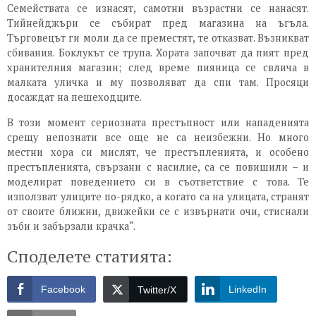
Семействата се изнасят, самотни възрастни се нанасят.
Тийнейджъри се събират пред магазина на ъгъла.
Търговецът ги моли да се преместят, те отказват. Възникват
сбивания. Боклукът се трупа. Хората започват да пият пред
хранителния магазин; след време пияница се свлича в
малката уличка и му позволяват да спи там. Просяци
досаждат на пешеходците.
В този момент сериозната престъпност или нападенията
срещу непознати все още не са неизбежни. Но много
местни хора си мислят, че престъпленията, и особено
престъпленията, свързани с насилие, са се повишили – и
моделират поведението си в съответствие с това. Те
използват улиците по-рядко, а когато са на улицата, странят
от своите ближни, движейки се с извърнати очи, стиснали
зъби и забързали крачка“.
Споделете статията:
Facebook
LinkedIn
Twitter/X