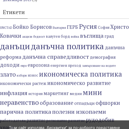
Етикети
Русия
Бойко Борисов
Христо
ГЕРБ
София
UNCTAD
България
въглища
Ковачки
град
валутен борд
акцизи
бедност
война
данъци
данъчна политика
данъчна
данъчна справедливост
реформа
демография
доходи
еврозона
енергиен преход
евро
замърсяване на водите
икономическа политика
злато
износ
избори
икономическо развитие
икономически растеж
мини
инфлация
маркетинг
история
медии
неравенство
образование
офшорки
отпадъци
парична политика
полезни изкопаеми
рудодобив
развитие
работодатели
регионално развитие
храни
Този сайт използва „бисквитки“ за по-доброто представяне