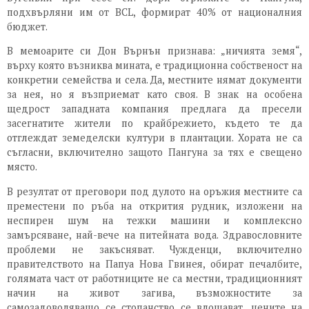
подхвърляни им от BCL, формират 40% от националния
бюджет.
В мемоарите си Дон Върнън признава: „ничията земя“,
върху която възниква мината, е традиционна собственост на
конкретни семейства и села. Да, местните нямат документи
за нея, но я възприемат като своя. В знак на особена
щедрост западната компания предлага да пресели
засегнатите жители по крайбрежието, където те да
отглеждат земеделски култури в плантации. Хората не са
съгласни, включително защото Пангуна за тях е свещено
място.
В резултат от преговори под дулото на оръжия местните са
преместени по ръба на открития рудник, изложени на
неспирен шум на тежки машини и комплексно
замърсяване, най-вече на питейната вода. Здравословните
проблеми не закъсняват. Чужденци, включително
правителството на Папуа Нова Гвинея, обират печалбите,
голямата част от работниците не са местни, традиционният
начин на живот загива, възможностите за
самозадоволяващо се стопанство се влошават, цените на