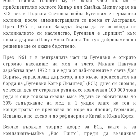
Нова Гвинея. Площта му е около 9300 кв. км –
приблизително колкото Кипър или Ямайка. Между края на
XIX век и Първата Световна война Бугенвил е германска
колония, после администрацията се поема от Австралия.
През 1975 г., когато Западът бърза да се освободи от
колониалното си наследство, Бугенвил е „пришит“ към
новата държава Папуа Нова Гвинея. Това уж добронамерено
решение ще се окаже бедствено.
През 1961 г. в централната част на Бугенвил е открито
огромно находище на мед и злато. Мината Пангуна
заработва през 1972 г. и е една от най-големите в света. Дон
Върнън, управляващ директор, а по-късно председател на
борда на „Бугенвил Копър Лимитед“ (BCL), днес си спомня,
че всеки ден от открития рудник се извличали 100 000 тона
руда и още толкова скална маса. Рудата се обогатявала до
30% съдържание на мед и 1 унция злато на тон и
концентратът се превозвал по море до Япония, Германия,
Испания, а по-късно и до рафинерии в Китай и Южна Корея.
Всичко вървяло твърде добре за BCL, както и за
компанията-майка „Рио Тинто“, преди да възникнат