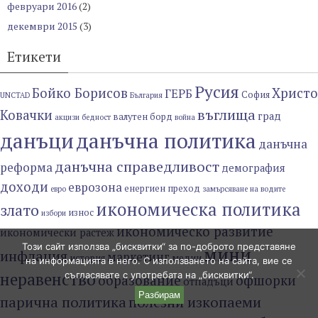
февруари 2016
(2)
декември 2015
(3)
Етикети
Русия
Бойко Борисов
Христо
ГЕРБ
София
UNCTAD
България
въглища
Ковачки
град
валутен борд
акцизи
бедност
война
данъци
данъчна политика
данъчна
данъчна справедливост
реформа
демография
доходи
еврозона
енергиен преход
евро
замърсяване на водите
икономическа политика
злато
износ
избори
икономическо развитие
икономически растеж
Този сайт използва „бисквитки“ за по-доброто представяне
мини
инфлация
маркетинг
история
медии
на информацията в него. С използването на сайта, вие се
неравенство
съгласявате с употребата на „бисквитки“.
образование
офшорки
отпадъци
Разбирам
парична политика
полезни изкопаеми