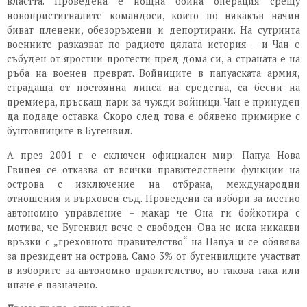
властта. Проведена е нощна бойна операция срещу
новопристигналите командоси, които по някакъв начин
биват пленени, обезоръжени и депортирани. На сутринта
военните разказват по радиото цялата история – и Чан е
събуден от яростни протести пред дома си, а страната е на
ръба на военен преврат. Войниците в папуаската армия,
страдаща от постоянна липса на средства, са бесни на
премиера, пръскащ пари за чужди войници. Чан е принуден
да подаде оставка. Скоро след това е обявено примирие с
бунтовниците в Бугенвил.
А през 2001 г. е сключен официален мир: Папуа Нова
Гвинея се отказва от всички правителствени функции на
острова с изключение на отбрана, международни
отношения и върховен съд. Проведени са избори за местно
автономно управление – макар че Она ги бойкотира с
мотива, че Бугенвил вече е свободен. Она не иска никакви
връзки с „греховното правителство“ на Папуа и се обявява
за президент на острова. Само 3% от бугенвилците участват
в изборите за автономно правителство, но такова така или
иначе е назначено.