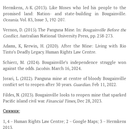
Hermkens, A-K. (2013). Like Moses who led his people to the
promised land: Nation- and state-building in Bougainville.
Oceania.
Vol. 83, Issue 3, 192-207.
Vernon, D. (2015). The Panguna Mine. In:
Bougainville Before the
Conflict.
Australian National University Press, pp. 258-273.
Adams, K, Kerwin, H. (2020). After the Mine: Living with Rio
Tinto’s Deadly Legacy. Human Rights Law Centre.
Schierz, M. (2024). Bougainville’s independence struggle won
against the odds.
Jacobin.
March 16, 2024
.
Jorari, L. (2022). Panguna mine at centre of bloody Bougainville
conflict set to reopen after 30 years.
Guardian.
Feb 11, 2022.
Fildes, N. (2023). Bougainville looks to reopen mine that sparked
Pacific island civil war.
Financial Times,
Dec 28, 2023.
Снимки:
1, 4 – Human Rights Law Centre; 2 – Google Maps; 3 – Hermkens
2013.