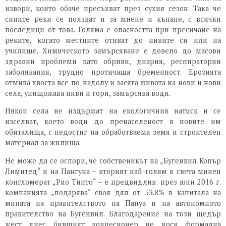
извори, които обаче пресъхват през сухия сезон. Така че
сините реки се ползват и за миене и къпане, с всички
последици от това. Голяма е опасността при пресичане на
реките, когато местните отиват до нивите си или на
училище. Химическото замърсяване е довело до масови
здравни проблеми като обриви, диария, респираторни
заболявания, трудно протичаща бременност. Ерозията
отмива хвоста все по-надолу и засяга живота на нови и нови
села, унищожава ниви и гори, замърсява води.
Някои села не издържат на екологичния натиск и се
изселват, което води до пренаселеност в новите им
обиталища, с недостиг на обработваема земя и строителен
материал за жилища.
Не може да се оспори, че собственикът на „Бугенвил Копър
Лимитед“ и на Пангуна – вторият най-голям в света минен
конгломерат „Рио Тинто“ – е предвидлив: през юни 2016 г.
компанията „подарява“ своя дял от 53.8% в капитала на
мината на правителството на Папуа и на автономното
правителство на Бугенвил. Благодарение на този щедър
жест днес бившият концесионер не носи формална