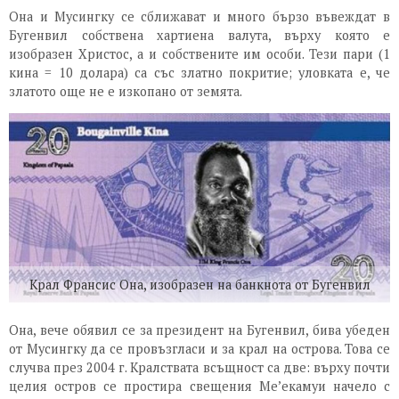
Она и Мусингку се сближават и много бързо въвеждат в
Бугенвил собствена хартиена валута, върху която е
изобразен Христос, а и собствените им особи. Тези пари (1
кина = 10 долара) са със златно покритие; уловката е, че
златото още не е изкопано от земята.
Крал Франсис Она, изобразен на банкнота от Бугенвил
Она, вече обявил се за президент на Бугенвил, бива убеден
от Мусингку да се провъзгласи и за крал на острова. Това се
случва през 2004 г. Кралствата всъщност са две: върху почти
целия остров се простира свещения Ме’екамуи начело с