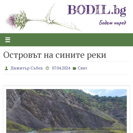
Skip
to
content
Островът на сините реки
Димитър Събев
07.04.2024
Свят