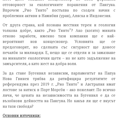
отговорност за екологичните поражения от Пангуна.
Впрочем „Рио Тинто“ постъпва по сходен начин с
проблемни активи в Намибия (уран), Аляска и Индонезия.
От друга страна, кой познава местния терен и геология
толкова добре, както „Рио Тинто“? Ако (когато) мината
отново заработи, именно тази компания ще е най-
вероятният нов концесионер. Условията ще се
предоговорят, но сделката със сигурност ще донесе
печалби за милиарди. Е, нещо ще се отдели и за замазване
на миналите екологични щети – но не като задължение на
замърсителя, а като жест на добра воля.
За да стане Бугенвил независим, парламентът на Папуа
Нова Гвинея трябва да ратифицира резултатите от
референдума през 2019 г. „Рио Тинто“ и Австралия имат
лостове за натиск в Порт Морсби – ако пожелаят. По всичко
личи, че цената на независимостта на Бугенвил е да се
възобнови дейността на Пангуна. Но какъв ли ще е вкусът
на тази свобода?
Основни източници: