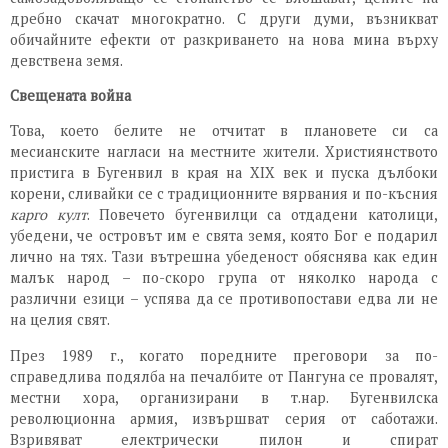
дребно скачат многократно. С други думи, възникват
обичайните ефекти от разкриването на нова мина върху
девствена земя.
Свещената война
Това, което белите не отчитат в плановете си са
месианските нагласи на местните жители. Християнството
пристига в Бугенвил в края на XIX век и пуска дълбоки
корени, сливайки се с традиционните вярвания и по-късния
карго култ
. Повечето бугенвилци са отдадени католици,
убедени, че островът им е свята земя, която Бог е подарил
лично на тях. Тази вътрешна убеденост обяснява как един
малък народ – по-скоро група от няколко народа с
различни езици – успява да се противопостави едва ли не
на целия свят.
През 1989 г., когато поредните преговори за по-
справедлива подялба на печалбите от Пангуна се провалят,
местни хора, организирани в т.нар. Бугенвилска
революционна армия, извършват серия от саботажи.
Взривяват електрически пилон и спират