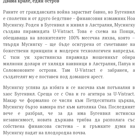
Двама крале, един остров
Раните от гражданската война зарастват бавно, но Бугенвил
е сполетян и от друго бедствие – финансовия измамник Ноа
Мусингку. Роден в Бугенвил и живял в Австралия, Мусингку
създава пирамидата U-Vistract. Това е схема на Понци,
обещаваща на вложителите 100% месечна лихва, която –
твърди Мусингку – ще бъде осигурена от съчетаване на
божествени принципи и модерен технологичен напредък.
С тази уж християнска пирамида мошеникът обира
милиони долари от хиляди наивници в Австралия, Папуа и
Соломоновите острови. Там U-Vistract е забранен, а
създателят му е поставен под домашен арест.
Мусингку успява да избяга и се насочва към потъналия в
хаос Бугенвил. Среща се с Она и го агитира за U-Vistract.
Макар че формално се числи към Петдесятната църква,
Мусингку бързо намира път към католика Она. Последният
вече е разбрал, че за да има Бугенвил истинска
независимост, новата държава трябва да разполага със
собствена финансова система – и гръмките думи на
Мусингку падат на плодородна почва.