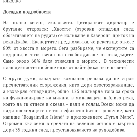
няколко
Досадни подробности
На първо място, екологията. Цитираният директор е
брутално откровен: „Хвостът (отровни отпадъци след
обогатяването на рудата) се изливаше в Каверонг, приток на
река Джаба… Експертите предполагаха, че реката ще отнесе
80% от хвоста в морето. Сега разбираме, че експертите са
подценили този начин на освобождаване от отпадъците.
Само около 60% бяха отнасяни в морето… В технически
план дейността ни беше една от най-ефикасните в света“.
С други думи, западната компания решава да не строи
пречиствателни съоръжения, нито дори хвостохранилище,
а изхвърля отпадъците, общо 1.25 милиарда тона за срока
на функциониране на мината, в минаващата наблизо река,
която да ги отнесе в океана – нали е голям. Всеки може да
види последиците от това ефикасно бизнес решение, като
напише “Bougainville Island” в приложението „Гугъл Мапс“.
Огромен къс земя в средата на зеления остров е мъртъв
дори 35 години след преустановяването на рудодобива.