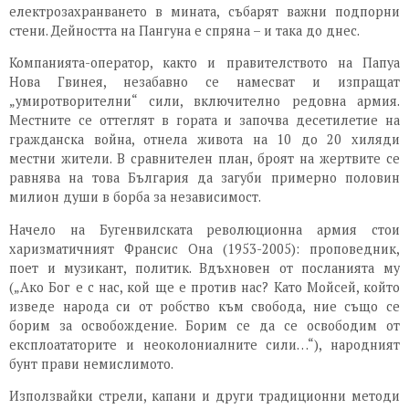
електрозахранването в мината, събарят важни подпорни
стени. Дейността на Пангуна е спряна – и така до днес.
Компанията-оператор, както и правителството на Папуа
Нова Гвинея, незабавно се намесват и изпращат
„умиротворителни“ сили, включително редовна армия.
Местните се оттеглят в гората и започва десетилетие на
гражданска война, отнела живота на 10 до 20 хиляди
местни жители. В сравнителен план, броят на жертвите се
равнява на това България да загуби примерно половин
милион души в борба за независи­мост.
Начело на Бугенвилс­ката революционна армия стои
харизматичният Франсис Она (1953-2005): проповедник,
поет и музикант, политик. Вдъхновен от посланията му
(„Ако Бог е с нас, кой ще е против нас? Като Мойсей, който
изведе народа си от робство към свобода, ние също се
борим за освобождение. Борим се да се освободим от
експлоататорите и неоколониалните сили…“), народният
бунт прави немислимото.
Използвайки стрели, капани и други традиционни методи