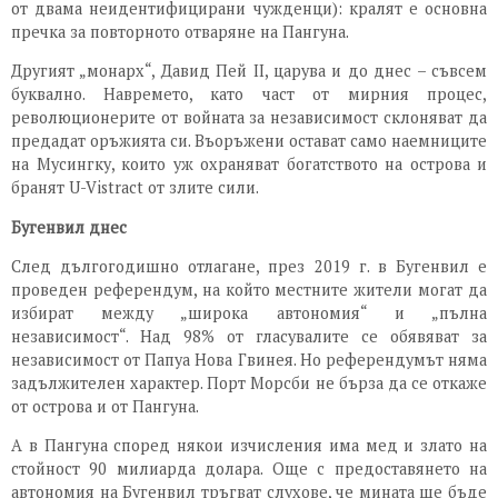
от двама неидентифицирани чужденци): кралят е основна
пречка за повторното отваряне на Пангуна.
Другият „монарх“, Давид Пей II, царува и до днес – съвсем
буквално. Навремето, като част от мирния процес,
революционерите от войната за независимост склоняват да
предадат оръжията си. Въоръжени остават само наемниците
на Мусингку, които уж охраняват богатството на острова и
бранят U-Vistract от злите сили.
Бугенвил днес
След дългогодишно отлагане, през 2019 г. в Бугенвил е
проведен референдум, на който местните жители могат да
избират между „широка автономия“ и „пълна
независимост“. Над 98% от гласувалите се обявяват за
независимост от Папуа Нова Гвинея. Но референдумът няма
задължителен характер. Порт Морсби не бърза да се откаже
от острова и от Пангуна.
А в Пангуна според някои изчисления има мед и злато на
стойност 90 милиарда долара. Още с предоставянето на
автономия на Бугенвил тръгват слухове, че мината ще бъде