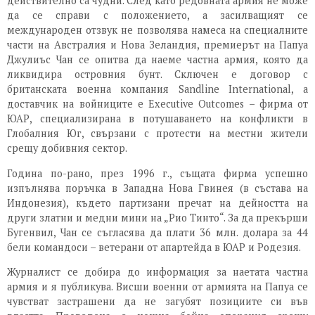
действително са чудни. След като редовната армия не може
да се справи с положението, а засилващият се
международен отзвук не позволява намеса на специалните
части на Австралия и Нова Зеландия, премиерът на Папуа
Джулиъс Чан се опитва да наеме частна армия, която да
ликвидира островния бунт. Сключен е договор с
британската военна компания Sandline International, а
доставчик на войниците е Executive Outcomes – фирма от
ЮАР, специализирана в потушаването на конфликти в
Глобалния Юг, свързани с протести на местни жители
срещу добивния сектор.
Година по-рано, през 1996 г., същата фирма успешно
изпълнява поръчка в Западна Нова Гвинея (в състава на
Индонезия), където партизани пречат на дейността на
други златни и медни мини на „Рио Тинто“. За да прекърши
Бугенвил, Чан се съгласява да плати 36 млн. долара за 44
бели командоси – ветерани от апартейда в ЮАР и Родезия.
Журналист се добира до информация за наетата частна
армия и я публикува. Висши военни от армията на Папуа се
чувстват застрашени да не загубят позициите си във