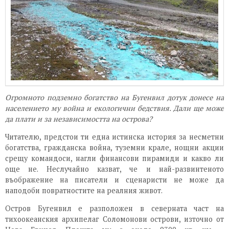
Огромното подземно богатство на Бугенвил дотук донесе на
населението му война и екологични бедствия. Дали ще може
да плати и за независимостта на острова?
Читателю, предстои ти една истинска история за несметни
богатства, гражданска война, туземни крале, нощни акции
срещу командоси, нагли финансови пирамиди и какво ли
още не. Неслучайно казват, че и най-развинтеното
въображение на писатели и сценаристи не може да
наподоби повратностите на реалния живот.
Остров Бугенвил е разположен в северната част на
тихоокеанския архипелаг Соломонови острови, източно от