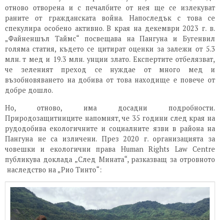
отново отворена и с печалбите от нея ще се излекуват
раните от гражданската война. Напоследък с това се
спекулира особено активно. В края на декември 2023 г. в.
„Файненшъл Таймс“ посвещава на Пангуна и Бугенвил
голяма статия, където се цитират оценки за залежи от 5.3
млн. т мед и 19.3 млн. унции злато. Експертите отбелязват,
че зеленият преход се нуждае от много мед и
възобновяването на добива от това находище е повече от
добре дошло.
Но, отново, има досадни подробности.
Природозащитниците напомнят, че 35 години след края на
рудодобива екологичните и социалните язви в района на
Пангуна не са изличени. През 2020 г. организацията за
човешки и екологични права Human Rights Law Centre
публикува доклада „След Мината“, разказващ за отровното
наследство на „Рио Тинто“: