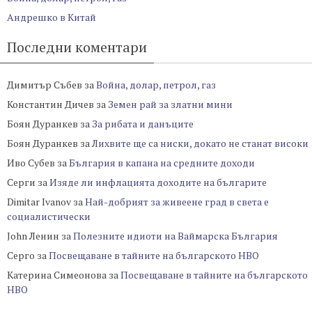
Андрешко в Китай
Последни коментари
Димитър Събев
за
Война, долар, петрол, газ
Константин Дичев
за
Земен рай за златни мини
Боян Дуранкев
за
За рибата и данъците
Боян Дуранкев
за
Лихвите ще са ниски, докато не станат високи
Иво Субев
за
България в капана на средните доходи
Серги
за
Изяде ли инфлацията доходите на българите
Dimitar Ivanov
за
Най-добрият за живеене град в света е
социалистически
John Ленин
за
Полезните идиоти на Ваймарска България
Серго
за
Посвещаване в тайните на българското НВО
Катерина Симеонова
за
Посвещаване в тайните на българското
НВО