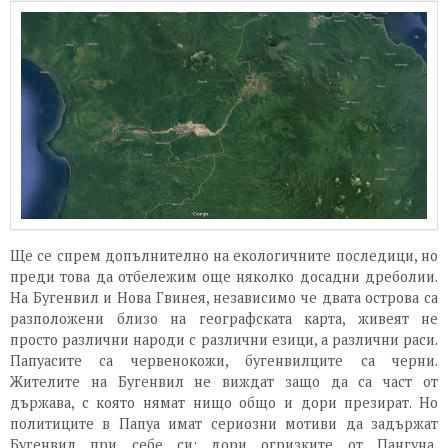
Ще се спрем допълнително на екологичните последици, но
преди това да отбележим още няколко досадни дреболии.
На Бугенвил и Нова Гвинея, независимо че двата острова са
разположени близо на географската карта, живеят не
просто различни народи с различни езици, а различни раси.
Папуасите са червенокожи, бугенвилците са черни.
Жителите на Бугенвил не виждат защо да са част от
държава, с която нямат нищо общо и дори презират. Но
политиците в Папуа имат сериозни мотиви да задържат
Бугенвил при себе си: дори огризките от Пангуна,