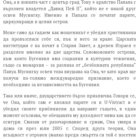
Она, а в южната част с център град Тону е кралство Папала с
върховен владетел „Давид Пей II“, който не е никой друг
освен Мусингку. Именно в Папала се печатат парите,
циркулиращи в целия остров.
Може само да гадаем как мошеникът е убедил християнина
да провъзгласи себе си, пък и него за крале. Царската
институция е на почит в Стария Завет, а древен Израел е
разделен именно на две царства. Соломоновите острови,
към които Бугенвил има социални и културни тежнения,
също са монархия – за разлика от „безбожната република“
Папуа. Мусингку освен това внушава на Она, че като крал ще
получи по-голямо международно признание, което е
необходимо за независимостта на Бугенвил.
Така или иначе, двуцарствието бързо приключва. Говори се,
че Она, който сам е вложил парите си в U-Vistract и е
убедил своите приближени да направят същото, в един
момент осъзнава, че обещаната му доходност няма как да се
осигури. Смазан от разочарование и сриам, Она умира в
дома си през юли 2005 г. Според друга теория, Она
всъщност е отровен (малко преди смъртта си той е посетен