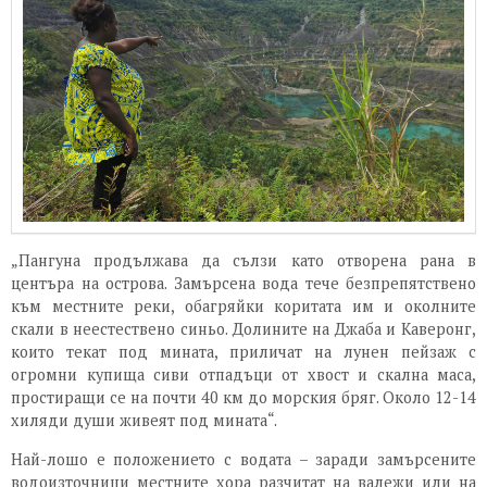
„Пангуна продължава да сълзи като отворена рана в
центъра на острова. Замърсена вода тече безпрепятствено
към местните реки, обагряйки коритата им и околните
скали в неестествено синьо. Долините на Джаба и Каверонг,
които текат под мината, приличат на лунен пейзаж с
огромни купища сиви отпадъци от хвост и скална маса,
простиращи се на почти 40 км до морския бряг. Около 12-14
хиляди души живеят под мината“.
Най-лошо е положението с водата – заради замърсените
водоизточници местните хора разчитат на валежи или на