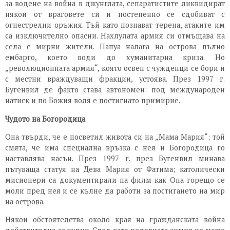
за водене на война в джунглата, сепаратистите ликвидират
някои от враговете си и постепенно се сдобиват с
огнестрелни оръжия. Тъй като познават терена, атаките им
са изключително опасни. Нахлулата армия си отмъщава на
села с мирни жители. Папуа налага на острова пълно
ембарго, което води до хуманитарна криза. Но
„революционната армия“, която освен с чужденци се бори и
с местни враждуващи фракции, устоява. През 1997 г.
Бугенвил де факто става автономен: под международен
натиск и по Божия воля е постигнато примирие.
Чудото на Богородица
Она твърди, че е посветил живота си на „Мама Мария“; той
смята, че има специална връзка с нея и Богородица го
наставлява насън. През 1997 г. през Бугенвил минава
пътуваща статуя на Дева Мария от Фатима; католически
мисионери са документирали на филм как Она горещо се
моли пред нея и се кълне да работи за постигането на мир
на острова.
Някои обстоятелства около края на гражданската война