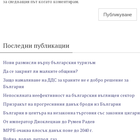
за следващия път когато коментирам.
Последни публикации
Нови размисли върху българския туризъм
Да се закрият ли малките общини?
Защо намаляване на ДДС за храните не е добро решение за
България
Непосилната неефективност на българския въглищен сектор
Призракът на прогресивния данък броди из България
България в центъра на незаконна търговия със законни цигари
От император Диоклециан до Румен Радев
МРРБ очаква плосък данък поне до 2040 г.
Война, долар, петрол, газ