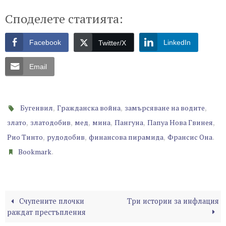
Споделете статията:
Facebook
LinkedIn
Twitter/X
Email
,
,
,
Бугенвил
Гражданска война
замърсяване на водите
,
,
,
,
,
,
злато
златодобив
мед
мина
Пангуна
Папуа Нова Гвинея
,
,
,
.
Рио Тинто
рудодобив
финансова пирамида
Франсис Она
.
Bookmark
Счупените плочки
Три истории за инфлация
раждат престъпления