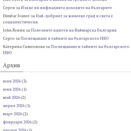
Серги
за
Изяде ли инфлацията доходите на българите
Dimitar Ivanov
за
Най-добрият за живеене град в света е
социалистически
John Ленин
за
Полезните идиоти на Ваймарска България
Серго
за
Посвещаване в тайните на българското НВО
Катерина Симеонова
за
Посвещаване в тайните на българското
НВО
Архив
юли 2026
(3)
юни 2026
(1)
май 2026
(2)
април 2026
(1)
март 2026
(2)
февруари 2026
(2)
януари 2026
(1)