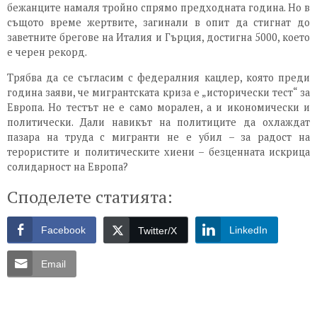
бежанците намаля тройно спрямо предходната година. Но в
същото време жертвите, загинали в опит да стигнат до
заветните брегове на Италия и Гърция, достигна 5000, което
е черен рекорд.
Трябва да се съгласим с федералния кацлер, която преди
година заяви, че мигрантската криза е „исторически тест“ за
Европа. Но тестът не е само морален, а и икономически и
политически. Дали навикът на политиците да охлаждат
пазара на труда с мигранти не е убил – за радост на
терористите и политическите хиени – безценната искрица
солидарност на Европа?
Споделете статията:
Facebook
LinkedIn
Twitter/X
Email