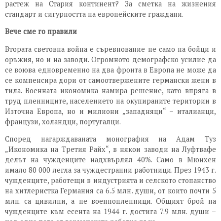
растеж на Стария континент? За сметка на жизнения
стандарт и сигурността на европейските граждани.
Вече сме го правили
Втората световна война е съревнование не само на бойци и
оръжия, но и на заводи. Огромното демографско усилие да
се воюва едновременно на два фронта в Европа не може да
се компенсира дори от самоотвержените германски жени в
тила. Военната икономика намира решение, като впряга в
труд пленниците, населението на окупираните територии в
Източна Европа, но и милиони „западняци“ – италианци,
французи, холандци, португалци.
Според нагарждаваната монография на Адам Туз
„Икономика на Третия Райх“, в някои заводи на Луфтвафе
делът на чужденците надхвърлял 40%. Само в Мюнхен
имало 80 000 легла за чуждестранни работници. През 1943 г.
чужденците, работещи в индустрията и селското стопанство
на хитлеристка Германия са 6.5 млн. души, от които почти 5
млн. са цивилни, а не военнопленници. Общият брой на
чужденците към есента на 1944 г. достига 7.9 млн. души –