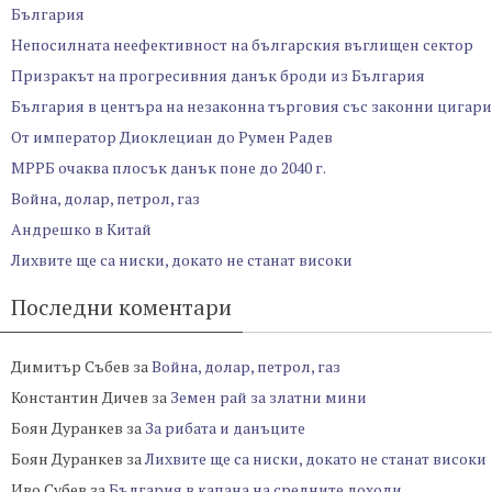
България
Непосилната неефективност на българския въглищен сектор
Призракът на прогресивния данък броди из България
България в центъра на незаконна търговия със законни цигари
От император Диоклециан до Румен Радев
МРРБ очаква плосък данък поне до 2040 г.
Война, долар, петрол, газ
Андрешко в Китай
Лихвите ще са ниски, докато не станат високи
Последни коментари
Димитър Събев
за
Война, долар, петрол, газ
Константин Дичев
за
Земен рай за златни мини
Боян Дуранкев
за
За рибата и данъците
Боян Дуранкев
за
Лихвите ще са ниски, докато не станат високи
Иво Субев
за
България в капана на средните доходи