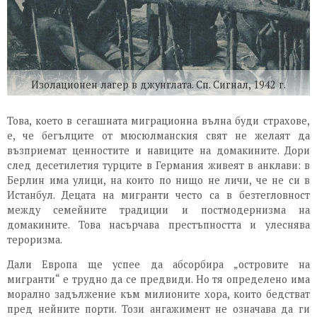
Изолационен лагер в джунглата. Сп. Сигнал, 1942 г.
Това, което в сегашната миграционна вълна буди страхове,
е, че бегълците от мюсюлманския свят не желаят да
възприемат ценностите и навиците на домакините. Дори
след десетилетия турците в Германия живеят в анклави: в
Берлин има улици, на които по нищо не личи, че не си в
Истанбул. Децата на мигранти често са в безтегловност
между семейните традиции и постмодернизма на
домакините. Това насърчава престъпността и улеснява
тероризма.
Дали Европа ще успее да абсорбира „островите на
мигранти“ е трудно да се предвиди. Но тя определено има
морално задължение към милионите хора, които бедстват
пред нейните порти. Този ангажимент не означава да ги