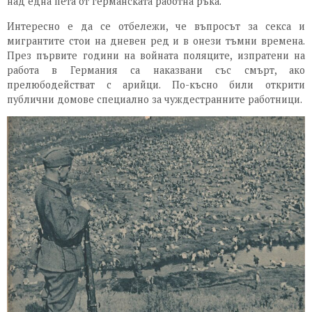
над една пета от германската работна ръка.
Интересно е да се отбележи, че въпросът за секса и
мигрантите стои на дневен ред и в онези тъмни времена.
През първите години на войната поляците, изпратени на
работа в Германия са наказвани със смърт, ако
прелюбодействат с арийци. По-късно били открити
публични домове специално за чуждестранните работници.