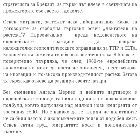
стратегията за Брекзит, за първи път влезе в светлината на
прожекторите със своето… деколте.
Освен мигранти, растежът иска либерализация. Какво са
договорите за свободна търговия освен „двигатели на
растежа“? Първоначално – преди недоволството на
европейските граждани да направи
наложителни геополитическите оправдания за TTIP и CETA,
Европейската комисия ги обясняваше точно така. В Брюксел
поверително твърдяха, че след 1960-те европейската
икономика не може да постигне органичен, тоест базиран
на иновации и по-висока производителност растеж. Затова
тя търси как отново да разшири своите пазари.
Без съмнение Ангела Меркел и нейните партньори в
европейските столици са били водени и от човеколюбиви
подбуди, когато допуснаха над милион нови имигранти от
тресящия се Юг. Но е наивно да се твърди, че политиците
не са били наясно с икономическите ползи от подобен жест.
Освен евтин труд, мигрантите носят и допълнително
търсене.