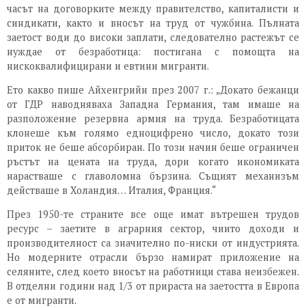
часът на договорките между правителство, капиталисти и
синдикати, както и вносът на труд от чужбина. Пълната
заетост води до високи заплати, следователно растежът се
нуждае от безработица: постигана с помощта на
нискоквалифицирани и евтини мигранти.
Ето какво пише Айхенгрийн през 2007 г.: „Докато бежанци
от ГДР наводняваха Западна Германия, там имаше на
разположение резервна армия на труда. Безработицата
клонеше към голямо едноцифрено число, докато този
приток не беше абсорбиран. По този начин беше ограничен
ръстът на цената на труда, дори когато икономиката
нарастваше с главоломна бързина. Същият механизъм
действаше в Холандия… Италия, Франция.“
През 1950-те страните все още имат вътрешен трудов
ресурс – заетите в аграрния сектор, чиито доходи и
производителност са значително по-ниски от индустрията.
Но модерните отрасли бързо намират приложение на
селяните, след което вносът на работници става неизбежен.
В отделни години над 1/3 от прираста на заетостта в Европа
е от мигранти.