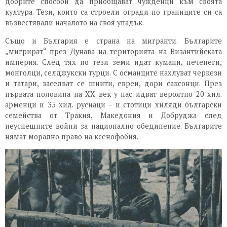
добрите способи да приобщават чужденци към своята
култура. Тези, които са строели огради по границите си са
възвестявали началото на своя упадък.
Също и България е страна на мигранти. Българите
„мигрират“ през Дунава на територията на Византийската
империя. След тях по тези земи идат кумани, печенеги,
монголци, селджукски турци. С османците нахлуват черкези
и татари, заселват се шиити, евреи, дори саксонци. През
първата половина на XX век у нас идват вероятно 20 хил.
арменци и 35 хил. руснаци – и стотици хиляди български
семейства от Тракия, Македония и Добруджа след
неуспешните войни за национално обединение. Българите
нямат морално право на ксенофобия.