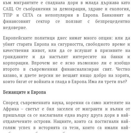
към мигрантите е спаднала дори в млада държава като
САЩ. От съображения за демокрация, здраве и екология,
TTIP и CETA са непопулярни в Европа. Банковият и
финансовият сектор се ползват с безпрецедентно
недоверие.
Европейските политици днес нямат много опции: или да
убият старата Европа на сигурността, свободното време и
качествения живот, или да се вслушат в призивите на
гражданите и да настъпят интересите на банки и
корпорации. Впрочем не е ясно възможно ли е изобщо
второто в съвременния финансиализиран свят. Честно
казано, и двете версии не вещаят нищо добро на хората,
които бягат от войната и глада в Европа. Има ли трети път?
Бежанците и Европа
Според съвременната наука, коренни са само жителите на
Африка – светът е бил заселен от мигранти и вълни от
пришълци са се наслагвали една върху друга дори в най-
отдалечените острови. Нациите, които са постигнали най-
голям успех в историята са тези, които са имали най-