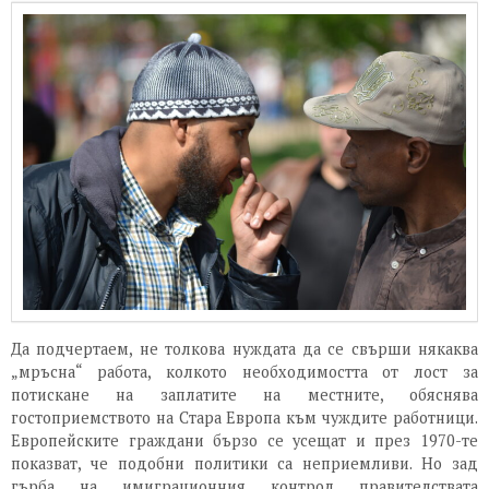
Да подчертаем, не толкова нуждата да се свърши някаква
„мръсна“ работа, колкото необходимостта от лост за
потискане на заплатите на местните, обяснява
гостоприемството на Стара Европа към чуждите работници.
Европейските граждани бързо се усещат и през 1970-те
показват, че подобни политики са неприемливи. Но зад
гърба на имиграционния контрол правителствата