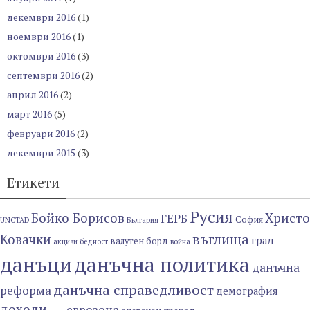
декември 2016
(1)
ноември 2016
(1)
октомври 2016
(3)
септември 2016
(2)
април 2016
(2)
март 2016
(5)
февруари 2016
(2)
декември 2015
(3)
Етикети
Русия
Бойко Борисов
Христо
ГЕРБ
София
UNCTAD
България
въглища
Ковачки
град
валутен борд
акцизи
бедност
война
данъци
данъчна политика
данъчна
данъчна справедливост
реформа
демография
доходи
еврозона