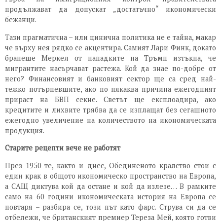
продължават да допускат „достатъчно“ икономически
бежанци.
Тази прагматична – или цинична политика не е тайна, макар
че върху нея рядко се акцентира. Самият Лари Финк, докато
бранеше Меркел от нападките на Тръмп изтъкна, че
мигрантите насърчават растежа. Кой да знае по-добре от
него? Финансовият и банковият сектор ще са сред най-
тежко потърпевшите, ако по някаква причина ежегодният
прираст на БВП секне. Светът ще експлоадира, ако
кредитите и лихвите трябва да се изплащат без сегашното
ежегодно увеличение на количеството на икономическата
продукция.
Старите рецепти вече не работят
През 1950-те, както и днес, Обединеното кралство стои с
един крак в общото икономическо пространство на Европа,
а САЩ диктува кой да остане и кой да излезе… В рамките
само на 60 години икономическата история на Европа се
повтаря – разбира се, този път като фарс. Струва си да се
отбележи, че британският премиер Тереза Мей, която готви