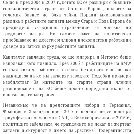
Също и през 2004 и 2007 г., когато ЕС се разшири с бившите
социалистически страни от Източна Европа, ползите за
големия бизнес не бяха тайна. Поради многократната
разлика в работните заплати между Стара и Нова Европа бе
предвидено 7-годишно ограничение за достъпа до
трудовите пазари. Но самият факт на политическо
приобщаване на десетки милиони нископлатени работници
доведе до натиск върху работните заплати.
Капиталът заплаши труда, че ще мигрира и Изтокът беше
използван като плашило. През 2005 г. работниците на BMW
се съгласиха да работят и в събота, без да искат по-високи
надници, за да не им затворят заводите. Подобни примери
изобилстват. За жителите на старите страни членки
разширяването на ЕС беше просто поредната вълна от
ощетяваща ги миграция.
Независимо че на предстоящите избори в Германия,
Франция и Холандия през 2017 г. надали ще се повтори
триумфът на популизма в САЩ и Великобритания от 2016 г.,
политиците забелязаха, че гражданите не искат да жертват
заплати и сигурност в името на „растежа“. Толерантността