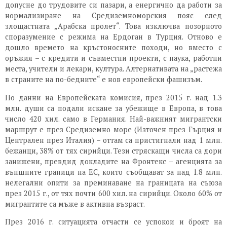
допусне до трудовите си пазари, а енергично да работи за
нормализиране на Средиземноморския пояс след
злощастната „Арабска пролет“. Това изключва позорното
споразумение с режима на Ердоган в Турция. Отново е
дошло времето на кръстоносните походи, но вместо с
оръжия – с кредити и съвместни проекти, с наука, работни
места, учители и лекари, култура. Алтернативата на „растежа
в страните на по-бедните“ е нов европейски фашизъм.
По данни на Европейската комисия, през 2015 г. над 1.3
млн. души са подали искане за убежище в Европа, в това
число 420 хил. само в Германия. Най-важният мигрантски
маршрут е през Средиземно море (Източен през Гърция и
Централен през Италия) – оттам са пристигнали над 1 млн.
бежанци, 38% от тях сирийци. Тези стряскащи числа са дори
занижени, превдид докладите на Фронтекс – агенцията за
външните граници на ЕС, които съобщават за над 1.8 млн.
нелегални опити за преминаване на границата на съюза
през 2015 г., от тях почти 600 хил. на сирийци. Около 60% от
мигрантите са мъже в активна възраст.
През 2016 г. ситуацията отчасти се успокои и броят на