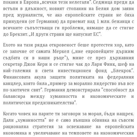
покани в Европа „всички тези нелегали“. Седмица преди да
встъпи в длъжност, новият стопанин на Белия дом заяви
пред журналисти, че ако европейските страни не бяха
принудени (от Германия) да приемат над 1 млн. бежанци с
всичките съпътстващи ги проблеми, нямаше да се стигне
до Брекзит. „И други страни ще напуснат ЕС“.
Ехото на тази рядка откровеност беше протестен хор, като
се започне от самата Меркел („ние европейците държим
съдбата си в наши ръце“), мине се през държавния
секретар Джон Кери и се стигне чак до Лари Финк, шеф на
най-големия в света инвестиционен фонд „Блекрок“.
Финансовата акула защити политиката на федералния
канцлер, която била „пример за морално лидерство във все
по-хаотичен свят“. Германия демонстрирала “способност да
балансира между хуманността и икономическите и
политически предизвикателства“.
Когато човек на парите ти заговори за морал, бъди нащрек.
Дали „хуманността“ не е само външна обвивка на съвсем
рационална стратегия за освежаване на европейската
икономика и увеличаване на темповете на икономическия