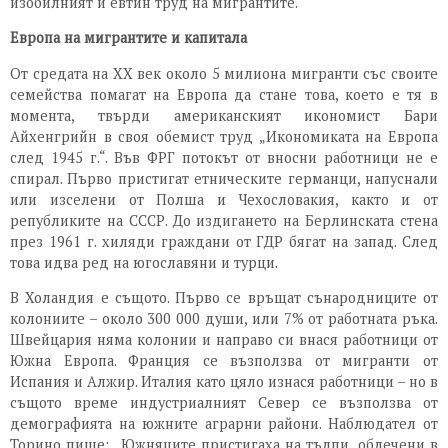
изобилният и евтин труд на мигрантите.
Европа на мигрантите и капитала
От средата на XX век около 5 милиона мигранти със своите
семейства помагат на Европа да стане това, което е тя в
момента, твърди американският икономист Бари
Айхенгрийн в своя обемист труд „Икономиката на Европа
след 1945 г.“. Във ФРГ потокът от вносни работници не е
спирал. Първо пристигат етническите германци, напуснали
или изселени от Полша и Чехословакия, както и от
републиките на СССР. До издигането на Берлинската стена
през 1961 г. хиляди граждани от ГДР бягат на запад. След
това идва ред на югославяни и турци.
В Холандия е същото. Първо се връщат сънародниците от
колониите – около 300 000 души, или 7% от работната ръка.
Швейцария няма колонии и направо си внася работници от
Южна Европа. Франция се възползва от мигранти от
Испания и Алжир. Италия като цяло изнася работници – но в
същото време индустриалният Север се възползва от
демографията на южните аграрни райони. Наблюдател от
Торино пише: „Южняците пристигаха на тълпи, облечени в