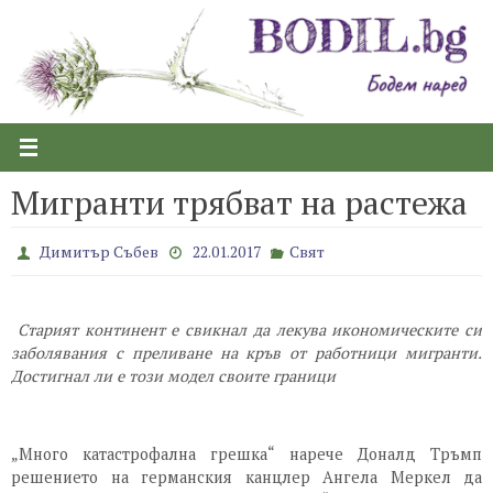
Skip
to
content
Мигранти трябват на растежа
Димитър Събев
22.01.2017
Свят
Старият континент е свикнал да лекува икономическите си
заболявания с преливане на кръв от работници мигранти.
Достигнал ли е този модел своите граници
„Много катастрофална грешка“ нарече Доналд Тръмп
решението на германския канцлер Ангела Меркел да