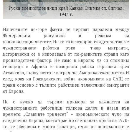
Руски военнопленници край Кавказ. Снимка сп. Сигнал,
1943 г.
Изнесените по-горе факти не чертаят паралели между
Федералната република и режима на
националсоциалистите. Но те са безспорно свидетелство, че
чуждестранната работна ръка – т.нар. мигранти,
исторически се е използвала от по-развитите страни като
производствен фактор. Не само в Европа: да си спомним
геноцида в Африка и позорната робска търговия през
Атлантика, върху която е изградена Американската мечта. И
след края на Гражданската война икономиката на САЩ се
храни основно с тълпите работливи талантливи емигранти
от Европа.
Не е нужно да търсим примери за важността на
чуждестранните работници толкова далеч и назад във
времето. „Славните тридесет“ – икономическото чудо на
следвоенна Европа, което трае до световната криза на 1970-
те, се обяснява с много фактори, един от централните е