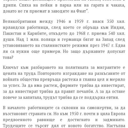
дрипи. Спяха на пейки в парка или на гарата и чакаха,
докато не ги приемат в заводите на Фиат“.
Великобритания между 1946 и 1959 г. внася 350 хил.
ирландски работници, след което се обръща към Индия,
Пакистан и Карибите, откъдето до 1968 г. приема 540 хил.
души. Над 1 млн. поляци и германци бягат на Запад след
установяването на сталинистките режими през 1947 г. Едва
ли са нужни още примери. Но защо държавите допускат
това?
Ключът към разбирането на политиката за мигрантите е
цената на труда. Повторното изграждане на разкъсаните от
войната общества превръща растежа в главна цел и мерило
за успех. За да има растеж, фирмите трябва да инвестират,
за да инвестират трябва да правят печалби. А за да остане
повече за капитала, трудът трябва да се поддържа евтин.
В началото работниците са склонни на саможертви, за да
възстановят страната си. Но към 1950 г. почти в цяла Европа
предвоенното равнище е достигнато и задминато.
Трудещите се търсят дял от новото богатство. Настъпва