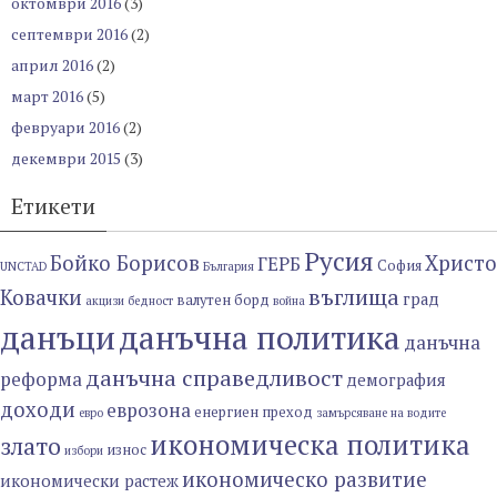
октомври 2016
(3)
септември 2016
(2)
април 2016
(2)
март 2016
(5)
февруари 2016
(2)
декември 2015
(3)
Етикети
Русия
Бойко Борисов
Христо
ГЕРБ
София
UNCTAD
България
въглища
Ковачки
град
валутен борд
акцизи
бедност
война
данъци
данъчна политика
данъчна
данъчна справедливост
реформа
демография
доходи
еврозона
енергиен преход
евро
замърсяване на водите
икономическа политика
злато
износ
избори
икономическо развитие
икономически растеж