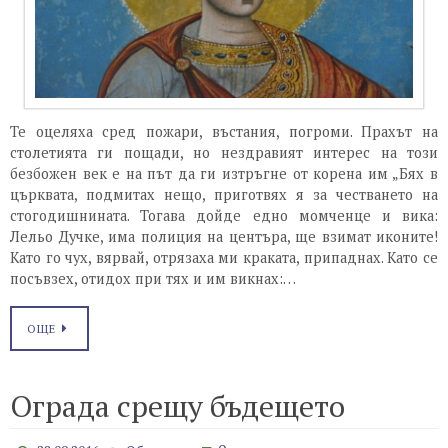
Те оцеляха сред пожари, въстания, погроми. Прахът на
столетията ги пощади, но нездравият интерес на този
безбожен век е на път да ги изтръгне от корена им „Бях в
църквата, подмитах нещо, приготвях я за честването на
стогодишнината. Тогава дойде едно момченце и вика:
Лельо Дучке, има полиция на центъра, ще взимат иконите!
Като го чух, вярвай, отрязаха ми краката, припаднах. Като се
посъвзех, отидох при тях и им викнах:…
ОЩЕ
Ограда срещу бъдещето