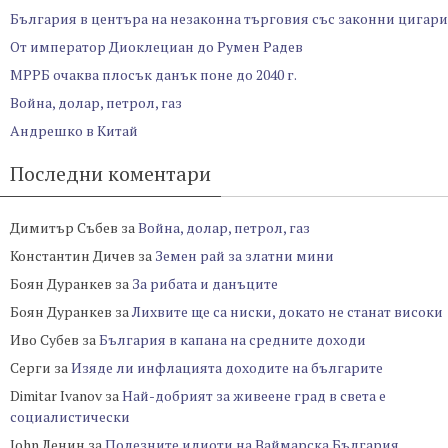
България в центъра на незаконна търговия със законни цигари
От император Диоклециан до Румен Радев
МРРБ очаква плосък данък поне до 2040 г.
Война, долар, петрол, газ
Андрешко в Китай
Последни коментари
Димитър Събев
за
Война, долар, петрол, газ
Константин Дичев
за
Земен рай за златни мини
Боян Дуранкев
за
За рибата и данъците
Боян Дуранкев
за
Лихвите ще са ниски, докато не станат високи
Иво Субев
за
България в капана на средните доходи
Серги
за
Изяде ли инфлацията доходите на българите
Dimitar Ivanov
за
Най-добрият за живеене град в света е
социалистически
John Ленин
за
Полезните идиоти на Ваймарска България