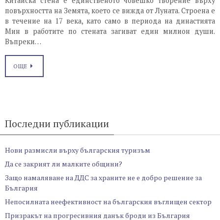
Китайска стена е единственото човешко творение върху
повърхността на Земята, което се вижда от Луната. Строена е
в течение на 17 века, като само в периода на династията
Мин в работите по стената загиват един милион души.
Въпреки…
ОЩЕ
Последни публикации
Нови размисли върху българския туризъм
Да се закрият ли малките общини?
Защо намаляване на ДДС за храните не е добро решение за
България
Непосилната неефективност на българския въглищен сектор
Призракът на прогресивния данък броди из България