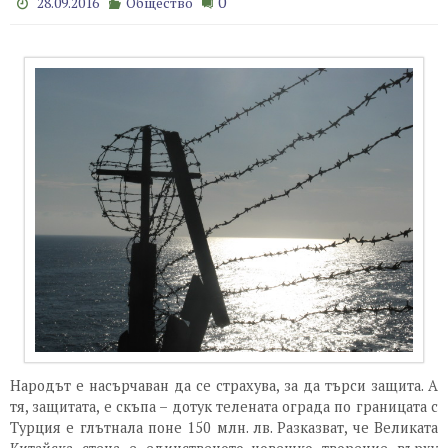
0
28.09.2016
Общество
Народът е насърчаван да се страхува, за да търси защита. А
тя, защитата, е скъпа – дотук телената ограда по границата с
Турция е глътнала поне 150 млн. лв. Разказват, че Великата