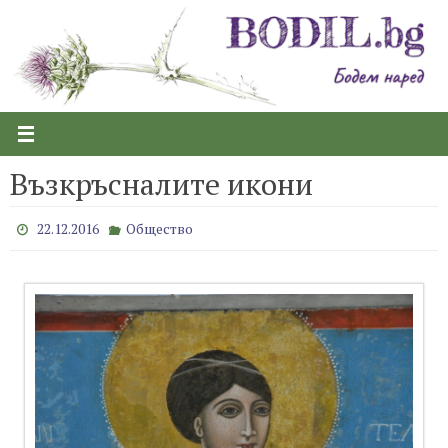
Skip
to
content
Възкръсналите икони
22.12.2016
Общество