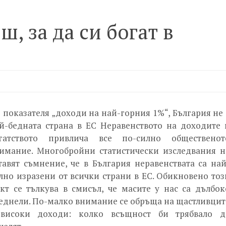
, за да си богат в
 показателя „доходи на най-горния 1%“, България не 
й-бедната страна в ЕС Неравенството на доходите 
гатството привлича все по-силно общественот
имание. Многобройни статистически изследвания н
тавят съмнение, че в България неравенствата са най
лно изразени от всички страни в ЕС. Обикновено тоз
кт се тълкува в смисъл, че масите у нас са дълбок
еднели. По-малко внимание се обръща на щастливцит
високи доходи: колко всъщност би трябвало д