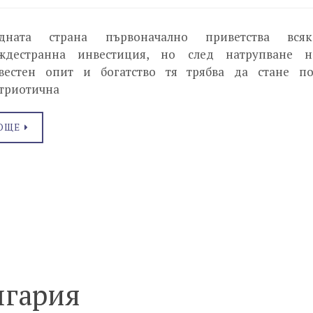
дната страна първоначално приветства всяк
ждестранна инвестиция, но след натрупване н
вестен опит и богатство тя трябва да стане по
триотична
ОЩЕ
лгария