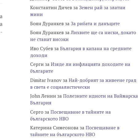
Константин Дичев
за
Земен рай за златни
мини
а
Боян Дуранкев
за
За рибата и данъците
а
-
Боян Дуранкев
за
Лихвите ще са ниски, докато
не станат високи
Иво Субев
за
България в капана на средните
доходи
Серги
за
Изяде ли инфлацията доходите на
българите
Dimitar Ivanov
за
Най-добрият за живеене град
в света е социалистически
John Ленин
за
Полезните идиоти на Ваймарска
България
Серго
за
Посвещаване в тайните на
българското НВО
Катерина Симеонова
за
Посвещаване в
тайните на българското НВО