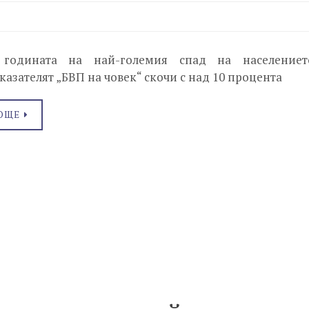
годината на най-големия спад на населениет
казателят „БВП на човек“ скочи с над 10 процента
ОЩЕ