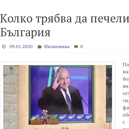
Колко трябва да печелиш
България
09.01.2020
Икономика
0
По
на
бо
вн
ос
си
фа
об
с 