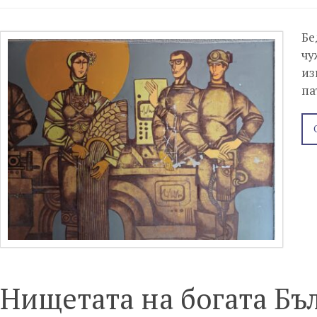
Бе
чу
из
па
Нищетата на богата Бъ