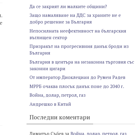
Да се закрият ли малките общини?
.
Защо намаляване на ДДС за храните не е
добро решение за България
е
Непосилната неефективност на българския
въглищен сектор
Призракът на прогресивния данък броди из
България
България в центъра на незаконна търговия със
законни цигари
От император Диоклециан до Румен Радев
МРРБ очаква плосък данък поне до 2040 г.
Война, долар, петрол, газ
Андрешко в Китай
Последни коментари
Димитър Събев
за
Война, долар, петрол, газ