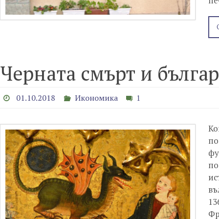
пе
Черната смърт и бълга
01.10.2018
Икономика
1
Ко
по
фу
по
ис
въ
13
Ф