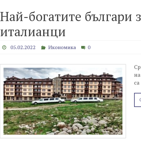
Най-богатите българи з
италианци
05.02.2022
Икономика
0
Ср
на
са