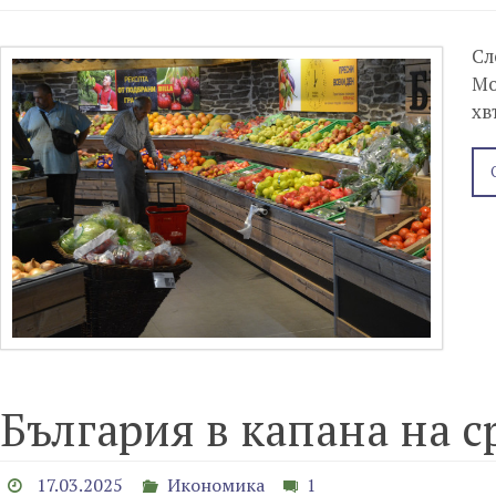
Сл
Мо
хв
България в капана на 
17.03.2025
Икономика
1