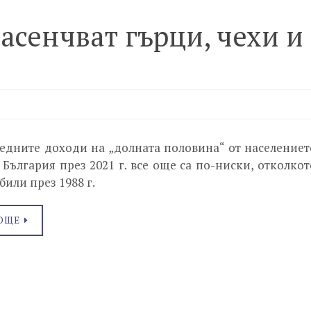
асенчват гърци, чехи и
едните доходи на „долната половина“ от населениет
 България през 2021 г. все още са по-ниски, отколкот
 били през 1988 г.
ОЩЕ