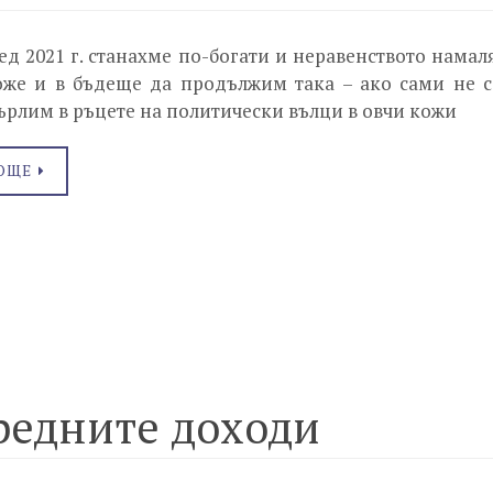
ед 2021 г. станахме по-богати и неравенството намаля
же и в бъдеще да продължим така – ако сами не с
ърлим в ръцете на политически вълци в овчи кожи
ОЩЕ
средните доходи