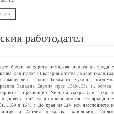
челят…
ОЩЕ
рския работодател
гато броят на хората намалява, цената на труда с
качва. Капиталът в България опитва да заобиколи тоз
ндаментален закон Голямата чумна епидемия
разила Западна Европа през 1348-1351 г., остава 
торията с прозвището Черната смърт. След първат
лна, която е най-смъртоносна, чумата се завръща пре
61, 1369 и 1375 г. До края на XIV век населението н
ранция и Англия намалява наполовина спрям