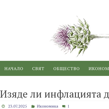
Skip
to
content
Skip
НАЧАЛО
СВЯТ
ОБЩЕСТВО
ИКОНОМ
to
content
Изяде ли инфлацията д
23.07.2025
Икономика
1