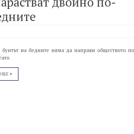
нарастват двойно по-
едните
 бунтът на бедните няма да направи обществото по
гато
ОЩЕ