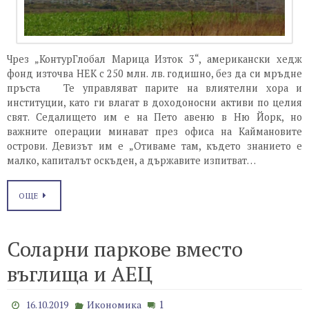
Чрез „КонтурГлобал Марица Изток 3“, американски хедж
фонд източва НEK с 250 млн. лв. годишно, без да си мръдне
пръста Те управляват парите на влиятелни хора и
институции, като ги влагат в доходоносни активи по целия
свят. Седалището им е на Пето авеню в Ню Йорк, но
важните операции минават през офиса на Каймановите
острови. Девизът им е „Отиваме там, където знанието е
малко, капиталът оскъден, а държавите изпитват…
ОЩЕ
Соларни паркове вместо
въглища и АЕЦ
1
16.10.2019
Икономика