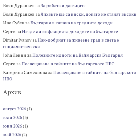
Боян Дуранкев
за
За рибата и данъците
Боян Дуранкев
за
Лихвите ще са ниски, докато не станат високи
Иво Субев
за
България в капана на средните доходи
Серги
за
Изяде ли инфлацията доходите на българите
Dimitar Ivanov
за
Най-добрият за живеене град в света е
социалистически
John Ленин
за
Полезните идиоти на Ваймарска България
Серго
за
Посвещаване в тайните на българското НВО
Катерина Симеонова
за
Посвещаване в тайните на българското
НВО
Архив
август 2026
(1)
юли 2026
(3)
юни 2026
(1)
май 2026
(2)