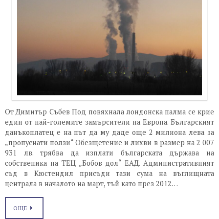
От Димитър Събев Под повяхнала лондонска палма се крие
един от най-големите замърсители на Европа. Българският
данъкоплатец е на път да му даде още 2 милиона лева за
„пропуснати ползи“ Обезщетение и лихви в размер на 2 007
931 лв. трябва да изплати българската държава на
собственика на ТЕЦ „Бобов дол“ ЕАД. Административният
съд в Кюстендил присъди тази сума на въглищната
централа в началото на март, тъй като през 2012…
ОЩЕ