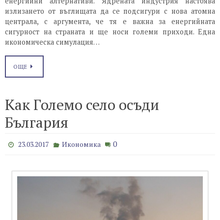
енергийни алтернативи. Ядрената индустрия настоява
излизането от въглищата да се подсигури с нова атомна
централа, с аргумента, че тя е важна за енергийната
сигурност на страната и ще носи големи приходи. Една
икономическа симулация…
ОЩЕ
Как Големо село осъди
България
0
23.03.2017
Икономика