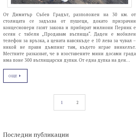
От Димитър Събев Градът, разположен на 30 км. от
столицата се задъхва от пушеци, докато призрачни
концесионери газят закона и прибират милиони Перник е
осеян с табели „Продавам въглища“. Даден е мобилен
телефон за връзка, а цената навсякъде е 10 лева за чувал –
никой не прави дъмпинг там, където играе винкелът.
Местните разказват, че в изоставените мини досами града
има поне 300 въглищарски дупки. От една дупка на ден…
ОЩЕ
1
2
Последни публикации