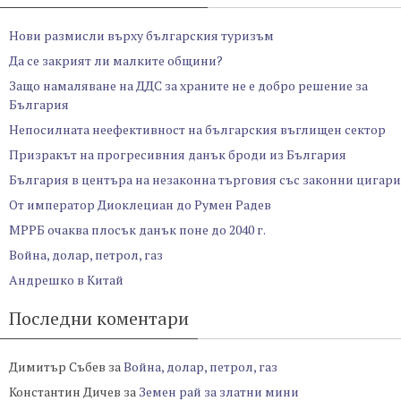
Нови размисли върху българския туризъм
Да се закрият ли малките общини?
Защо намаляване на ДДС за храните не е добро решение за
България
Непосилната неефективност на българския въглищен сектор
Призракът на прогресивния данък броди из България
България в центъра на незаконна търговия със законни цигари
От император Диоклециан до Румен Радев
МРРБ очаква плосък данък поне до 2040 г.
Война, долар, петрол, газ
Андрешко в Китай
Последни коментари
Димитър Събев
за
Война, долар, петрол, газ
Константин Дичев
за
Земен рай за златни мини