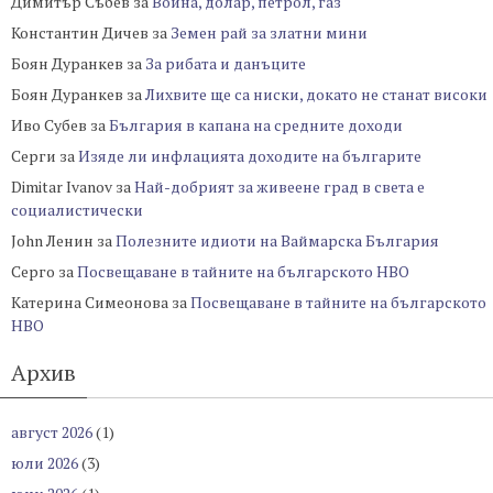
Димитър Събев
за
Война, долар, петрол, газ
Константин Дичев
за
Земен рай за златни мини
Боян Дуранкев
за
За рибата и данъците
Боян Дуранкев
за
Лихвите ще са ниски, докато не станат високи
Иво Субев
за
България в капана на средните доходи
Серги
за
Изяде ли инфлацията доходите на българите
Dimitar Ivanov
за
Най-добрият за живеене град в света е
социалистически
John Ленин
за
Полезните идиоти на Ваймарска България
Серго
за
Посвещаване в тайните на българското НВО
Катерина Симеонова
за
Посвещаване в тайните на българското
НВО
Архив
август 2026
(1)
юли 2026
(3)