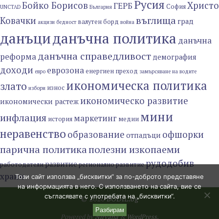
Русия
Бойко Борисов
Христо
ГЕРБ
София
UNCTAD
България
въглища
Ковачки
град
валутен борд
акцизи
бедност
война
данъци
данъчна политика
данъчна
данъчна справедливост
реформа
демография
доходи
еврозона
енергиен преход
евро
замърсяване на водите
икономическа политика
злато
износ
избори
икономическо развитие
икономически растеж
мини
инфлация
маркетинг
история
медии
неравенство
образование
офшорки
отпадъци
парична политика
полезни изкопаеми
рудодобив
развитие
работодатели
регионално развитие
храни
Този сайт използва „бисквитки“ за по-доброто представяне
на информацията в него. С използването на сайта, вие се
съгласявате с употребата на „бисквитки“.
© 2020
BODIL.bg
Разбирам
Powered by
Nirvana
&
WordPress.