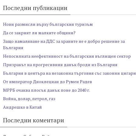
Последни публикации
Нови размисли върху българския туризъм
Да се закрият ли малките общини?
Защо намаляване на ДДС за храните не е добро решение за
България
Непосилната неефективност на българския въглищен сектор
Призракът на прогресивния данък броди из България
България в центъра на незаконна търговия със законни цигари
От император Диоклециан до Румен Радев
МРРБ очаква плосък данък поне до 2040 г.
Война, долар, петрол, газ
Андрешко в Китай
Последни коментари