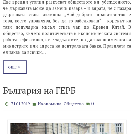
Две вредни утопии разкъсват обществото ни: убеждението,
че държавата може да замени пазара – и вярата, че с пазара
държавата става излишна „Най-доброто правителство е
това, което управлява, без да го забелязваш“ – коренът на
тази популярна мисъл стига чак до Древен Китай. В
общество, където политическата и икономическата системи
работят ефективно, не е задължително да знаеш имената на
министрите или адреса на централната банка. Правилата са
еднакви за всички…
ОЩЕ
България на ГЕРБ
,
0
31.01.2019
Икономика
Общество