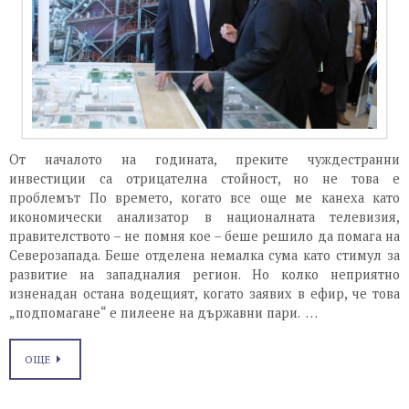
От началото на годината, преките чуждестранни
инвестиции са отрицателна стойност, но не това е
проблемът По времето, когато все още ме канеха като
икономически анализатор в националната телевизия,
правителството – не помня кое – беше решило да помага на
Северозапада. Беше отделена немалка сума като стимул за
развитие на западналия регион. Но колко неприятно
изненадан остана водещият, когато заявих в ефир, че това
„подпомагане“ е пилеене на държавни пари. …
ОЩЕ