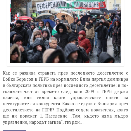
Как се развива страната през последното десетилетие с
Бойко Борисов и ГЕРБ на кормилото Една партия доминира
в българската политика през последното десетилетие: в по-
голямата част от времето след юни 2009 г. ГЕРБ държи
властта, или силно клати управленските опити на
несигурните си конкуренти. Какво се случи с България през
десетилетието на ГЕРБ? Подбрах седем показателя, които
ще ни покажат. 1. Население. „Там, където няма мъдро
управление, народът загива“, твърди…