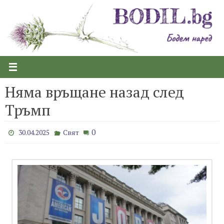
Skip
to
content
Няма връщане назад след
Тръмп
0
30.04.2025
Свят