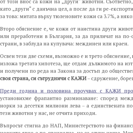
от този внос са кожи на „други“ животни. Съответно
като „други“ с данъчна цел, а после да ги ре-експор
за това: митата върху тюленовите кожи са 3.7%, а няк
Второ обяснение е, че кожи от наистина други животн
или преработени в България, за да приличат на по-
страни, в заблуда на купувача: междинен или краен.
Освен тези две схеми, възможно е и трето обяснение,
изложа третата хипотеза, ще отдам дължимото на изт
и получени по реда на Закона за достъп до общест
своя страна, си сътрудничи с КАЖИ
– сдружение, борещ
Преди година и половина проучвах с КАЖИ про
установихме фрапантно разминаване: според межд
норки за десетки милиони лева – а единствената по
тези животни у нас, не отчита приходи.
Въпросът стигна до НАП, Министерството на финанси
норките явно е по-специална, не се случи нищо. Ме