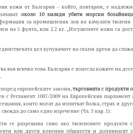
ви кожи от България – който, повтарям, е надлежн
значават
около 10 хиляди убити морски бозайниц
нформация за промишления лов на качулати тюлени 
ен на 5 фунта, или 2.2 кг. „Изсушените кожи са дост
единствената цел купувачите на скъпи дрехи да сложа
тва във всичко това. България е изнесла кожите на десе
.
 според европейските закони,
търговията с продукти о
ен с Регламент 1007/2009 на Европейския парламент 
сещания, които могат да изпитват болка, страх и друг
свежда до само едно изречение (Чл. 3 пар. 1):
кти се разрешава само ако тюленовите продукти с
нуити или други коренни общности и допринасят з