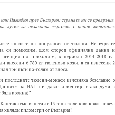
 или Намибия през България: страната ни се превръща 
на кутия за незаконна търговия с ценни животинск
ивее значителна популация от тюлени. Не вярвате
да си помислим, щом според официални данни н
 агенция по приходите, в периода 2014–2018 г. 
или внесени 6 780 кг тюленови кожи, а са изнесени 2
 над три пъти по-голям от вноса.
ли последните тюлени-монаси изчезнаха безславно о
Данните на НАП ни дават ориентир: става дума з
бяла козина).“
. Как така сме изнесли с 15 тона тюленови кожи повече
 на хиляди километри от България?