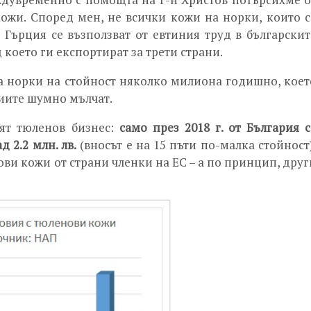
ожи. Според мен, не всички кожи на норки, които с
 Гърция се възползват от евтиния труд в българскит
 което ги експортират за трети страни.
а норки на стойност няколко милиона годишно, коет
циите шумно мълчат.
ият тюленов бизнес:
само през 2018 г. от България с
 2.2 млн. лв.
(вносът е на 15 пъти по-малка стойност)
ви кожи от страни членки на ЕС – а по принцип, друг