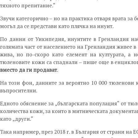
тяхното препитание.“
Звучи категорично – но на практика отваря врата за 
могъл да се представи като плячка на инуит.
По данни от Уикипедия, инуитите в Гренландия наб
голямата част от населението на Гренландия живее в 
жива, но по-скоро като елемент на културата, а 
тюленовите кожи са спаднали – пише още в енцикло
вместо да ги продават
.
На този фон, данните за вероятно 10 000 тюленови 
въпросителни.
Едното обяснение за „българската популация“ от тюле
количества кожи, за които в митническата документаци
като „други.“
Така например, през 2018 г. в България от страни на ЕС 