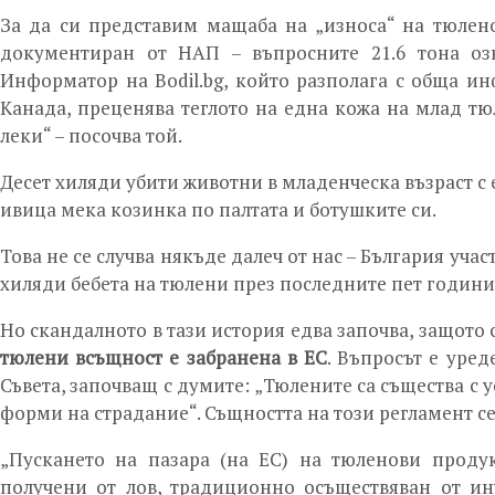
За да си представим мащаба на „износа“ на тюлено
документиран от НАП – въпросните 21.6 тона о
Информатор на Bodil.bg, който разполага с обща и
Канада, преценява теглото на една кожа на млад тюл
леки“ – посочва той.
Десет хиляди убити животни в младенческа възраст с 
ивица мека козинка по палтата и ботушките си.
Това не се случва някъде далеч от нас – България учас
хиляди бебета на тюлени през последните пет години
Но скандалното в тази история едва започва, защото
тюлени всъщност е забранена в ЕС
. Въпросът е уред
Съвета, започващ с думите: „Тюлените са същества с у
форми на страдание“. Същността на този регламент се 
„Пускането на пазара (на ЕС) на тюленови проду
получени от лов, традиционно осъществяван от и