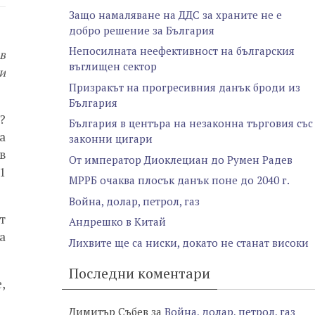
Защо намаляване на ДДС за храните не е
добро решение за България
Непосилната неефективност на българския
в
въглищен сектор
и
Призракът на прогресивния данък броди из
България
?
България в центъра на незаконна търговия със
а
законни цигари
в
От император Диоклециан до Румен Радев
1
МРРБ очаква плосък данък поне до 2040 г.
Война, долар, петрол, газ
т
Андрешко в Китай
а
Лихвите ще са ниски, докато не станат високи
Последни коментари
,
Димитър Събев
за
Война, долар, петрол, газ