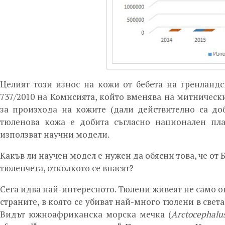
Целият този износ на кожи от бебета на гренландс
737/2010 на Комисията, който вменява на митническ
за произхода на кожите (дали действително са доб
тюленова кожа е добита съгласно национален пла
използват научни модели.
Какъв ли научен модел е нужен да обясни това, че от
тюленчета, отколкото се внасят?
Сега идва най-интересното. Тюлени живеят не само ок
страните, в която се убиват най-много тюлени в свет
Видът южноафриканска морска мечка (
Arctocephalus