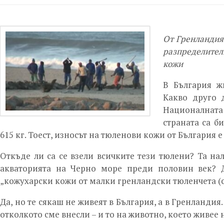
От Гренландия
разпределител
кожи
В България ж
Какво друго 
Националната
страната са б
615 кг. Тоест, износът на тюленови кожи от България е
Откъде ли са се взели всичките тези тюлени? Та на
акваторията на Черно море преди половин век? 
„кожухарски кожи от малки гренландски тюленчета (с 
Да, но те сякаш не живеят в България, а в Гренландия
отколкото сме внесли – и то на животно, което живее