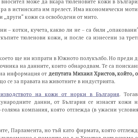
, вносител може да вкара тюленовите кожи в Българи
тира в истинската им прелест. Има икономически моти
ои „други“ кожи са освободени от мито.
и – котки, кучета, какво ли не – са били „опаковани“
скъпите тюленови кожи, и после са изнесени за трет
 което ще ни изпрати в Южното полукълбо. Но преди д
очника на данните, които обнародвам. Те са поискан
вена информация от
депутата Михаил Христов, който, о
о се за правата на животните в индустрията.
изводството на кожи от норки в България
. Тогав
ународните данни, от България се изнасят кожи н
-голяма компания, която отглежда (в ужасни условия
те, Парламента, но тъй като фирмата, която отглежд
ждувременно с помощта на г-н Христов потърсихме о