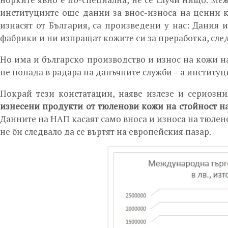
институциите още данни за внос-износа на ценни к
изнасят от България, са произведени у нас: Дания и
фабрики и ни изпращат кожите си за преработка, след
Но има и българско производство и износ на кожи н
не попада в радара на данъчните служби – а институ
Покрай тези констатации, наяве излезе и сериозн
изнесени продукти от тюленови кожи на стойност над
Данните на НАП касаят само вноса и износа на тюлено
не би следвало да се въртят на европейския пазар.