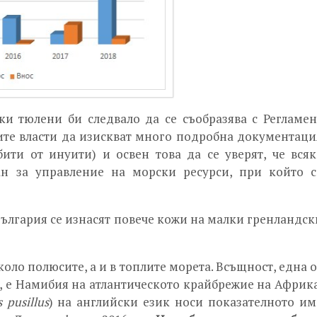
ки тюлени би следвало да се съобразява с Регламен
ите власти да изискват много подробна документаци
ити от инуити) и освен това да се уверят, че всяк
н за управление на морски ресурси, при който с
 България се изнасят повече кожи на малки гренландск
оло полюсите, а и в топлите морета. Всъщност, една о
а, е Намибия на атлантическото крайбрежие на Африка
 pusillus
) на английски език носи показателното им