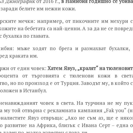
л Джиографик
от 2016 г.,
в Намибия годишно се убива
, заради белите им нежни кожи.
орските мечки: например, от пикочните им мехури с
ожите на бебетата са най-ценни. А за да не се повред
с бухалка по главата.
бия: мъже ходят по брега и размахват бухалки, 
ред краката им.
ържи от един човек:
Хатем Явуз, „кралят“ на тюленовит
роцента от търговията с тюленови кожи в света
, но по произход е от Турция. Заводът му, в който с
оложен в Истанбул.
ненавижданият човек в света. На турчина не му пук
а му той отвърна с рекламната кампания „Fak you“ (н
рналистите Явуз отвръща: „Ако не съм аз, ще е няко
о развитие на Африка, близък с Ивана Серт – една о
 далеч по-малко известен с това, че…