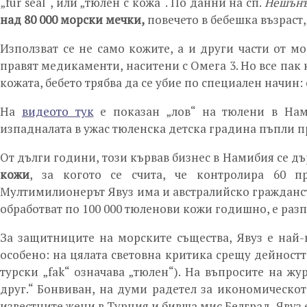
„fur seal“, или „тюлен с кожа“. По данни на сп.
Нешънъ
над 80 000 морски мечки,
повечето в бебешка възраст
Използват се не само кожите, а и други части от м
правят медикаменти, наситени с Омега 3. Но все пак к
кожата, бебето трябва да се убие по специален начин: 
На
видеото тук
е показан „лов“ на тюлени в Нами
изпадналата в ужас тюленска детска градина пъпли п
От дълги години, този кървав бизнес в Намибия се д
кожи
, за когото се счита, че контролира 60 п
Мултимилионерът Явуз има и австралийско гражданство
обработват по 100 000 тюленови кожи годишно, е разп
За защитниците на морските същества, Явуз е най-
особено: на цялата световна критика срещу дейностт
турски „fak“ означава „тюлен“). На въпросите на жу
друг.“ Бонвиван, на думи радетел за икономическот
известните жени в Турция и бивша мис Белград, Явуз е