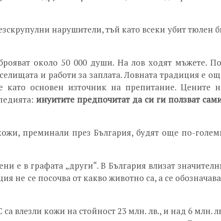
безскрупулни нарушители, тъй като всеки убит тюлен б
рояват около 50 000 души. На лов ходят мъжете. По
селищата и работи за заплата. Ловната традиция е ощ
не като основен източник на препитание. Цените н
педията:
инуитите предпочитат да си ги ползват сами
кожи, преминали през България, будят още по-голем
ни е в графата „други“. В България влизат значителн
я не се посочва от какво животно са, а се обозначава
са влезли кожи на стойност 23 млн. лв., и над 6 млн. лв