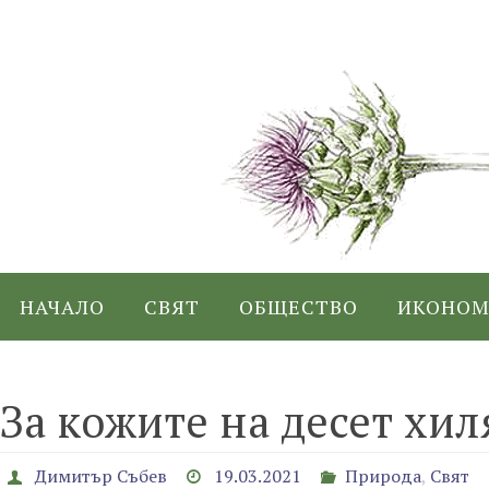
Skip
to
content
Skip
НАЧАЛО
СВЯТ
ОБЩЕСТВО
ИКОНОМ
to
content
За кожите на десет х
Димитър Събев
19.03.2021
Природа
,
Свят