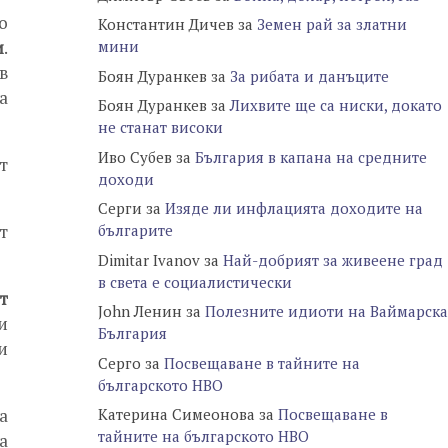
о
Константин Дичев
за
Земен рай за златни
и
.
мини
в
Боян Дуранкев
за
За рибата и данъците
а
Боян Дуранкев
за
Лихвите ще са ниски, докато
не станат високи
Иво Субев
за
България в капана на средните
т
доходи
Серги
за
Изяде ли инфлацията доходите на
т
българите
Dimitar Ivanov
за
Най-добрият за живеене град
в света е социалистически
т
John Ленин
за
Полезните идиоти на Ваймарска
и
България
и
Серго
за
Посвещаване в тайните на
българското НВО
а
Катерина Симеонова
за
Посвещаване в
тайните на българското НВО
а