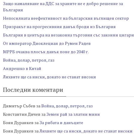
Защо намаляване на ДДС за храните не е добро решение за
България
Непосилната неефективност на българския въглищен сектор
Призракът на прогресивния данък броди из България
България в центъра на незаконна търговия със законни цигари
От император Диоклециан до Румен Радев
МРРБ очаква плосък данък поне до 2040 г.
Война, долар, петрол, газ
Андрешко в Китай
Лихвите ще са ниски, докато не станат високи
Последни коментари
Димитър Събев
за
Война, долар, петрол, газ
Константин Дичев
за
Земен рай за златни мини
Боян Дуранкев
за
За рибата и данъците
Боян Дуранкев
за
Лихвите ще са ниски, докато не станат високи