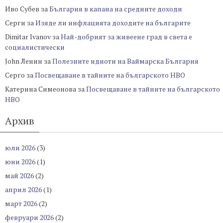
Иво Субев
за
България в капана на средните доходи
Серги
за
Изяде ли инфлацията доходите на българите
Dimitar Ivanov
за
Най-добрият за живеене град в света е
социалистически
John Ленин
за
Полезните идиоти на Ваймарска България
Серго
за
Посвещаване в тайните на българското НВО
Катерина Симеонова
за
Посвещаване в тайните на българското
НВО
Архив
юли 2026
(3)
юни 2026
(1)
май 2026
(2)
април 2026
(1)
март 2026
(2)
февруари 2026
(2)