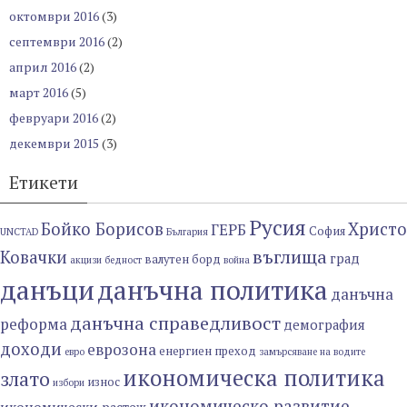
октомври 2016
(3)
септември 2016
(2)
април 2016
(2)
март 2016
(5)
февруари 2016
(2)
декември 2015
(3)
Етикети
Русия
Бойко Борисов
Христо
ГЕРБ
София
UNCTAD
България
въглища
Ковачки
град
валутен борд
акцизи
бедност
война
данъци
данъчна политика
данъчна
данъчна справедливост
реформа
демография
доходи
еврозона
енергиен преход
евро
замърсяване на водите
икономическа политика
злато
износ
избори
икономическо развитие