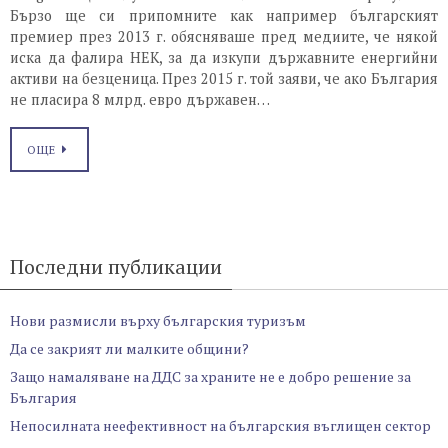
Бързо ще си припомните как например българският
премиер през 2013 г. обясняваше пред медиите, че някой
иска да фалира НЕК, за да изкупи държавните енергийни
активи на безценица. През 2015 г. той заяви, че ако България
не пласира 8 млрд. евро държавен…
ОЩЕ
Последни публикации
Нови размисли върху българския туризъм
Да се закрият ли малките общини?
Защо намаляване на ДДС за храните не е добро решение за
България
Непосилната неефективност на българския въглищен сектор