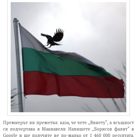
Премиерът ни преметна: каза, че чете „Винету“, а всъщност
си подчертава в Макиавели Напишете „Борисов фалит“ в
Google и ще получите не по-малко от 1 460 000 резултата.