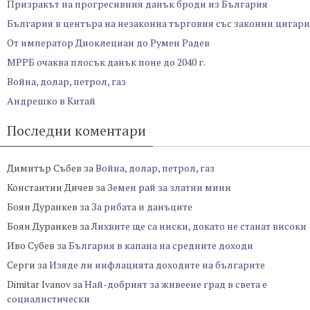
Призракът на прогресивния данък броди из България
България в центъра на незаконна търговия със законни цигари
От император Диоклециан до Румен Радев
МРРБ очаква плосък данък поне до 2040 г.
Война, долар, петрол, газ
Андрешко в Китай
Последни коментари
Димитър Събев
за
Война, долар, петрол, газ
Константин Дичев
за
Земен рай за златни мини
Боян Дуранкев
за
За рибата и данъците
Боян Дуранкев
за
Лихвите ще са ниски, докато не станат високи
Иво Субев
за
България в капана на средните доходи
Серги
за
Изяде ли инфлацията доходите на българите
Dimitar Ivanov
за
Най-добрият за живеене град в света е
социалистически