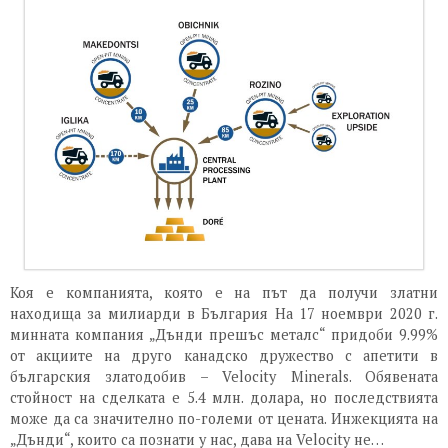
Коя е компанията, която е на път да получи златни
находища за милиарди в България На 17 ноември 2020 г.
минната компания „Дънди прешъс металс“ придоби 9.99%
от акциите на друго канадско дружество с апетити в
българския златодобив – Velocity Minerals. Обявената
стойност на сделката е 5.4 млн. долара, но последствията
може да са значително по-големи от цената. Инжекцията на
„Дънди“, които са познати у нас, дава на Velocity не…