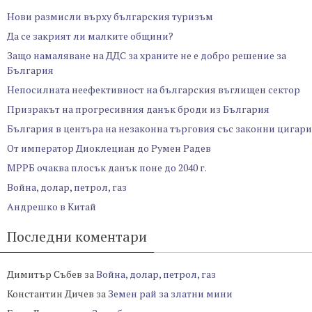
Нови размисли върху българския туризъм
Да се закрият ли малките общини?
Защо намаляване на ДДС за храните не е добро решение за
България
Непосилната неефективност на българския въглищен сектор
Призракът на прогресивния данък броди из България
България в центъра на незаконна търговия със законни цигари
От император Диоклециан до Румен Радев
МРРБ очаква плосък данък поне до 2040 г.
Война, долар, петрол, газ
Андрешко в Китай
Последни коментари
Димитър Събев
за
Война, долар, петрол, газ
Константин Дичев
за
Земен рай за златни мини