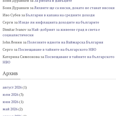
Боян Дуранкев
за
За рибата и данъците
Боян Дуранкев
за
Лихвите ще са ниски, докато не станат високи
Иво Субев
за
България в капана на средните доходи
Серги
за
Изяде ли инфлацията доходите на българите
Dimitar Ivanov
за
Най-добрият за живеене град в света е
социалистически
John Ленин
за
Полезните идиоти на Ваймарска България
Серго
за
Посвещаване в тайните на българското НВО
Катерина Симеонова
за
Посвещаване в тайните на българското
НВО
Архив
август 2026
(1)
юли 2026
(3)
юни 2026
(1)
май 2026
(2)