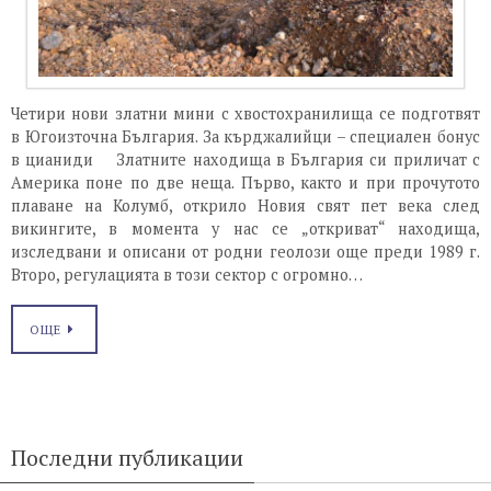
Четири нови златни мини с хвостохранилища се подготвят
в Югоизточна България. За кърджалийци – специален бонус
в цианиди Златните находища в България си приличат с
Америка поне по две неща. Първо, както и при прочутото
плаване на Колумб, открило Новия свят пет века след
викингите, в момента у нас се „откриват“ находища,
изследвани и описани от родни геолози още преди 1989 г.
Второ, регулацията в този сектор с огромно…
ОЩЕ
Последни публикации