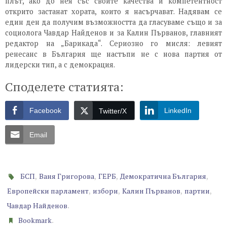
плът, ако до нея със своите качества и компетентност
открито застанат хората, които я насърчават. Надявам се
един ден да получим възможността да гласуваме също и за
социолога Чавдар Найденов и за Калин Първанов, главният
редактор на „Барикада“. Сериозно го мисля: левият
ренесанс в България ще настъпи не с нова партия от
лидерски тип, а с демокрация.
Споделете статията:
Facebook
LinkedIn
Twitter/X
Email
,
,
,
,
БСП
Ваня Григорова
ГЕРБ
Демократична България
,
,
,
,
Европейски парламент
избори
Калин Първанов
партии
.
Чавдар Найденов
.
Bookmark