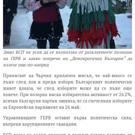
Защо БСП не успя да се възползва от разклатените позиции
на ГЕРБ и какво попречи на „Демократична България“ да
излезе още по-напред
Приписват на Чърчил крилатата мисъл, че най-много се
лъже след лов и преди избори. Българският политически
живот доказа, че след изборите може да се лъже още
повече. При позорно ниска избирателна активност от 26.2%,
всички български партии заявиха, че са спечелили изборите
за Европейски парламент на 26 май:
Управляващите ГЕРБ остават първа политическа сила,
въпреки корупционните скандали.
БСП взеха по-голям процент и вкарват повече депутати от