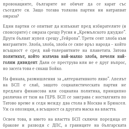
провокациите, българите не обичат да се карат със
съседите си. Защо тогава толкова партии ни натрапват
омраза?
Едни партии се опитват да изпъкнат пред избирателите (и
спонсорите) с омраза срещу Русия и „Кремълското джудже“.
Други бълват жупел срещу „Гейропа“. Трети сеят злоба към
мигрантите. Злоба, злоба, злоба се сипе връз народа – който
всъщност е сред най-толерантните на планетата. Затова
политикът, който излъчва най-малко злоба, печели най-
голям дивидент
. Дали се преструва или не е друг въпрос,
но засега това е сякаш Бойко.
На финала, размишления за „алтернативното ляво“. Апелът
на БСП е слаб, защото социалистическата партия не
предлага финансова или социална политика, принципно
различна от тази на ГЕРБ. БСП се заиграва с носталгията по
Татово време и седи между два стола в Москва и Брюксел.
Уж са опозиция, а всъщност са другата маска на властта.
Освен това, в името на властта БСП сключи поредица от
бракове и разводи с ДПС, а границите на българската