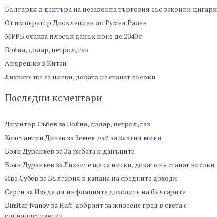
България в центъра на незаконна търговия със законни цигари
От император Диоклециан до Румен Радев
МРРБ очаква плосък данък поне до 2040 г.
Война, долар, петрол, газ
Андрешко в Китай
Лихвите ще са ниски, докато не станат високи
Последни коментари
Димитър Събев
за
Война, долар, петрол, газ
Константин Дичев
за
Земен рай за златни мини
Боян Дуранкев
за
За рибата и данъците
Боян Дуранкев
за
Лихвите ще са ниски, докато не станат високи
Иво Субев
за
България в капана на средните доходи
Серги
за
Изяде ли инфлацията доходите на българите
Dimitar Ivanov
за
Най-добрият за живеене град в света е
социалистически