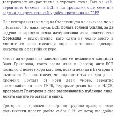
толерантност опират тъкмо в турската стена. Така че
най-
вероятното бъдеще на БСП е да продължи още десетина
години да крета като най-удобен противник на ГЕРБ
.
Но електоралната немощ на Столетницата не означава, че на
„Позитано“ 20 лапат мухи.
БСП полага големи усилия, за да
задуши в зародиш всяка алтернативна лява политическа
формация
– включително, като слага на челно място в
листите си ляво мислещи хора с потенциал, доскоро
несъгласни с партийния курс.
Затова адмирации за запомнящия се независим кандидат
Ваня Григорова, която заема лява и (засега) анти-БСП
позиция. С повече хора като нея, новата левица в България е
възможна. Все пак мисля, че подходът тук следва да се
промени. Групата от нови леви умове, вероятно
заимствайки идеи от ГЕРБ, Реформаторския блок и НДСВ,
превръщат Григорова в свое разпознаваемо публично лице,
докато самите те остават в сянка.
Григорова е сериозен експерт по трудово право, но този
политически проект (който събра 0.5% от вота) ще добие