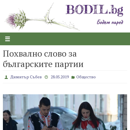
Skip
to
content
Похвално слово за
българските партии
Димитър Събев
28.05.2019
Общество