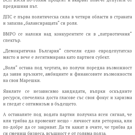
предишния път.
ДПС е първа политическа сила в четири области в страната
и запазва „балансиращата“ си роля.
ВМРО се наложи над конкурентите си в „патриотичния“
спектър.
„Демократична България“ спечели едно евродепутатско
място и вече е легитимирана като партиен субект.
„Воля“ остана под чертата, но получи поредна възможност
да заяви връзките, амбициите и финансовите възможности
на своя Марешки.
Явилите се независимо кандидати, въпрки оскъдните
ресурси, спечелиха доста гласове със своя фокус и харизма
и гледат с оптимизъм в бъдещето.
А останалите под водата партии получиха ясен сигнал, че
или трябва да променят нещо – личност или реторика, или
по-добре да се закриват. Да ти кажат в очите, че трябва да
си смениш бизнеса, всъщност е от голяма полза.