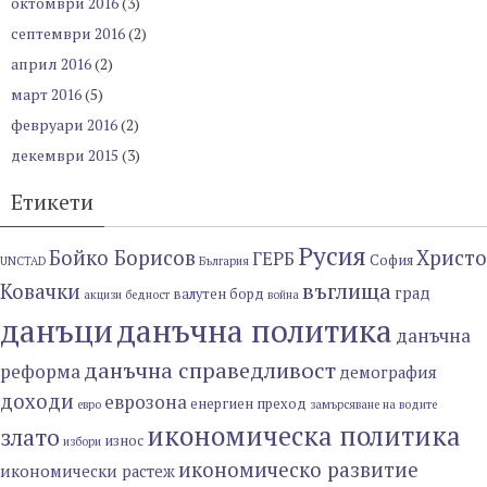
октомври 2016
(3)
септември 2016
(2)
април 2016
(2)
март 2016
(5)
февруари 2016
(2)
декември 2015
(3)
Етикети
Русия
Бойко Борисов
Христо
ГЕРБ
София
UNCTAD
България
въглища
Ковачки
град
валутен борд
акцизи
бедност
война
данъци
данъчна политика
данъчна
данъчна справедливост
реформа
демография
доходи
еврозона
енергиен преход
евро
замърсяване на водите
икономическа политика
злато
износ
избори
икономическо развитие
икономически растеж