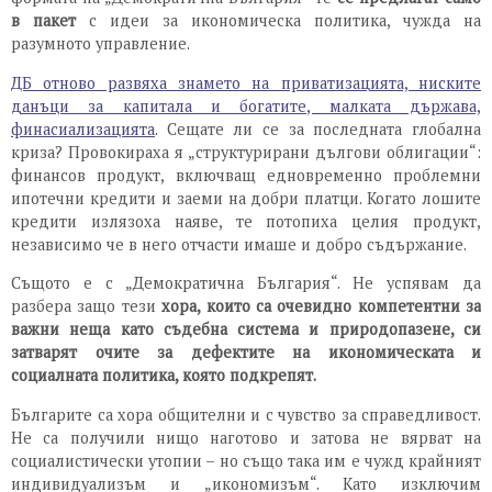
в пакет
с идеи за икономическа политика, чужда на
разумното управление.
ДБ отново развяха знамето на приватизацията, ниските
данъци за капитала и богатите, малката държава,
финасиализацията
. Сещате ли се за последната глобална
криза? Провокираха я „структурирани дългови облигации“:
финансов продукт, включващ едновременно проблемни
ипотечни кредити и заеми на добри платци. Когато лошите
кредити излязоха наяве, те потопиха целия продукт,
независимо че в него отчасти имаше и добро съдържание.
Същото е с „Демократична България“. Не успявам да
разбера защо тези
хора, които са очевидно компетентни за
важни неща като съдебна система и природопазене, си
затварят очите за
дефектите на икономическата и
социалната политика, която подкрепят.
Българите са хора общителни и с чувство за справедливост.
Не са получили нищо наготово и затова не вярват на
социалистически утопии – но също така им е чужд крайният
индивидуализъм и „икономизъм“. Като изключим