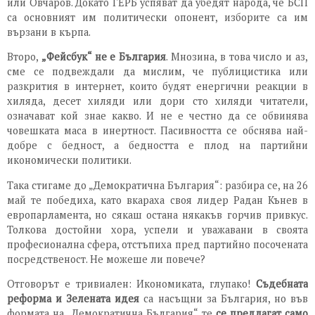
или Овчаров. Докато ГЕРБ успяват да убедят народа, че БСП
са основният им политически опонент, изборите са им
вързани в кърпа.
Второ,
„Фейсбук“ не е България
. Мнозина, в това число и аз,
сме се подвеждали да мислим, че публицистика или
разкрития в интернет, които будят енергични реакции в
хиляда, десет хиляди или дори сто хиляди читатели,
означават кой знае какво. И не е честно да се обвинява
човешката маса в инертност. Пасивността се обснява най-
добре с бедност, а бедността е плод на партийни
икономически политики.
Така стигаме до „Демократична България“: разбира се, на 26
май те победиха, като вкараха своя лидер Радан Кънев в
европарламента, но сякаш остана някакъв горчив привкус.
Толкова достойни хора, успели и уважавани в своята
професионална сфера, отстъпиха пред партийно посочената
посредственост. Не можеше ли повече?
Отговорът е тривиален: Икономиката, глупако!
Съдебната
реформа и Зелената идея
са насъщни за България, но във
формата на „Демократична България“ те
се предлагат
само