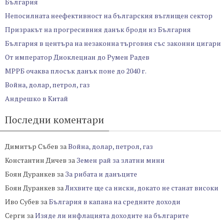
България
Непосилната неефективност на българския въглищен сектор
Призракът на прогресивния данък броди из България
България в центъра на незаконна търговия със законни цигари
От император Диоклециан до Румен Радев
МРРБ очаква плосък данък поне до 2040 г.
Война, долар, петрол, газ
Андрешко в Китай
Последни коментари
Димитър Събев
за
Война, долар, петрол, газ
Константин Дичев
за
Земен рай за златни мини
Боян Дуранкев
за
За рибата и данъците
Боян Дуранкев
за
Лихвите ще са ниски, докато не станат високи
Иво Субев
за
България в капана на средните доходи
Серги
за
Изяде ли инфлацията доходите на българите