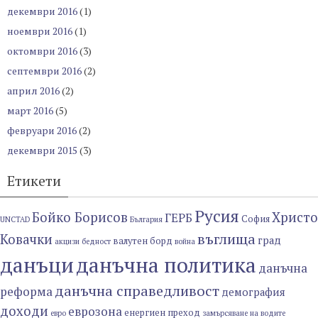
декември 2016
(1)
ноември 2016
(1)
октомври 2016
(3)
септември 2016
(2)
април 2016
(2)
март 2016
(5)
февруари 2016
(2)
декември 2015
(3)
Етикети
Русия
Бойко Борисов
Христо
ГЕРБ
София
UNCTAD
България
въглища
Ковачки
град
валутен борд
акцизи
бедност
война
данъци
данъчна политика
данъчна
данъчна справедливост
реформа
демография
доходи
еврозона
енергиен преход
евро
замърсяване на водите