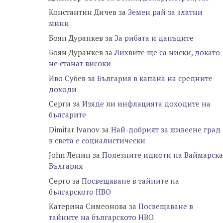
Константин Дичев
за
Земен рай за златни
мини
Боян Дуранкев
за
За рибата и данъците
Боян Дуранкев
за
Лихвите ще са ниски, докато
не станат високи
Иво Субев
за
България в капана на средните
доходи
Серги
за
Изяде ли инфлацията доходите на
българите
Dimitar Ivanov
за
Най-добрият за живеене град
в света е социалистически
John Ленин
за
Полезните идиоти на Ваймарска
България
Серго
за
Посвещаване в тайните на
българското НВО
Катерина Симеонова
за
Посвещаване в
тайните на българското НВО