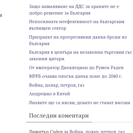
Защо намаляване на ДДС за храните не е
добро решение за България
я
Непосилната неефективност на българския
въглищен сектор
Призракът на прогресивния данък броди из
България
България в центъра на незаконна търговия със
законни цигари
От император Диоклециан до Румен Радев
МРРБ очаква плосък данък поне до 2040 г.
Война, долар, петрол, газ
Андрешко в Китай
Лихвите ще са ниски, докато не станат високи
Последни коментари
Димитър Събев
за
Война, долар, петрол, газ