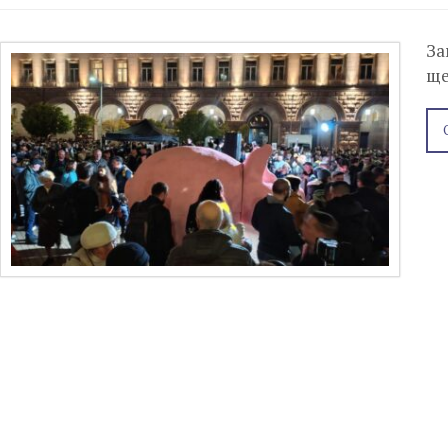
За
ще