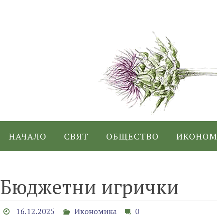
Skip
to
content
Skip
НАЧАЛО
СВЯТ
ОБЩЕСТВО
ИКОНОМ
to
content
Бюджетни игрички
16.12.2025
Икономика
0