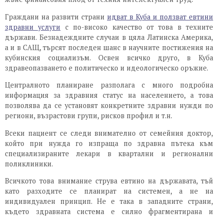
Граждани на развити страни
идват в Куба и ползват евтини
здравни услуги
с по-високо качество от това в техните
държави. Безнадеждните случаи в цяла Латинска Америка,
а и в САЩ, търсят последен шанс в научните постижения на
кубинския социализъм. Освен всичко друго, в Куба
здравеопазването е политическо и идеологическо оръжие.
Централното планиране разполага с много подробна
информация за здравния статус на населението, а това
позволява да се установят конкретните здравни нужди по
региони, възрастови групи, рисков профил и т.н.
Всеки пациент се следи внимателно от семейния доктор,
който при нужда го изпраща по здравна пътека към
специализираните лекари в квартални и регионални
поликлиники.
Всичкото това внимание струва евтино на държавата, тъй
като разходите се планират на системен, а не на
индивидуален принцип. Не е така в западните страни,
където здравната система е силно фрагментирана и