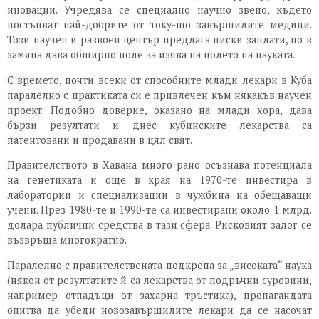
иновации. Учредява се специално научно звено, където
постъпват най-добрите от току-що завършилите медици.
Този научен и развоен център предлага ниски заплати, но в
замяна дава обширно поле за изява на полето на науката.
С времето, почти всеки от способните млади лекари в Куба
паралелно с практиката си е привлечен към някакъв научен
проект. Подобно доверие, оказано на млади хора, дава
бързи резултати и днес кубинските лекарства са
патентовани и продавани в цял свят.
Правителството в Хавана много рано осъзнава потенциала
на генетиката и още в края на 1970-те инвестира в
лаборатории и специализации в чужбина на обещаващи
учени. През 1980-те и 1990-те са инвестирани около 1 млрд.
долара публични средства в тази сфера. Рисковият залог се
възвръща многократно.
Паралелно с правителствената подкрепа за „високата“ наука
(някои от резултатите й са лекарства от подръчни суровини,
например отпадъци от захарна тръстика), пропагандата
опитва да убеди новозавършилите лекари да се насочат