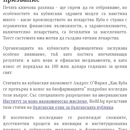
Петата ключова разлика – ще спрем да ги отброяваме, но
особеностите на кубинския здравен модел са наистина
много – касае производството на лекарства. Куба е страна с
ограничени финансови възможности, а здравеопазването,
включително лекарствата, са безплатни за населението.
Тоест системата има мотив да създава евтини лекарства.
Организацията на кубинската фармацевтика заслужава
особено внимание, тъй като постига впечатляващи
резултати: и като нови и ефикасни медикаменти, и като
износ от порядъка на 100 млн. долара годишно за целия
свят.
Статията на кубинския икономист Андрес О‘Фарил „Как Куба
се превърна в колос на биофармацията“ подробно изследва
този въпрос. Със специалното разрешение на американския
Институт за ново икономическо мислене
, Bodil.bg представя
тази статия на
български език за българската публика
.
В посоченото изследване се разглеждат сложните,
десетилетни процеси на иновация и институционална
промяна в кубинската медицина и фармацевтика. Това