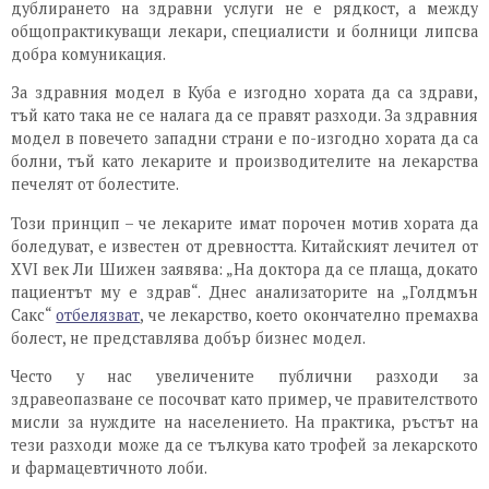
дублирането на здравни услуги не е рядкост, а между
общопрактикуващи лекари, специалисти и болници липсва
добра комуникация.
За здравния модел в Куба е изгодно хората да са здрави,
тъй като така не се налага да се правят разходи. За здравния
модел в повечето западни страни е по-изгодно хората да са
болни, тъй като лекарите и производителите на лекарства
печелят от болестите.
Този принцип – че лекарите имат порочен мотив хората да
боледуват, е известен от древността. Китайският лечител от
XVI век Ли Шижен заявява: „На доктора да се плаща, докато
пациентът му е здрав“. Днес анализаторите на „Голдмън
Сакс“
отбелязват
, че лекарство, което окончателно премахва
болест, не представлява добър бизнес модел.
Често у нас увеличените публични разходи за
здравеопазване се посочват като пример, че правителството
мисли за нуждите на населението. На практика, ръстът на
тези разходи може да се тълкува като трофей за лекарското
и фармацевтичното лоби.