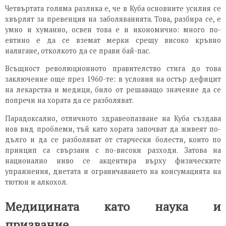
Четвъртата голяма разлика е, че в Куба основните усилия се
хвърлят за превенция на заболяванията. Това, разбира се, е
умно и хуманно, освен това е и икономично: много по-
евтино е да се вземат мерки срещу високо кръвно
налягане, отколкото да се прави бай-пас.
Всъщност революционното правителство стига до това
заключение още през 1960-те: в условия на остър дефицит
на лекарства и медици, било от решаващо значение да се
попречи на хората да се разболяват.
Парадоксално, отличното здравеопазване на Куба създава
нов вид проблеми, тъй като хората започват да живеят по-
дълго и да се разболяват от старчески болести, които по
принцип са свързани с по-високи разходи. Затова на
национално ниво се акцентира върху физическите
упражнения, диетата и ограничаването на консумацията на
тютюн и алкохол.
Медицината като наука и
призвание