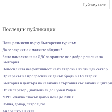
Последни публикации
Нови размисли върху българския туризъм
Да се закрият ли малките общини?
Защо намаляване на ДДС за храните не е добро решение за
България
Непосилната неефективност на българския въглищен сектор
Призракът на прогресивния данък броди из България
България в центъра на незаконна търговия със законни цигари
От император Диоклециан до Румен Радев
МРРБ очаква плосък данък поне до 2040 г.
Война, долар, петрол, газ
Андрешко в Китай