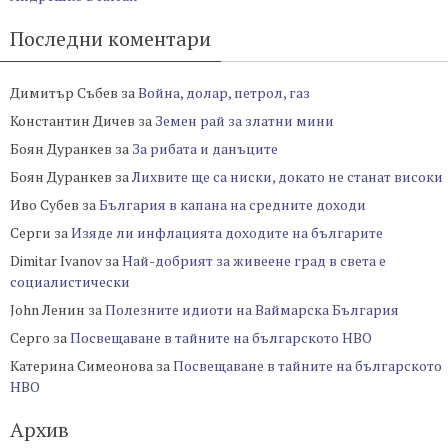
Последни коментари
Димитър Събев
за
Война, долар, петрол, газ
Константин Дичев
за
Земен рай за златни мини
Боян Дуранкев
за
За рибата и данъците
Боян Дуранкев
за
Лихвите ще са ниски, докато не станат високи
Иво Субев
за
България в капана на средните доходи
Серги
за
Изяде ли инфлацията доходите на българите
Dimitar Ivanov
за
Най-добрият за живеене град в света е
социалистически
John Ленин
за
Полезните идиоти на Ваймарска България
Серго
за
Посвещаване в тайните на българското НВО
Катерина Симеонова
за
Посвещаване в тайните на българското
НВО
Архив