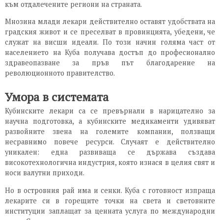
към отдалечените региони на страната.
Мнозина млади лекари действително оставят удобствата на
градския живот и се преселват в провинцията, убедени, че
служат на висши идеали. По този начин голяма част от
населението на Куба получава достъп до професионално
здравеопазване за пръв път благодарение на
революционното правителство.
Умора в системата
Кубинските лекари са се превърнали в нарицателно за
научна подготовка, а кубинските медикаменти удивяват
развойните звена на големите компании, ползващи
несравнимо повече ресурси. Случаят е действително
уникален: една развиваща се държава създава
високотехнологична индустрия, която изнася в целия свят и
носи валутни приходи.
Но в островния рай има и сенки. Куба с готовност изпраща
лекарите си в горещите точки на света и световните
институции заплащат за ценната услуга по международни