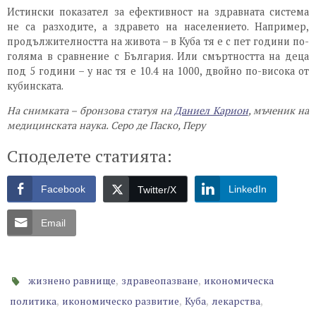
Истински показател за ефективност на здравната система
не са разходите, а здравето на населението. Например,
продължителността на живота – в Куба тя е с пет години по-
голяма в сравнение с България. Или смъртността на деца
под 5 години – у нас тя е 10.4 на 1000, двойно по-висока от
кубинската.
На снимката – бронзова статуя на
Даниел Карион
, мъченик на
медицинската наука. Серо де Паско, Перу
Споделете статията:
Facebook
LinkedIn
Twitter/X
Email
,
,
жизнено равнище
здравеопазване
икономическа
,
,
,
,
политика
икономическо развитие
Куба
лекарства