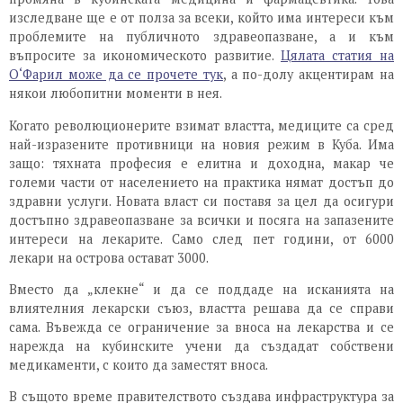
изследване ще е от полза за всеки, който има интереси към
проблемите на публичното здравеопазване, а и към
въпросите за икономическото развитие.
Цялата статия на
О‘Фарил може да се прочете тук
, а по-долу акцентирам на
някои любопитни моменти в нея.
Когато революционерите взимат властта, медиците са сред
най-изразените противници на новия режим в Куба. Има
защо: тяхната професия е елитна и доходна, макар че
големи части от населението на практика нямат достъп до
здравни услуги. Новата власт си поставя за цел да осигури
достъпно здравеопазване за всички и посяга на запазените
интереси на лекарите. Само след пет години, от 6000
лекари на острова остават 3000.
Вместо да „клекне“ и да се поддаде на исканията на
влиятелния лекарски съюз, властта решава да се справи
сама. Въвежда се ограничение за вноса на лекарства и се
нарежда на кубинските учени да създадат собствени
медикаменти, с които да заместят вноса.
В същото време правителството създава инфраструктура за