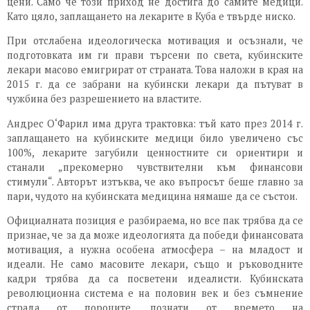
цени. Само че този приход не достига до самите медици.
Като цяло, заплащането на лекарите в Куба е твърде ниско.
При отслабена идеологическа мотивация и осъзнали, че
подготовката им ги прави търсени по света, кубинските
лекари масово емигрират от страната. Това наложи в края на
2015 г. да се забрани на кубински лекари да пътуват в
чужбина без разрешението на властите.
Андрес О‘Фарил има друга трактовка: тъй като през 2014 г.
заплащането на кубинските медици било увеличено със
100%, лекарите загубили ценностните си ориентири и
станали „прекомерно чувствителни към финансови
стимули“. Авторът изтъква, че ако въпросът беше главно за
пари, чудото на кубинската медицина нямаше да се състои.
Официалната позиция е разбираема, но все пак трябва да се
признае, че за да може идеологията да победи финансовата
мотивация, а нужна особена атмосфера – на младост и
идеали. Не само масовите лекари, също и ръководните
кадри трябва да са посветени идеалисти. Кубинската
революционна система е на половин век и без съмнение
страда от пороците, познати от времето на