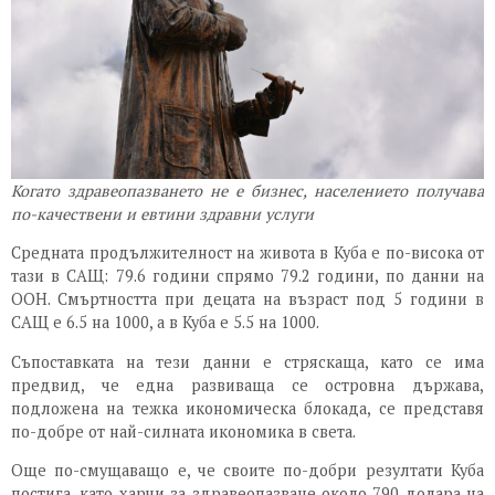
Когато здравеопазването не е бизнес, населението получава
по-качествени и евтини здравни услуги
Средната продължителност на живота в Куба е по-висока от
тази в САЩ: 79.6 години спрямо 79.2 години, по данни на
ООН. Смъртността при децата на възраст под 5 години в
САЩ е 6.5 на 1000, а в Куба е 5.5 на 1000.
Съпоставката на тези данни е стряскаща, като се има
предвид, че една развиваща се островна държава,
подложена на тежка икономическа блокада, се представя
по-добре от най-силната икономика в света.
Още по-смущаващо е, че своите по-добри резултати Куба
постига, като харчи за здравеопазване около 790 долара на