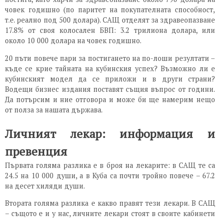
човек годишно (по паритет на покупателната способност,
т.е. реално под 500 долара). САЩ отделят за здравеопазване
17.8% от своя колосален БВП: 3.2 трилиона долара, или
около 10 000 долара на човек годишно.
20 пъти повече пари за постигането на по-лоши резултати –
къде се крие тайната на кубинския успех? Възможно ли е
кубинският модел да се приложи и в други страни?
Водещи бизнес издания поставят същия въпрос от години.
Да потърсим и ние отговора и може би ще намерим нещо
от полза за нашата държава.
Личният лекар: информация и
превенция
Първата голяма разлика е в броя на лекарите: в САЩ те са
24.5 на 10 000 души, а в Куба са почти тройно повече – 67.2
на десет хиляди души.
Втората голяма разлика е какво правят тези лекари. В САЩ
– същото е и у нас, личните лекари стоят в своите кабинети