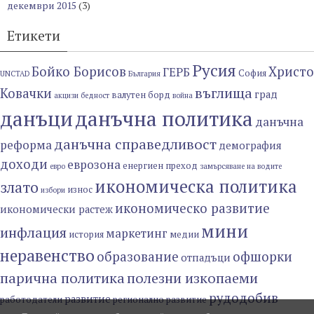
декември 2015
(3)
Етикети
Русия
Бойко Борисов
Христо
ГЕРБ
София
UNCTAD
България
въглища
Ковачки
град
валутен борд
акцизи
бедност
война
данъци
данъчна политика
данъчна
данъчна справедливост
реформа
демография
доходи
еврозона
енергиен преход
евро
замърсяване на водите
икономическа политика
злато
износ
избори
икономическо развитие
икономически растеж
мини
инфлация
маркетинг
история
медии
неравенство
образование
офшорки
отпадъци
парична политика
полезни изкопаеми
рудодобив
развитие
работодатели
регионално развитие