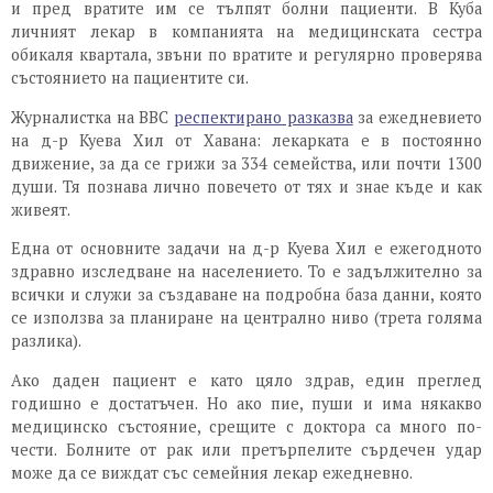
и пред вратите им се тълпят болни пациенти. В Куба
личният лекар в компанията на медицинската сестра
обикаля квартала, звъни по вратите и регулярно проверява
състоянието на пациентите си.
Журналистка на BBC
респектирано разказва
за ежедневието
на д-р Куева Хил от Хавана: лекарката е в постоянно
движение, за да се грижи за 334 семейства, или почти 1300
души. Тя познава лично повечето от тях и знае къде и как
живеят.
Една от основните задачи на д-р Куева Хил е ежегодното
здравно изследване на населението. То е задължително за
всички и служи за създаване на подробна база данни, която
се използва за планиране на централно ниво (трета голяма
разлика).
Ако даден пациент е като цяло здрав, един преглед
годишно е достатъчен. Но ако пие, пуши и има някакво
медицинско състояние, срещите с доктора са много по-
чести. Болните от рак или претърпелите сърдечен удар
може да се виждат със семейния лекар ежедневно.