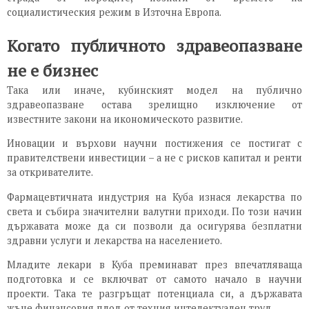
социалистическия режим в Източна Европа.
Когато публичното здравеопазване
не е бизнес
Така или иначе, кубинският модел на публично
здравеопазване остава зрелищно изключение от
известните закони на икономическото развитие.
Иновации и върхови научни постижения се постигат с
правителствени инвестиции – а не с рисков капитал и ренти
за откривателите.
Фармацевтичната индустрия на Куба изнася лекарства по
света и събира значителни валутни приходи. По този начин
държавата може да си позволи да осигурява безплатни
здравни услуги и лекарства на населението.
Младите лекари в Куба преминават през впечатляваща
подготовка и се включват от самото начало в научни
проекти. Така те разгръщат потенциала си, а държавата
жъне финансовия плод от техния интелектуален труд.