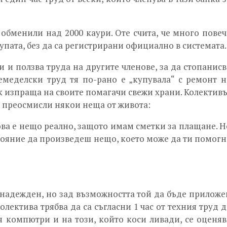
 обменили над 2000 каури. Оте счита, че много повеч
упата, без да са регистрирани официално в системата.
 и ползва труда на другите членове, за да стопанисв
емеделски труд тя по-рано е „купувала“ с ремонт н
к изпраща на своите помагачи свежи храни. Колективъ
да преосмисли някои неща от живота:
ова е нещо реално, защото имам сметки за плащане. Н
ъстояние да произведеш нещо, което може да ти помогн
и надежден, но зад възможността той да бъде приложе
олектива трябва да са съгласни 1 час от техния труд д
я компютри и на този, който коси ливади, се оценяв