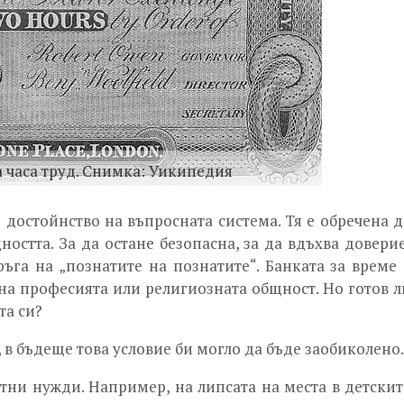
а часа труд. Снимка: Уикипедия
 достойнство на въпросната система. Тя е обречена д
остта. За да остане безопасна, за да вдъхва доверие
ръга на „познатите на познатите“. Банката за време 
на професията или религиозната общност. Но готов л
та си?
в бъдеще това условие би могло да бъде заобиколено.
ни нужди. Например, на липсата на места в детскит