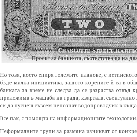
Проект за банкнота, съответстваща на дв
Но това, което спира големите планове, е истинското
бъде малка инициатива, защото корените й са в общн
банката за време не следва да се разраства отвъд к
приложима в мащаба на града, квартала, евентуално 
си да пуснеш съвсем непознат водопроводчик в къща
Все пак, с помощта на информационните технологии, 
Неформалните групи за размяна изникват от конкрет