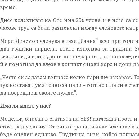
време.
Днес колективът на Оте има 236 члена и в него са се
часове труд са били разменени между членовете на гр
Мери Денсмор членува в тази „банка“ вече три години
два градски парцела, които използва за градина. З
велосипеди или с уроци по пчеларство, но напоследъ
й е помогнал да влезе в контакт с нови хора и дори 
„Често си задавам въпроса колко пари ще изкарам. Т
тук не става дума точно за пари – готино е да си в с
да посрещнеш своите нужди“.
Има ли място у нас?
Моделът, описан в статията на YES! изглежда прост 
стоят ред условия. От една страна, всички членове в к
бъде оценен еднакво. Трудът на онзи, който поправ