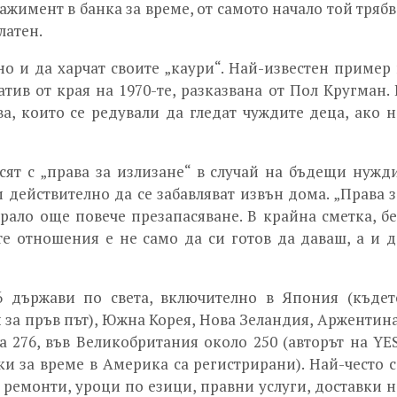
ажимент в банка за време, от самото начало той трябв
латен.
 но и да харчат своите „каури“. Най-известен пример 
ив от края на 1970-те, разказвана от Пол Кругман. 
а, които се редували да гледат чуждите деца, ако н
сят с „права за излизане“ в случай на бъдещи нужди
действително да се забавляват извън дома. „Права з
рало още повече презапасяване. В крайна сметка, бе
те отношения е не само да си готов да даваш, а и д
 държави по света, включително в Япония (къдет
 за пръв път), Южна Корея, Нова Зеландия, Аржентина
 276, във Великобритания около 250 (авторът на YES
и за време в Америка са регистрирани). Най-често с
 ремонти, уроци по езици, правни услуги, доставки н