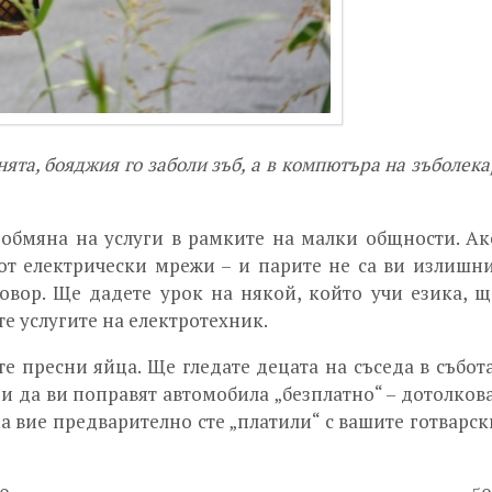
нята, бояджия го заболи зъб, а в компютъра на зъболека
а обмяна на услуги в рамките на малки общности. Ак
от електрически мрежи – и парите не са ви излишни
овор. Ще дадете урок на някой, който учи езика, щ
те услугите на електротехник.
 пресни яйца. Ще гледате децата на съседа в събота
и да ви поправят автомобила „безплатно“ – дотолкова
а вие предварително сте „платили“ с вашите готварск