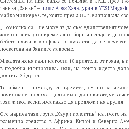
Системата на time banks се появява в САЩ през 198
такива „банки“ –
пише Араз Хачадурян в YES! Magazin
майка Чиниере Оте, която през 2010 г. е започнала сво
„Помислих си – не може аз да съм единственият чове
живот и в същото време да се бори да свърже двата кр
бебето влиза в конфликт с нуждата да се печелят 
посветена на банките за време.
Младата жена кани на гости 10 приятели от града, в к
в подобна инициатива. Тези, на които идеята допа
достига 25 души.
Те обменят помежду си времето, нужно за дейнос
почистване на дома. Целта им е да покажат, че качес
този живот всеки има какво да предложи на другия.
Оте нарича тази група „Каури колектив“ на името на
разменно средство в Африка, Китай и Северна Амер
разменя, е едно „каури“. С това каури може да се купи