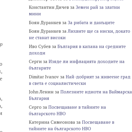
Константин Дичев
за
Земен рай за златни
мини
Боян Дуранкев
за
За рибата и данъците
Боян Дуранкев
за
Лихвите ще са ниски, докато
не станат високи
р
Иво Субев
за
България в капана на средните
доходи
Серги
за
Изяде ли инфлацията доходите на
о
българите
,
Dimitar Ivanov
за
Най-добрият за живеене град
е
в света е социалистически
John Ленин
за
Полезните идиоти на Ваймарска
,
България
,
Серго
за
Посвещаване в тайните на
и
българското НВО
Катерина Симеонова
за
Посвещаване в
тайните на българското НВО