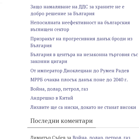
Защо намаляване на ДДС за храните не е
добро решение за България
Непосилната неефективност на българския
въглищен сектор
Призракът на прогресивния данък броди из
България
България в центъра на незаконна търговия със
законни цигари
От император Диоклециан до Румен Радев
МРРБ очаква плосък данък поне до 2040 г.
Война, долар, петрол, газ
Андрешко в Китай
Лихвите ще са ниски, докато не станат високи
Последни коментари
Димитър Събев
за
Война, долар, петрол, газ