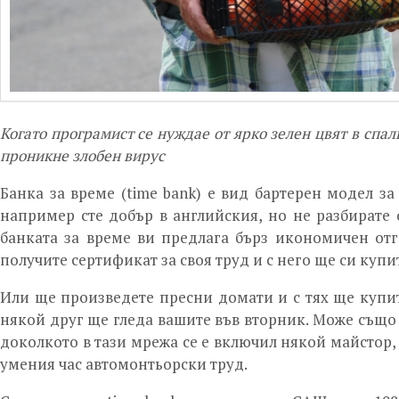
Когато програмист се нуждае от ярко зелен цвят в спал
проникне злобен вирус
Банка за време (time bank) е вид бартерен модел з
например сте добър в английския, но не разбирате 
банката за време ви предлага бърз икономичен отг
получите сертификат за своя труд и с него ще си купи
Или ще произведете пресни домати и с тях ще купите
някой друг ще гледа вашите във вторник. Може също 
доколкото в тази мрежа се е включил някой майстор, 
умения час автомонтьорски труд.