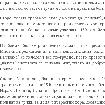
наравно. Тоест, ако високоплатен участник поема анг
да е наясно, че част от труда му ще е на практика безп
Второ, хората трябва не само да искат да „печелят“,
това отношение е историята на родителския кооперат
тази типична банка за време участвали 150 семейств
възрастните се наложи да излязат вечерта.
Проблемът бил, че родителите искали да се презапа
Мнозина предлагали да гледат деца, малцина искали 
излизане“ се печелели все по-трудно, което провоки
„валута“ системата се сринала. Изкуството на добри
получаваш.
Според Уикипедия, банки за време днес има в 26
традицията датира от 1940-те и терминът е употребен
Израел, Гърция, Испания. Броят им в САЩ се посочва
може би обединява двете страни, или не всички банк
ползват за грижи за деца и възрастни хора, домашни