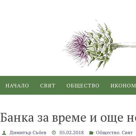
Skip
to
content
Skip
НАЧАЛО
СВЯТ
ОБЩЕСТВО
ИКОНОМ
to
content
Банка за време и още 
Димитър Събев
05.02.2018
Общество
,
Свят