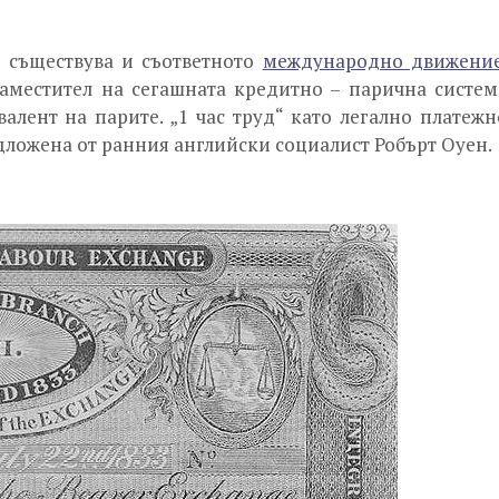
, съществува и съответното
международно движени
аместител на сегашната кредитно – парична систем
лент на парите. „1 час труд“ като легално платежн
едложена от ранния английски социалист Робърт Оуен.