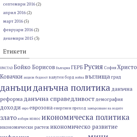
септември 2016
(2)
април 2016
(2)
март 2016
(5)
февруари 2016
(2)
декември 2015
(3)
Етикети
Русия
Бойко Борисов
Христо
ГЕРБ
София
UNCTAD
България
въглища
Ковачки
град
валутен борд
акцизи
бедност
война
данъци
данъчна политика
данъчна
данъчна справедливост
реформа
демография
доходи
еврозона
енергиен преход
евро
замърсяване на водите
икономическа политика
злато
износ
избори
икономическо развитие
икономически растеж
мини