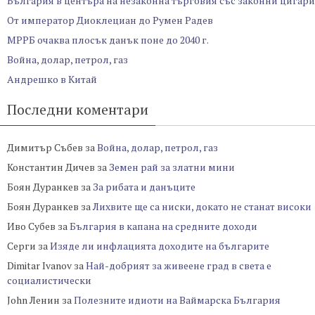
България в центъра на незаконна търговия със законни цигари
От император Диоклециан до Румен Радев
МРРБ очаква плосък данък поне до 2040 г.
Война, долар, петрол, газ
Андрешко в Китай
Последни коментари
Димитър Събев
за
Война, долар, петрол, газ
Константин Дичев
за
Земен рай за златни мини
Боян Дуранкев
за
За рибата и данъците
Боян Дуранкев
за
Лихвите ще са ниски, докато не станат високи
Иво Субев
за
България в капана на средните доходи
Серги
за
Изяде ли инфлацията доходите на българите
Dimitar Ivanov
за
Най-добрият за живеене град в света е
социалистически
John Ленин
за
Полезните идиоти на Ваймарска България