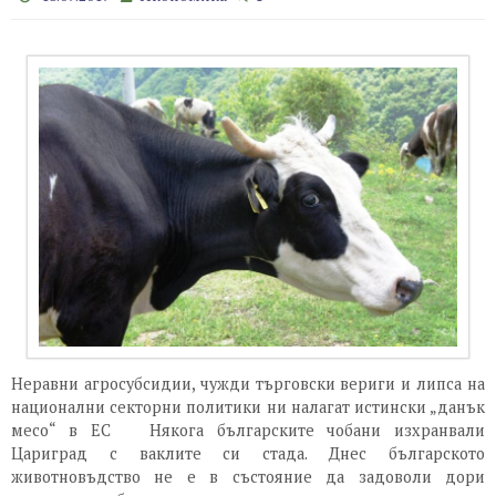
Неравни агросубсидии, чужди търговски вериги и липса на
национални секторни политики ни налагат истински „данък
месо“ в ЕС Някога българските чобани изхранвали
Цариград с ваклите си стада. Днес българското
животновъдство не е в състояние да задоволи дори