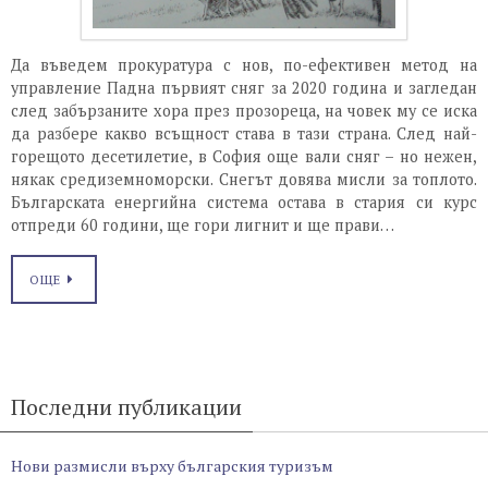
Да въведем прокуратура с нов, по-ефективен метод на
управление Падна първият сняг за 2020 година и загледан
след забързаните хора през прозореца, на човек му се иска
да разбере какво всъщност става в тази страна. След най-
горещото десетилетие, в София още вали сняг – но нежен,
някак средиземноморски. Снегът довява мисли за топлото.
Българската енергийна система остава в стария си курс
отпреди 60 години, ще гори лигнит и ще прави…
ОЩЕ
Последни публикации
Нови размисли върху българския туризъм