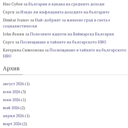
Иво Субев
за
България в капана на средните доходи
Серги
за
Изяде ли инфлацията доходите на българите
Dimitar Ivanov
за
Най-добрият за живеене град в света е
социалистически
John Ленин
за
Полезните идиоти на Ваймарска България
Серго
за
Посвещаване в тайните на българското НВО
Катерина Симеонова
за
Посвещаване в тайните на българското
НВО
Архив
август 2026
(1)
юли 2026
(3)
юни 2026
(1)
май 2026
(2)
април 2026
(1)
март 2026
(2)