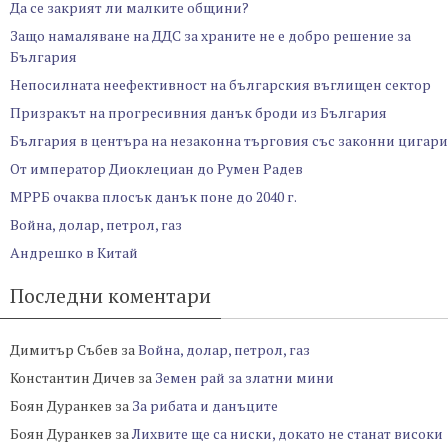
Да се закрият ли малките общини?
Защо намаляване на ДДС за храните не е добро решение за
България
Непосилната неефективност на българския въглищен сектор
Призракът на прогресивния данък броди из България
България в центъра на незаконна търговия със законни цигари
От император Диоклециан до Румен Радев
МРРБ очаква плосък данък поне до 2040 г.
Война, долар, петрол, газ
Андрешко в Китай
Последни коментари
Димитър Събев
за
Война, долар, петрол, газ
Константин Дичев
за
Земен рай за златни мини
Боян Дуранкев
за
За рибата и данъците
Боян Дуранкев
за
Лихвите ще са ниски, докато не станат високи