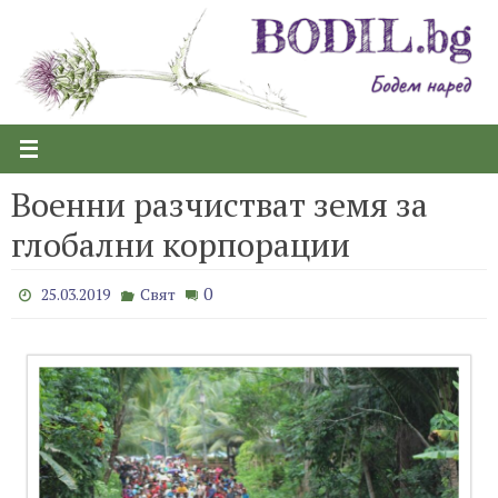
Skip
to
content
Военни разчистват земя за
глобални корпорации
0
25.03.2019
Свят