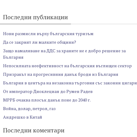
Последни публикации
Нови размисли върху българския туризъм
Да се закрият ли малките общини?
Защо намаляване на ДДС за храните не е добро решение за
България
Непосилната неефективност на българския въглищен сектор
Призракът на прогресивния данък броди из България
България в центъра на незаконна търговия със законни цигари
От император Диоклециан до Румен Радев
МРРБ очаква плосък данък поне до 2040 г.
Война, долар, петрол, газ
Андрешко в Китай
Последни коментари