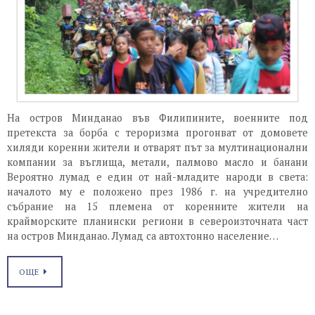
На остров Минданао във Филипините, военните под
претекста за борба с тероризма прогонват от домовете
хиляди коренни жители и отварят път за мултинационални
компании за въглища, метали, палмово масло и банани
Вероятно лумад е един от най-младите народи в света:
началото му е положено през 1986 г. на учредително
събрание на 15 племена от коренните жители на
крайморските планински региони в североизточната част
на остров Минданао. Лумад са автохтонно население…
ОЩЕ