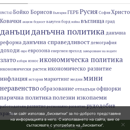
Русия
Бойко Борисов
Христо
ГЕРБ
София
UNCTAD
България
въглища
Ковачки
град
валутен борд
акцизи
бедност
война
данъци
данъчна политика
данъчна
данъчна справедливост
реформа
демография
доходи
еврозона
енергиен преход
евро
замърсяване на водите
икономическа политика
злато
износ
избори
икономическо развитие
икономически растеж
мини
инфлация
маркетинг
история
медии
неравенство
образование
офшорки
отпадъци
парична политика
полезни изкопаеми
рудодобив
развитие
работодатели
регионално развитие
храни
Този сайт използва „бисквитки“ за по-доброто представяне
на информацията в него. С използването на сайта, вие се
съгласявате с употребата на „бисквитки“.
© 2020
BODIL.bg