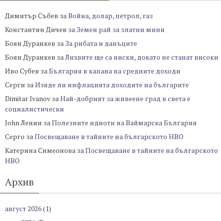
Димитър Събев
за
Война, долар, петрол, газ
Константин Дичев
за
Земен рай за златни мини
Боян Дуранкев
за
За рибата и данъците
Боян Дуранкев
за
Лихвите ще са ниски, докато не станат високи
Иво Субев
за
България в капана на средните доходи
Серги
за
Изяде ли инфлацията доходите на българите
Dimitar Ivanov
за
Най-добрият за живеене град в света е
социалистически
John Ленин
за
Полезните идиоти на Ваймарска България
Серго
за
Посвещаване в тайните на българското НВО
Катерина Симеонова
за
Посвещаване в тайните на българското
НВО
Архив
август 2026
(1)