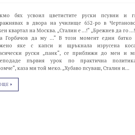
кмо бях усвоил цветистите руски псувни и г
ражнявах в двора на училище 652-ро в Чертаново
ен квартал на Москва. „Сталин е …!“ „Брежнев да го …!
а Горбачов да му …“ В този момент един батко 
жено яке с капси и щръкнала изрусена коса
асически руски „панк“, се приближи до мен и м
еподаде първия урок по практична политика
омче“, каза ми той меко. „Хубаво псуваш, Сталин и…
ОЩЕ