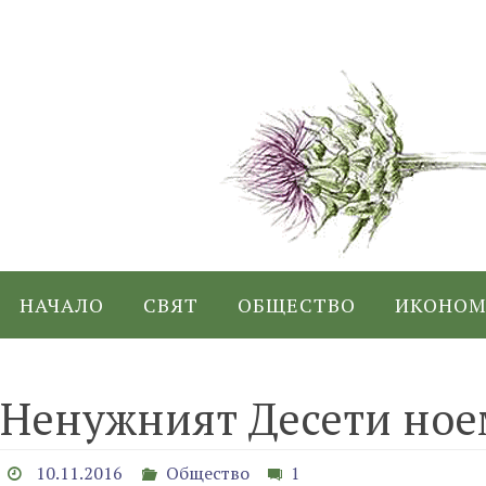
Skip
to
content
Skip
НАЧАЛО
СВЯТ
ОБЩЕСТВО
ИКОНОМ
to
content
Ненужният Десети ное
10.11.2016
Общество
1