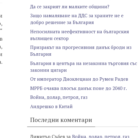
Да се закрият ли малките общини?
и
Защо намаляване на ДДС за храните не е
добро решение за България
,
“
Непосилната неефективност на българския
въглищен сектор
в
,
Призракът на прогресивния данък броди из
и
България
.
България в центъра на незаконна търговия със
законни цигари
От император Диоклециан до Румен Радев
МРРБ очаква плосък данък поне до 2040 г.
Война, долар, петрол, газ
Андрешко в Китай
Последни коментари
Димитър Събев
за
Война, долар, петрол, газ