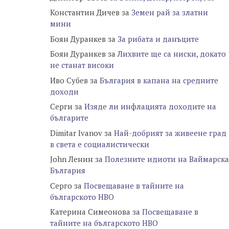
Константин Дичев
за
Земен рай за златни
мини
Боян Дуранкев
за
За рибата и данъците
Боян Дуранкев
за
Лихвите ще са ниски, докато
не станат високи
Иво Субев
за
България в капана на средните
доходи
Серги
за
Изяде ли инфлацията доходите на
българите
Dimitar Ivanov
за
Най-добрият за живеене град
в света е социалистически
John Ленин
за
Полезните идиоти на Ваймарска
България
Серго
за
Посвещаване в тайните на
българското НВО
Катерина Симеонова
за
Посвещаване в
тайните на българското НВО