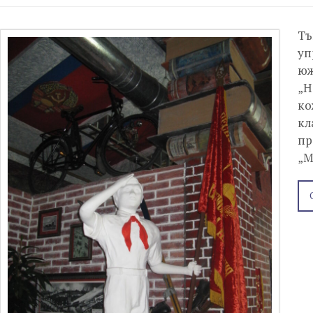
Тъ
уп
юж
„Н
ко
кл
пр
„М